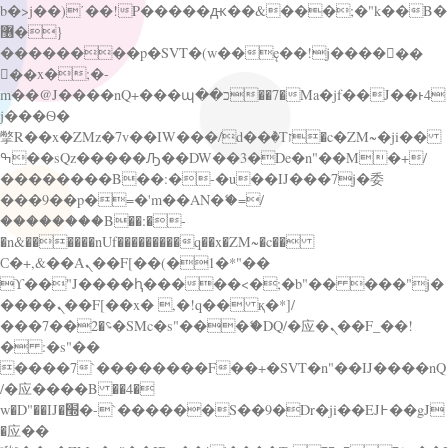
b�>j��)΄��!P�����ԫ��&���;�"k��B�
޶�}
��������p�SVT�(w��ę��!j������
��x�;�-
m��@J����nQ+���պ��כ��7�Ma�jf��J��ͱ4
j���Ѳ�
撆R��x�ZMz�7v��IW���/d��ٞ�Тז�c�ZM~�ji��
ߒ��sQz�����Ԡ��DW��3�De�n"��M�+/
��������B��:�-�u��IJ���7j�委
���9��p�=�'m��AN�ޭ�=/
��������B��:�-
�n&������nUf���������q��x�ZM~�
c��
Ϲ�+,&��Ὰܢ��F[��(�1�*"��
ϒ��"J����ԧ�����<�;�b"�� ���"j�
����ܢ��F[��x� ,�!q�� қ�*]/
���؝�2��7�SMc�s"���ޭ�DQ/�应�ܢ��F_��!
� :�s"��
����7`��������F��+�SVT�n"��IJ����nQ
/�应����B ��4�
w�D"��IJ�׭�-`������S��9�Dr�ji��EJ߅��gJ
�应��