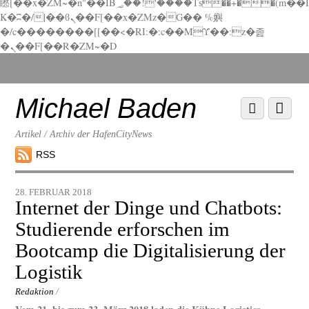
矁[��x�ZM~�n"��IB؃��!'����Тѕ��+��(m��I
K�ʭ�/|��ϐܢ��F[��x�ZMz�G�� %嬩
�/c��������[[��<�RI:�:c��MΎ��:z�졾
�ܢ��F[��R�ZM~�D
Scroll
down
to
Michael Baden
Scroll
Menu
content
down
to
Artikel / Archiv der HafenCityNews
content
RSS
28. FEBRUAR 2018
Internet der Dinge und Chatbots:
Studierende erforschen im
Bootcamp die Digitalisierung der
Logistik
Redaktion
/