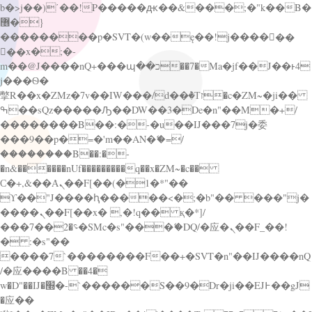
b�>j��)΄��!P�����ԫ��&���;�"k��B�
޶�}
��������p�SVT�(w��ę��!j������
��x�;�-
m��@J����nQ+���պ��כ��7�Ma�jf��J��ͱ4
j���Ѳ�
撆R��x�ZMz�7v��IW���/d��ٞ�Тז�c�ZM~�ji��
ߒ��sQz�����Ԡ��DW��3�De�n"��M�+/
��������B��:�-�u��IJ���7j�委
���9��p�=�'m��AN�ޭ�=/
��������B��:�-
�n&������nUf���������q��x�ZM~�
c��
Ϲ�+,&��Ὰܢ��F[��(�1�*"��
ϒ��"J����ԧ�����<�;�b"�� ���"j�
����ܢ��F[��x� ,�!q�� қ�*]/
���؝�2��7�SMc�s"���ޭ�DQ/�应�ܢ��F_��!
� :�s"��
����7`��������F��+�SVT�n"��IJ����nQ
/�应����B ��4�
w�D"��IJ�׭�-`������S��9�Dr�ji��EJ߅��gJ
�应��