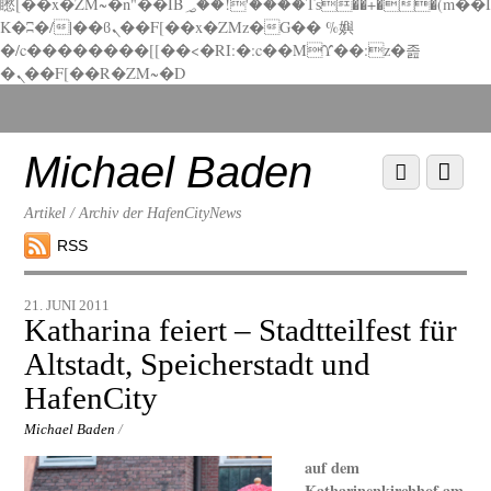
矁[��x�ZM~�n"��IB؃��!'����Тѕ��+��(m��I
K�ʭ�/|��ϐܢ��F[��x�ZMz�G�� %嬩
�/c��������[[��<�RI:�:c��MΎ��:z�졾
�ܢ��F[��R�ZM~�D
Scroll
down
to
Michael Baden
Scroll
Menu
content
down
to
Artikel / Archiv der HafenCityNews
content
RSS
21. JUNI 2011
Katharina feiert – Stadtteilfest für
Altstadt, Speicherstadt und
HafenCity
Michael Baden
/
auf dem
Katharinenkirchhof am