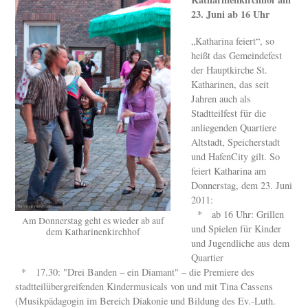
23. Juni ab 16 Uhr
„Katharina feiert“, so
heißt das Gemeindefest
der Hauptkirche St.
Katharinen, das seit
Jahren auch als
Stadtteilfest für die
anliegenden Quartiere
Altstadt, Speicherstadt
und HafenCity gilt. So
feiert Katharina am
Donnerstag, dem 23. Juni
2011:
* ab 16 Uhr: Grillen
Am Donnerstag geht es wieder ab auf
und Spielen für Kinder
dem Katharinenkirchhof
und Jugendliche aus dem
Quartier
* 17.30: "Drei Banden – ein Diamant" – die Premiere des
stadtteilübergreifenden Kindermusicals von und mit Tina Cassens
(Musikpädagogin im Bereich Diakonie und Bildung des Ev.-Luth.