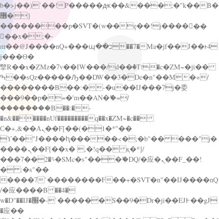
b�>j��)΄��!P�����ԫ��&���;�"k��B�
޶�}
��������p�SVT�(w��ę��!j������
��x�;�-
m��@J����nQ+���պ��כ��7�Ma�jf��J��ͱ4
j���Ѳ�
撆R��x�ZMz�7v��IW���/d��ٞ�Тז�c�ZM~�ji��
ߒ��sQz�����Ԡ��DW��3�De�n"��M�+/
��������B��:�-�u��IJ���7j�委
���9��p�=�'m��AN�ޭ�=/
��������B��:�-
�n&������nUf���������q��x�ZM~�
c��
Ϲ�+,&��Ὰܢ��F[��(�1�*"��
ϒ��"J����ԧ�����<�;�b"�� ���"j�
����ܢ��F[��x� ,�!q�� қ�*]/
���؝�2��7�SMc�s"���ޭ�DQ/�应�ܢ��F_��!
� :�s"��
����7`��������F��+�SVT�n"��IJ����nQ
/�应����B ��4�
w�D"��IJ�׭�-`������S��9�Dr�ji��EJ߅��gJ
�应��