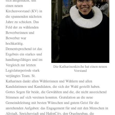
sich aufgemacht, um
einen neuen
Kirchenvorstand (KV) in
die spannenden nächsten
Jahre zu schicken. Das
Feld der zu wählenden
Bewerberinnen und
Bewerber war
hochkarätig.
Dementsprechend ist das
Ergebnis ein starkes und
handlungsfähiges und im
Vergleich zur letzten
Die Katharinenkirche hat einen neuen
Legislaturperiode stark
Vorstand
verjüngtes Team. St.
Katharinen dankt allen Wählerinnen und Wählern und allen
Kandidatinnen und Kandidaten, die sich der Wahl gestellt haben.
Gottes Segen für beide, die Gewählten und die, die nicht ausreichend
Stimmen auf sich vereinen konnten. Gratulation an die neue
Gemeindeleitung mit besten Wünschen und gutem Geist für die
anstehenden Aufgaben: das Engagement für und mit den Menschen in
Altstadt, Speicherstadt und HafenCity, den Orgelneubau, die