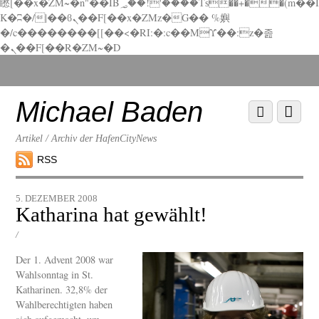
矁[��x�ZM~�n"��IB؃��!'����Тѕ��+��(m��I
K�ʭ�/|��ϐܢ��F[��x�ZMz�G�� %嬩
�/c��������[[��<�RI:�:c��MΎ��:z�졾
�ܢ��F[��R�ZM~�D
Scroll
down
to
Michael Baden
Scroll
Menu
content
down
to
Artikel / Archiv der HafenCityNews
content
RSS
5. DEZEMBER 2008
Katharina hat gewählt!
/
Der 1. Advent 2008 war
Wahlsonntag in St.
Katharinen. 32,8% der
Wahlberechtigten haben