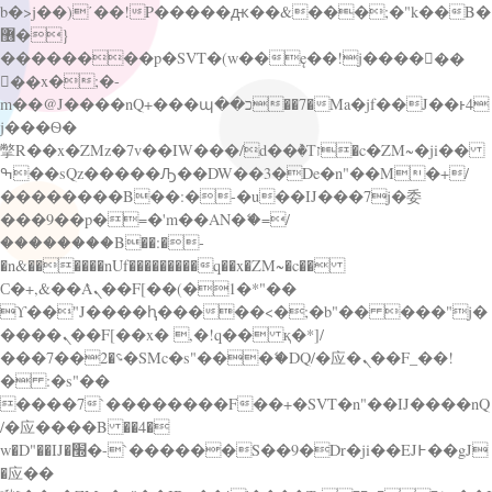
b�>j��)΄��!P�����ԫ��&���;�"k��B�
޶�}
��������p�SVT�(w��ę��!j������
��x�;�-
m��@J����nQ+���պ��כ��7�Ma�jf��J��ͱ4
j���Ѳ�
撆R��x�ZMz�7v��IW���/d��ٞ�Тז�c�ZM~�ji��
ߒ��sQz�����Ԡ��DW��3�De�n"��M�+/
��������B��:�-�u��IJ���7j�委
���9��p�=�'m��AN�ޭ�=/
��������B��:�-
�n&������nUf���������q��x�ZM~�
c��
Ϲ�+,&��Ὰܢ��F[��(�1�*"��
ϒ��"J����ԧ�����<�;�b"�� ���"j�
����ܢ��F[��x� ,�!q�� қ�*]/
���؝�2��7�SMc�s"���ޭ�DQ/�应�ܢ��F_��!
� :�s"��
����7`��������F��+�SVT�n"��IJ����nQ
/�应����B ��4�
w�D"��IJ�׭�-`������S��9�Dr�ji��EJ߅��gJ
�应��