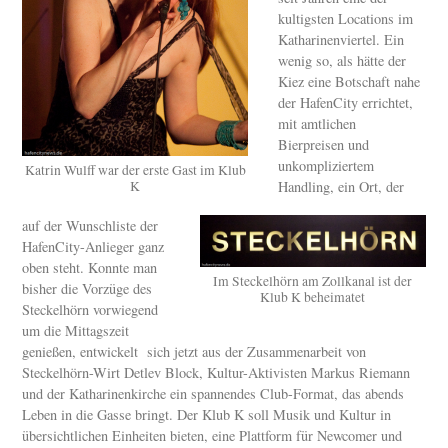
kultigsten Locations im
Katharinenviertel. Ein
wenig so, als hätte der
Kiez eine Botschaft nahe
der HafenCity errichtet,
mit amtlichen
Bierpreisen und
unkompliziertem
Katrin Wulff war der erste Gast im Klub
Handling, ein Ort, der
K
auf der Wunschliste der
HafenCity-Anlieger ganz
oben steht. Konnte man
Im Steckelhörn am Zollkanal ist der
bisher die Vorzüge des
Klub K beheimatet
Steckelhörn vorwiegend
um die Mittagszeit
genießen, entwickelt sich jetzt aus der Zusammenarbeit von
Steckelhörn-Wirt Detlev Block, Kultur-Aktivisten Markus Riemann
und der Katharinenkirche ein spannendes Club-Format, das abends
Leben in die Gasse bringt. Der Klub K soll Musik und Kultur in
übersichtlichen Einheiten bieten, eine Plattform für Newcomer und