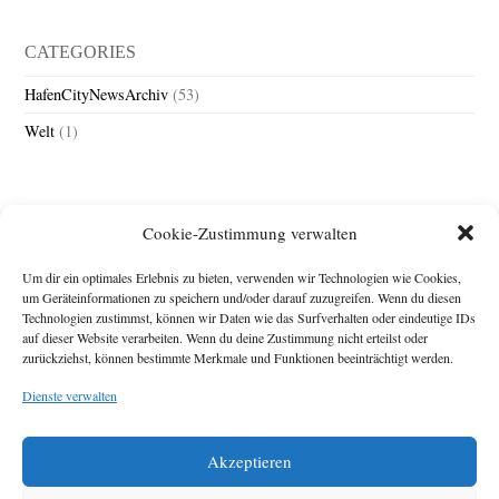
CATEGORIES
HafenCityNewsArchiv
(53)
Welt
(1)
Cookie-Zustimmung verwalten
Um dir ein optimales Erlebnis zu bieten, verwenden wir Technologien wie Cookies,
um Geräteinformationen zu speichern und/oder darauf zuzugreifen. Wenn du diesen
Technologien zustimmst, können wir Daten wie das Surfverhalten oder eindeutige IDs
Impressum
auf dieser Website verarbeiten. Wenn du deine Zustimmung nicht erteilst oder
zurückziehst, können bestimmte Merkmale und Funktionen beeinträchtigt werden.
Michael Baden,
Schwensholz 4,
Dienste verwalten
24376 Hasselberg
Disclaimer
Diese Webseite stellt
Akzeptieren
Inhalte der ersten
zehn Jahre der