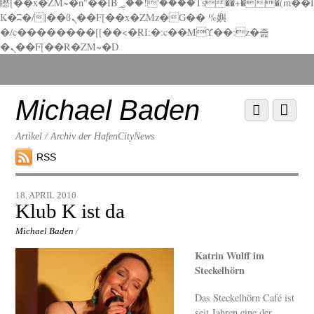
矁[��x�ZM~�n"��IB؃��!'����Тѕ��+��(m��I
K�ʭ�/|��ϐܢ��F[��x�ZMz�G�� %嬩
�/c��������[[��<�RI:�:c��MΎ��:z�졾
�ܢ��F[��R�ZM~�D
Scroll
down
to
Michael Baden
Scroll
Menu
content
down
to
Artikel / Archiv der HafenCityNews
content
RSS
18. APRIL 2010
Klub K ist da
Michael Baden
/
Katrin Wulff im
Steckelhörn
Das Steckelhörn Café ist
seit Jahren eine der