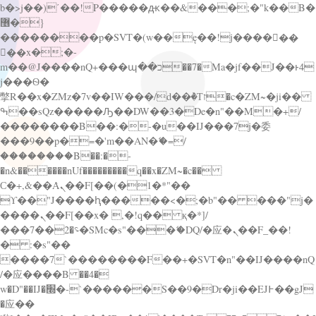
b�>j��)΄��!P�����ԫ��&���;�"k��B�
޶�}
��������p�SVT�(w��ę��!j������
��x�;�-
m��@J����nQ+���պ��כ��7�Ma�jf��J��ͱ4
j���Ѳ�
撆R��x�ZMz�7v��IW���/d��ٞ�Тז�c�ZM~�ji��
ߒ��sQz�����Ԡ��DW��3�De�n"��M�+/
��������B��:�-�u��IJ���7j�委
���9��p�=�'m��AN�ޭ�=/
��������B��:�-
�n&������nUf���������q��x�ZM~�
c��
Ϲ�+,&��Ὰܢ��F[��(�1�*"��
ϒ��"J����ԧ�����<�;�b"�� ���"j�
����ܢ��F[��x� ,�!q�� қ�*]/
���؝�2��7�SMc�s"���ޭ�DQ/�应�ܢ��F_��!
� :�s"��
����7`��������F��+�SVT�n"��IJ����nQ
/�应����B ��4�
w�D"��IJ�׭�-`������S��9�Dr�ji��EJ߅��gJ
�应��