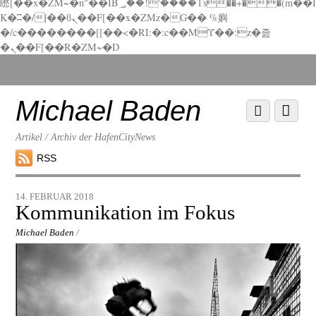
矁[��x�ZM~�n"��IB؃��!'����Тѕ��+��(m��I
K�ʭ�/|��ϐܢ��F[��x�ZMz�G�� %嬩
�/c��������[[��<�RI:�:c��MΎ��:z�졾
�ܢ��F[��R�ZM~�D
Scroll
down
to
Michael Baden
Scroll
Menu
content
down
to
Artikel / Archiv der HafenCityNews
content
RSS
14. FEBRUAR 2018
Kommunikation im Fokus
Michael Baden
/