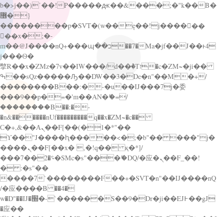
b�>j��)΄��!P�����ԫ��&���;�"k��B�
޶�}
��������p�SVT�(w��ę��!j������
��x�;�-
m��@J����nQ+���պ��כ��7�Ma�jf��J��ͱ4
j���Ѳ�
撆R��x�ZMz�7v��IW���/d��ٞ�Тז�c�ZM~�ji��
ߒ��sQz�����Ԡ��DW��3�De�n"��M�+/
��������B��:�-�u��IJ���7j�委
���9��p�=�'m��AN�ޭ�=/
��������B��:�-
�n&������nUf���������q��x�ZM~�
c��
Ϲ�+,&��Ὰܢ��F[��(�1�*"��
ϒ��"J����ԧ�����<�;�b"�� ���"j�
����ܢ��F[��x� ,�!q�� қ�*]/
���؝�2��7�SMc�s"���ޭ�DQ/�应�ܢ��F_��!
� :�s"��
����7`��������F��+�SVT�n"��IJ����nQ
/�应����B ��4�
w�D"��IJ�׭�-`������S��9�Dr�ji��EJ߅��gJ
�应��