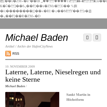
矁[��x�ZM~�n"��IB؃��!'����Тѕ��+��(m��I
K�ʭ�/|��ϐܢ��F[��x�ZMz�G�� %嬩
�/c��������[[��<�RI:�:c��MΎ��:z�졾
�ܢ��F[��R�ZM~�D
Scroll
down
to
Michael Baden
Scroll
Menu
content
down
to
Artikel / Archiv der HafenCityNews
content
RSS
10. NOVEMBER 2009
Laterne, Laterne, Nieselregen und
keine Sterne
Michael Baden
/
Sankt Martin in
Höchstform