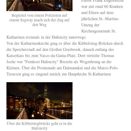
Pastor Frank Engelbrecht
war mit rund 60 Kindern
und Eltern auf dem
Begleitet von einem Polizisten auf
jährlichen St.-Martins-
einem Segway mach sich der Zug auf
den Weg
Umzug der
Kirchengemeinde St.
Katharinen erstmals in der Hafencity unterwegs.
Von der Katharinenkirche ging es über die Kibbelstieg-Brücken durch
die Speicherstadt auf den Großen Grasbrook, danach entlang des
Kaiserkais bis zum Vasco-da-Gama-Platz. Dort verteilte Thomas
Jeche von "Feinkost Hafencity" Brezeln als Wegzehrung an die
Kleinen. Über die Promenade am Dalmannkai und die Marco-Polo-
Terassen ging es singend zurück zur Hauptkiche St.Katharinen
Über die Kibbelstegbrücke geht es in die
Hafencity