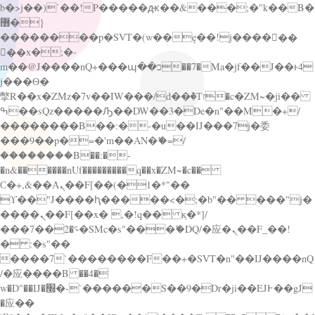
b�>j��)΄��!P�����ԫ��&���;�"k��B�
޶�}
��������p�SVT�(w��ę��!j������
��x�;�-
m��@J����nQ+���պ��כ��7�Ma�jf��J��ͱ4
j���Ѳ�
撆R��x�ZMz�7v��IW���/d��ٞ�Тז�c�ZM~�ji��
ߒ��sQz�����Ԡ��DW��3�De�n"��M�+/
��������B��:�-�u��IJ���7j�委
���9��p�=�'m��AN�ޭ�=/
��������B��:�-
�n&������nUf���������q��x�ZM~�
c��
Ϲ�+,&��Ὰܢ��F[��(�1�*"��
ϒ��"J����ԧ�����<�;�b"�� ���"j�
����ܢ��F[��x� ,�!q�� қ�*]/
���؝�2��7�SMc�s"���ޭ�DQ/�应�ܢ��F_��!
� :�s"��
����7`��������F��+�SVT�n"��IJ����nQ
/�应����B ��4�
w�D"��IJ�׭�-`������S��9�Dr�ji��EJ߅��gJ
�应��