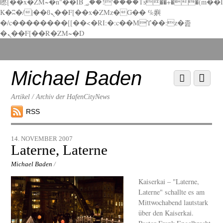
矁[��x�ZM~�n"��IB؃��!'����Тѕ��+��(m��I
K�ʭ�/|��ϐܢ��F[��x�ZMz�G�� %嬩
�/c��������[[��<�RI:�:c��MΎ��:z�졾
�ܢ��F[��R�ZM~�D
Scroll
down
to
Michael Baden
Scroll
Menu
content
down
to
Artikel / Archiv der HafenCityNews
content
RSS
14. NOVEMBER 2007
Laterne, Laterne
Michael Baden
/
Kaiserkai – "Laterne,
Laterne" schallte es am
Mittwochabend lautstark
über den Kaiserkai.