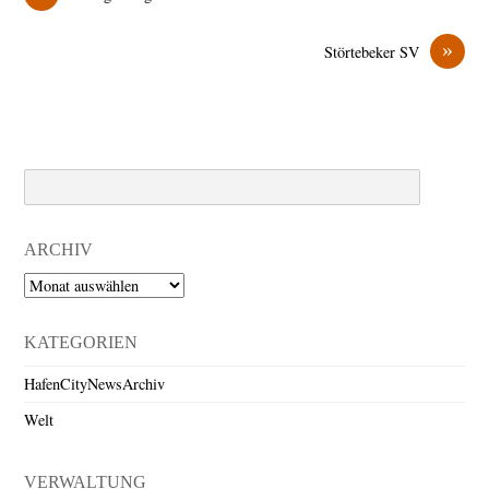
»
Störtebeker SV
Search
ARCHIV
Archiv
KATEGORIEN
HafenCityNewsArchiv
Welt
VERWALTUNG