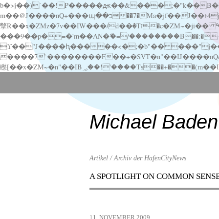
b�>j��)΄��!P�����ԫ��&���;�"k��B�޶�}��������p�SVT�(w��ę��!j������ ��x�;�-
m��@J����nQ+���պ��כ��7�Ma�jf��J��ͱ4j���Ѳ�
撆R��x�ZMz�7v��IW���/d��ٞ�Тז�c�ZM~�ji�� ߒ��sQz�����Ԡ��DW��3�De�n"��M�+/��������B��:�-�u��IJ���7j�委
���9��p�=�'m��AN�ޭ�=/��������B��:�-�n&�
ϒ��"J����ԧ�����<�;�b"�� ���"j�����ܢ��F[��x� ,�!q�� қ�*]/���؝�2��7�SMc�s"���ޭ�DQ/�应�ܢ��F_
����7`��������F��+�SVT�n"��IJ����nQ/�应����B ��4� w�D"��IJ�׭�-
Scroll
down
to
content
Michael Baden
Artikel / Archiv der HafenCityNews
A SPOTLIGHT ON COMMON SENS
Menu
Scroll
down
to
11. NOVEMBER 2009