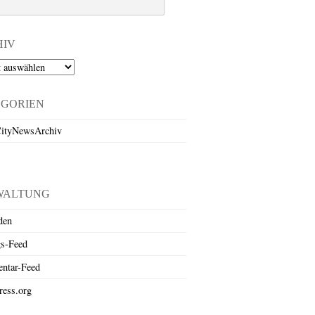
HIV
EGORIEN
ityNewsArchiv
WALTUNG
den
gs-Feed
ntar-Feed
ess.org