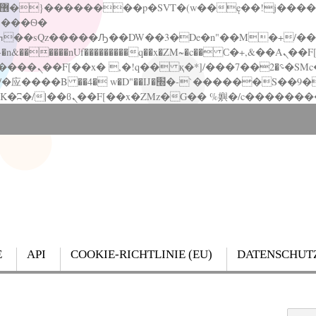
�����nUf���������q��x�ZM~�
c�� Ϲ�+,&��Ὰܢ��F[��(�1�*"��
��!� :�s"��
`������S��9�Dr�ji��EJ߅��gJ�应��
E
API
COOKIE-RICHTLINIE (EU)
DATENSCHUT
Search