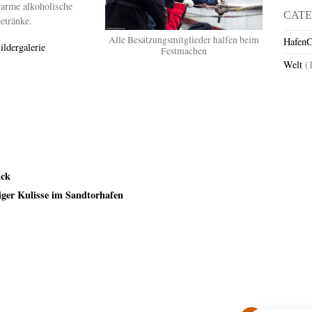
arme alkoholische
CATE
etränke.
Alle Besatzungsmitglieder halfen beim
HafenC
ildergalerie
Festmachen
Welt
(
ück
iger Kulisse im Sandtorhafen