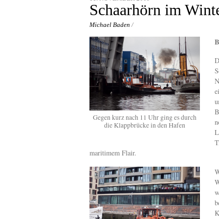
content
Schaarhörn im Winte
Michael Baden
/
B
D
S
N
e
u
B
Gegen kurz nach 11 Uhr ging es durch
n
die Klappbrücke in den Hafen
L
T
maritimem Flair.
W
W
w
b
K