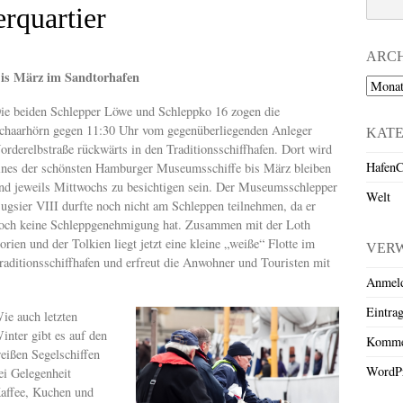
rquartier
ARC
is März im Sandtorhafen
Archiv
ie beiden Schlepper Löwe und Schleppko 16 zogen die
chaarhörn gegen 11:30 Uhr vom gegenüberliegenden Anleger
KAT
orderelbstraße rückwärts in den Traditionsschiffhafen. Dort wird
HafenC
ines der schönsten Hamburger Museumsschiffe bis März bleiben
nd jeweils Mittwochs zu besichtigen sein. Der Museumsschlepper
Welt
ugsier VIII durfte noch nicht am Schleppen teilnehmen, da er
och keine Schleppgenehmigung hat. Zusammen mit der Loth
orien und der Tolkien liegt jetzt eine kleine „weiße“ Flotte im
VER
raditionsschiffhafen und erfreut die Anwohner und Touristen mit
Anmel
Eintra
ie auch letzten
inter gibt es auf den
Komme
eißen Segelschiffen
WordPr
ei Gelegenheit
affee, Kuchen und