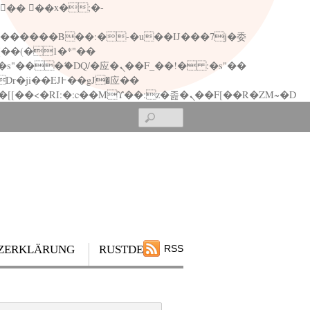
矁[��x�ZM~�n"��IB؃��!'����Тѕ��+��(m��IK�ʭ�/|��ϐܢ��F[��x�ZMz�G�� %嬩�/c��������[[��<�RI:�:c��MΎ��:z�졾�ܢ��F[��R�ZM~�D
Search
ZERKLÄRUNG
RUSTDESK
RSS