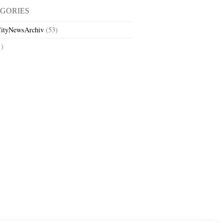
GORIES
ityNewsArchiv
(53)
1)