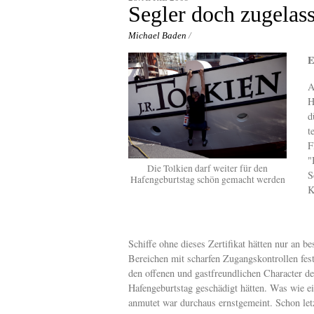
content
Segler doch zugelas
Michael Baden
/
E
A
H
d
t
F
"
Die Tolkien darf weiter für den
S
Hafengeburtstag schön gemacht werden
K
Schiffe ohne dieses Zertifikat hätten nur an b
Bereichen mit scharfen Zugangskontrollen fes
den offenen und gastfreundlichen Character 
Hafengeburtstag geschädigt hätten. Was wie e
anmutet war durchaus ernstgemeint. Schon letz