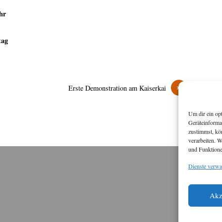
hr
tag
»
Erste Demonstration am Kaiserkai
Um dir ein op
Geräteinforma
zustimmst, kö
verarbeiten. 
und Funktione
Dienste verwa
M
Diese
Akz