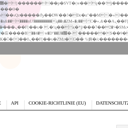
�����nUf���������q��x�ZM~�
c�� Ϲ�+,&��Ὰܢ��F[��(�1�*"��
��!� :�s"��
`������S��9�Dr�ji��EJ߅��gJ�应��
E
API
COOKIE-RICHTLINIE (EU)
DATENSCHUT
Search