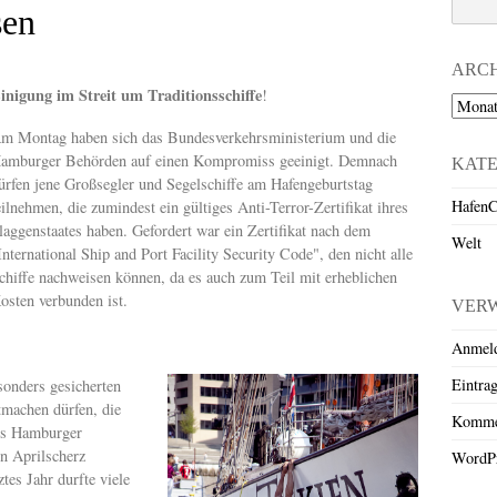
sen
ARC
inigung im Streit um Traditionsschiffe
!
Archiv
m Montag haben sich das Bundesverkehrsministerium und die
amburger Behörden auf einen Kompromiss geeinigt. Demnach
KAT
ürfen jene Großsegler und Segelschiffe am Hafengeburtstag
HafenC
eilnehmen, die zumindest ein gültiges Anti-Terror-Zertifikat ihres
laggenstaates haben. Gefordert war ein Zertifikat nach dem
Welt
International Ship and Port Facility Security Code", den nicht alle
chiffe nachweisen können, da es auch zum Teil mit erheblichen
osten verbunden ist.
VER
Anmel
Eintra
esonders gesicherten
tmachen dürfen, die
Komme
des Hamburger
in Aprilscherz
WordPr
tes Jahr durfte viele