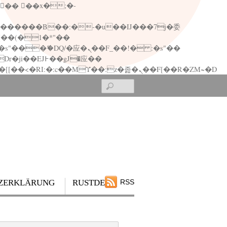
矁[��x�ZM~�n"��IB؃��!'����Тѕ��+��(m��IK�ʭ�/|��ϐܢ��F[��x�ZMz�G�� %嬩�/c��������[[��<�RI:�:c��MΎ��:z�졾�ܢ��F[��R�ZM~�D
Search
ZERKLÄRUNG
RUSTDESK
RSS