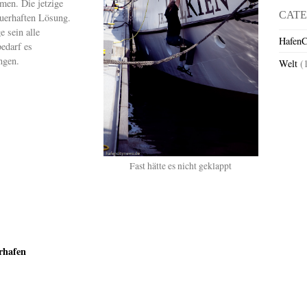
en. Die jetzige
CATE
auerhaften Lösung.
e sein alle
HafenC
bedarf es
ngen.
Welt
(
Fast hätte es nicht geklappt
rhafen