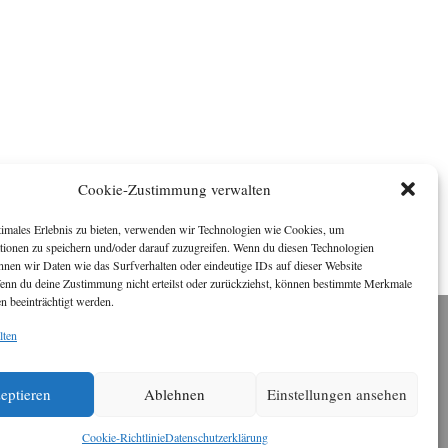
Cookie-Zustimmung verwalten
timales Erlebnis zu bieten, verwenden wir Technologien wie Cookies, um
tionen zu speichern und/oder darauf zuzugreifen. Wenn du diesen Technologien
nnen wir Daten wie das Surfverhalten oder eindeutige IDs auf dieser Website
Wenn du deine Zustimmung nicht erteilst oder zurückziehst, können bestimmte Merkmale
n beeinträchtigt werden.
lten
Impressum
ichael Baden, Schwensholz 4, 24376 Hasselberg
Disclaimer
 Webseite stellt Inhalte der ersten zehn Jahre der
eptieren
Ablehnen
Einstellungen ansehen
HafenCity Zeitung zur Verfügung. Die aktuelle
Version ist unter
Hafencity Zeitung
zu finden
Cookie-Richtlinie
Datenschutzerklärung