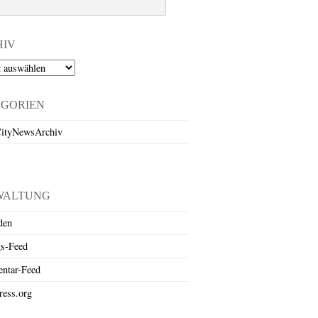
HIV
EGORIEN
ityNewsArchiv
WALTUNG
den
gs-Feed
ntar-Feed
ess.org