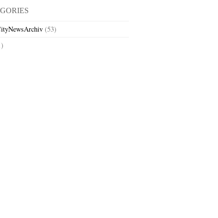
GORIES
ityNewsArchiv
(53)
1)