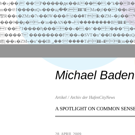
b�>j��)΄��!P�����ԫ��&���;�"k��B�޶�}��������p�SVT�(w��ę��!j������ ��x�;�-
m��@J����nQ+���պ��כ��7�Ma�jf��J��ͱ4j���Ѳ�
撆R��x�ZMz�7v��IW���/d��ٞ�Тז�c�ZM~�ji�� ߒ��sQz�����Ԡ��DW��3�De�n"��M�+/��������B��:�-�u��IJ���7j�委
���9��p�=�'m��AN�ޭ�=/��������B��:�-�n&�
ϒ��"J����ԧ�����<�;�b"�� ���"j�����ܢ��F[��x� ,�!q�� қ�*]/���؝�2��7�SMc�s"���ޭ�DQ/�应�ܢ��F_
����7`��������F��+�SVT�n"��IJ����nQ/�应����B ��4� w�D"��IJ�׭�-
Scroll
down
to
content
Michael Baden
Artikel / Archiv der HafenCityNews
A SPOTLIGHT ON COMMON SENS
Menu
Scroll
down
to
28. APRIL 2009