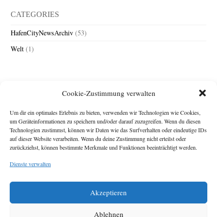
CATEGORIES
HafenCityNewsArchiv
(53)
Welt
(1)
Cookie-Zustimmung verwalten
Um dir ein optimales Erlebnis zu bieten, verwenden wir Technologien wie Cookies,
um Geräteinformationen zu speichern und/oder darauf zuzugreifen. Wenn du diesen
Technologien zustimmst, können wir Daten wie das Surfverhalten oder eindeutige IDs
Impressum
auf dieser Website verarbeiten. Wenn du deine Zustimmung nicht erteilst oder
zurückziehst, können bestimmte Merkmale und Funktionen beeinträchtigt werden.
Michael Baden,
Schwensholz 4,
Dienste verwalten
24376 Hasselberg
Disclaimer
Diese Webseite stellt
Akzeptieren
Inhalte der ersten
zehn Jahre der
HafenCity Zeitung
Ablehnen