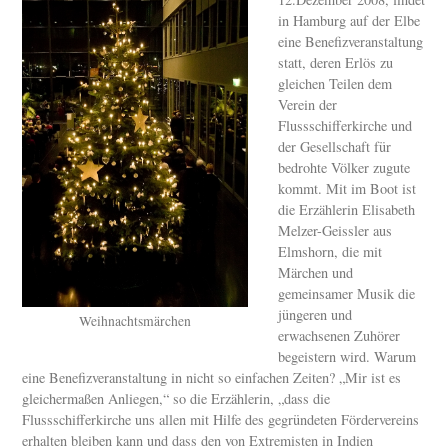
in Hamburg auf der Elbe
eine Benefizveranstaltung
statt, deren Erlös zu
gleichen Teilen dem
Verein der
Flussschifferkirche und
der Gesellschaft für
bedrohte Völker zugute
kommt. Mit im Boot ist
die Erzählerin Elisabeth
Melzer-Geissler aus
Elmshorn, die mit
Märchen und
gemeinsamer Musik die
jüngeren und
Weihnachtsmärchen
erwachsenen Zuhörer
begeistern wird. Warum
eine Benefizveranstaltung in nicht so einfachen Zeiten? „Mir ist es
gleichermaßen Anliegen,“ so die Erzählerin, „dass die
Flussschifferkirche uns allen mit Hilfe des gegründeten Fördervereins
erhalten bleiben kann und dass den von Extremisten in Indien