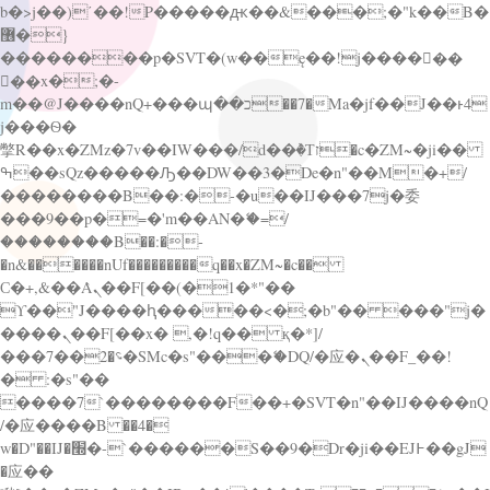
b�>j��)΄��!P�����ԫ��&���;�"k��B�
޶�}
��������p�SVT�(w��ę��!j������
��x�;�-
m��@J����nQ+���պ��כ��7�Ma�jf��J��ͱ4
j���Ѳ�
撆R��x�ZMz�7v��IW���/d��ٞ�Тז�c�ZM~�ji��
ߒ��sQz�����Ԡ��DW��3�De�n"��M�+/
��������B��:�-�u��IJ���7j�委
���9��p�=�'m��AN�ޭ�=/
��������B��:�-
�n&������nUf���������q��x�ZM~�
c��
Ϲ�+,&��Ὰܢ��F[��(�1�*"��
ϒ��"J����ԧ�����<�;�b"�� ���"j�
����ܢ��F[��x� ,�!q�� қ�*]/
���؝�2��7�SMc�s"���ޭ�DQ/�应�ܢ��F_��!
� :�s"��
����7`��������F��+�SVT�n"��IJ����nQ
/�应����B ��4�
w�D"��IJ�׭�-`������S��9�Dr�ji��EJ߅��gJ
�应��