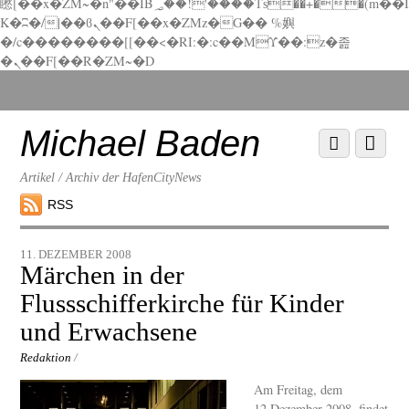
矁[��x�ZM~�n"��IB؃��!'����Тѕ��+��(m��I
K�ʭ�/|��ϐܢ��F[��x�ZMz�G�� %嬩
�/c��������[[��<�RI:�:c��MΎ��:z�졾
�ܢ��F[��R�ZM~�D
Scroll
down
to
Michael Baden
Scroll
Menu
content
down
to
Artikel / Archiv der HafenCityNews
content
RSS
11. DEZEMBER 2008
Märchen in der
Flussschifferkirche für Kinder
und Erwachsene
Redaktion
/
Am Freitag, dem
12.Dezember 2008, findet