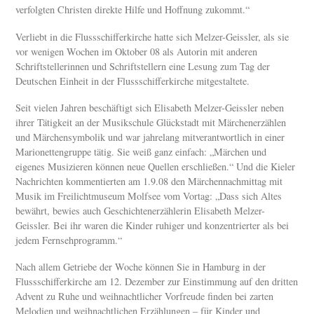
verfolgten Christen direkte Hilfe und Hoffnung zukommt.“
Verliebt in die Flussschifferkirche hatte sich Melzer-Geissler, als sie
vor wenigen Wochen im Oktober 08 als Autorin mit anderen
Schriftstellerinnen und Schriftstellern eine Lesung zum Tag der
Deutschen Einheit in der Flussschifferkirche mitgestaltete.
Seit vielen Jahren beschäftigt sich Elisabeth Melzer-Geissler neben
ihrer Tätigkeit an der Musikschule Glückstadt mit Märchenerzählen
und Märchensymbolik und war jahrelang mitverantwortlich in einer
Marionettengruppe tätig. Sie weiß ganz einfach: „Märchen und
eigenes Musizieren können neue Quellen erschließen.“ Und die Kieler
Nachrichten kommentierten am 1.9.08 den Märchennachmittag mit
Musik im Freilichtmuseum Molfsee vom Vortag: „Dass sich Altes
bewährt, bewies auch Geschichtenerzählerin Elisabeth Melzer-
Geissler. Bei ihr waren die Kinder ruhiger und konzentrierter als bei
jedem Fernsehprogramm.“
Nach allem Getriebe der Woche können Sie in Hamburg in der
Flussschifferkirche am 12. Dezember zur Einstimmung auf den dritten
Advent zu Ruhe und weihnachtlicher Vorfreude finden bei zarten
Melodien und weihnachtlichen Erzählungen – für Kinder und