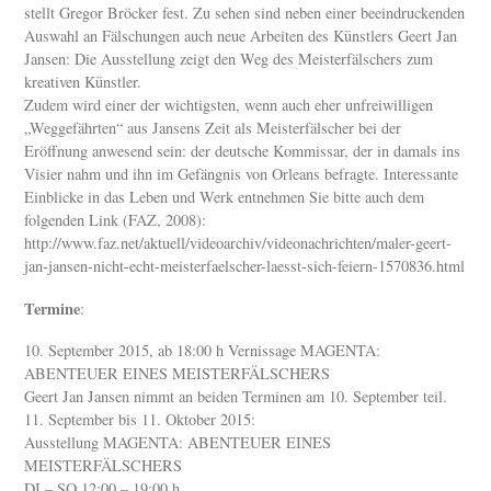
stellt Gregor Bröcker fest. Zu sehen sind neben einer beeindruckenden
Auswahl an Fälschungen auch neue Arbeiten des Künstlers Geert Jan
Jansen: Die Ausstellung zeigt den Weg des Meisterfälschers zum
kreativen Künstler.
Zudem wird einer der wichtigsten, wenn auch eher unfreiwilligen
„Weggefährten“ aus Jansens Zeit als Meisterfälscher bei der
Eröffnung anwesend sein: der deutsche Kommissar, der in damals ins
Visier nahm und ihn im Gefängnis von Orleans befragte. Interessante
Einblicke in das Leben und Werk entnehmen Sie bitte auch dem
folgenden Link (FAZ, 2008):
http://www.faz.net/aktuell/videoarchiv/videonachrichten/maler-geert-
jan-jansen-nicht-echt-meisterfaelscher-laesst-sich-feiern-1570836.html
Termine
:
10. September 2015, ab 18:00 h Vernissage MAGENTA:
ABENTEUER EINES MEISTERFÄLSCHERS
Geert Jan Jansen nimmt an beiden Terminen am 10. September teil.
11. September bis 11. Oktober 2015:
Ausstellung MAGENTA: ABENTEUER EINES
MEISTERFÄLSCHERS
DI – SO 12:00 – 19:00 h