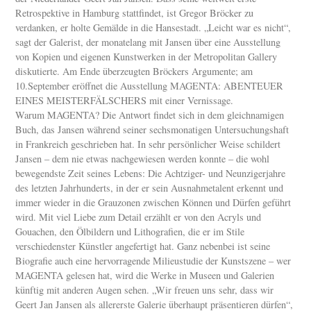
Retrospektive in Hamburg stattfindet, ist Gregor Bröcker zu
verdanken, er holte Gemälde in die Hansestadt. „Leicht war es nicht“,
sagt der Galerist, der monatelang mit Jansen über eine Ausstellung
von Kopien und eigenen Kunstwerken in der Metropolitan Gallery
diskutierte. Am Ende überzeugten Bröckers Argumente; am
10.September eröffnet die Ausstellung MAGENTA: ABENTEUER
EINES MEISTERFÄLSCHERS mit einer Vernissage.
Warum MAGENTA? Die Antwort findet sich in dem gleichnamigen
Buch, das Jansen während seiner sechsmonatigen Untersuchungshaft
in Frankreich geschrieben hat. In sehr persönlicher Weise schildert
Jansen – dem nie etwas nachgewiesen werden konnte – die wohl
bewegendste Zeit seines Lebens: Die Achtziger- und Neunzigerjahre
des letzten Jahrhunderts, in der er sein Ausnahmetalent erkennt und
immer wieder in die Grauzonen zwischen Können und Dürfen geführt
wird. Mit viel Liebe zum Detail erzählt er von den Acryls und
Gouachen, den Ölbildern und Lithografien, die er im Stile
verschiedenster Künstler angefertigt hat. Ganz nebenbei ist seine
Biografie auch eine hervorragende Milieustudie der Kunstszene – wer
MAGENTA gelesen hat, wird die Werke in Museen und Galerien
künftig mit anderen Augen sehen. „Wir freuen uns sehr, dass wir
Geert Jan Jansen als allererste Galerie überhaupt präsentieren dürfen“,