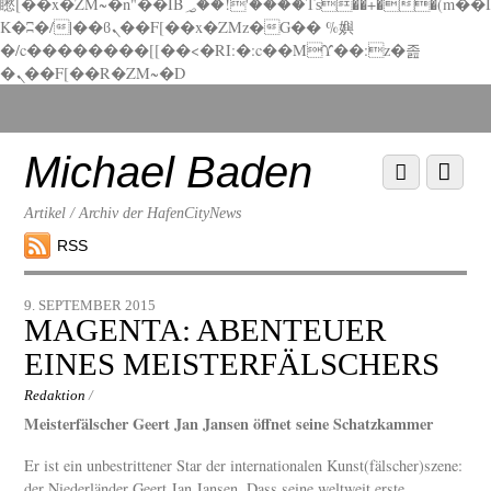
矁[��x�ZM~�n"��IB؃��!'����Тѕ��+��(m��I
K�ʭ�/|��ϐܢ��F[��x�ZMz�G�� %嬩
�/c��������[[��<�RI:�:c��MΎ��:z�졾
�ܢ��F[��R�ZM~�D
Scroll
down
to
Michael Baden
Scroll
Menu
content
down
to
Artikel / Archiv der HafenCityNews
content
RSS
9. SEPTEMBER 2015
MAGENTA: ABENTEUER
EINES MEISTERFÄLSCHERS
Redaktion
/
Meisterfälscher Geert Jan Jansen öffnet seine Schatzkammer
Er ist ein unbestrittener Star der internationalen Kunst(fälscher)szene:
der Niederländer Geert Jan Jansen. Dass seine weltweit erste