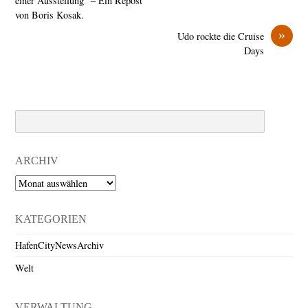
einer Ausstellung“ – Ein Repost
von Boris Kosak.
»
Udo rockte die Cruise
Days
Search
ARCHIV
Archiv
KATEGORIEN
HafenCityNewsArchiv
Welt
VERWALTUNG