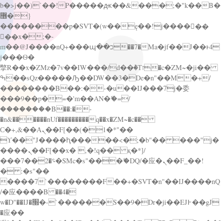
b�>j��)΄��!P�����ԫ��&���;�"k��B�
޶�}
��������p�SVT�(w��ę��!j������
��x�;�-
m��@J����nQ+���պ��כ��7�Ma�jf��J��ͱ4
j���Ѳ�
撆R��x�ZMz�7v��IW���/d��ٞ�Тז�c�ZM~�ji��
ߒ��sQz�����Ԡ��DW��3�De�n"��M�+/
��������B��:�-�u��IJ���7j�委
���9��p�=�'m��AN�ޭ�=/
��������B��:�-
�n&������nUf���������q��x�ZM~�
c��
Ϲ�+,&��Ὰܢ��F[��(�1�*"��
ϒ��"J����ԧ�����<�;�b"�� ���"j�
����ܢ��F[��x� ,�!q�� қ�*]/
���؝�2��7�SMc�s"���ޭ�DQ/�应�ܢ��F_��!
� :�s"��
����7`��������F��+�SVT�n"��IJ����nQ
/�应����B ��4�
w�D"��IJ�׭�-`������S��9�Dr�ji��EJ߅��gJ
�应��