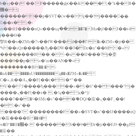
b�>j��)΄��!P�����ԫ��&���;�"k��B�
޶�}
��������p�SVT�(w��ę��!j������
��x�;�-
m��@J����nQ+���պ��כ��7�Ma�jf��J��ͱ4
j���Ѳ�
撆R��x�ZMz�7v��IW���/d��ٞ�Тז�c�ZM~�ji��
ߒ��sQz�����Ԡ��DW��3�De�n"��M�+/
��������B��:�-�u��IJ���7j�委
���9��p�=�'m��AN�ޭ�=/
��������B��:�-
�n&������nUf���������q��x�ZM~�
c��
Ϲ�+,&��Ὰܢ��F[��(�1�*"��
ϒ��"J����ԧ�����<�;�b"�� ���"j�
����ܢ��F[��x� ,�!q�� қ�*]/
���؝�2��7�SMc�s"���ޭ�DQ/�应�ܢ��F_��!
� :�s"��
����7`��������F��+�SVT�n"��IJ����nQ
/�应����B ��4�
w�D"��IJ�׭�-`������S��9�Dr�ji��EJ߅��gJ
�应��