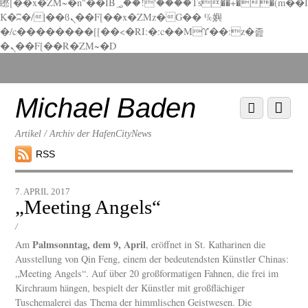
矁[��x�ZM~�n"��IB؃��!'����Тѕ��+��(m��I
K�ʭ�/|��ϐܢ��F[��x�ZMz�G�� %嬩
�/c��������[[��<�RI:�:c��MΎ��:z�졾
�ܢ��F[��R�ZM~�D
Scroll
down
to
Michael Baden
Scroll
Menu
content
down
to
Artikel / Archiv der HafenCityNews
content
RSS
7. APRIL 2017
„Meeting Angels“
/
Palmsonntag, dem 9, April
Am
, eröffnet in St. Katharinen die
Ausstellung von Qin Feng, einem der bedeutendsten Künstler Chinas:
„Meeting Angels“. Auf über 20 großformatigen Fahnen, die frei im
Kirchraum hängen, bespielt der Künstler mit großflächiger
Tuschemalerei das Thema der himmlischen Geistwesen. Die