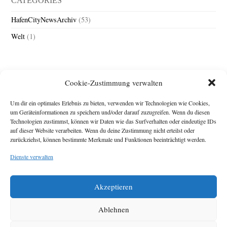
CATEGORIES
HafenCityNewsArchiv
(53)
Welt
(1)
Cookie-Zustimmung verwalten
Um dir ein optimales Erlebnis zu bieten, verwenden wir Technologien wie Cookies,
um Geräteinformationen zu speichern und/oder darauf zuzugreifen. Wenn du diesen
Technologien zustimmst, können wir Daten wie das Surfverhalten oder eindeutige IDs
Impressum
auf dieser Website verarbeiten. Wenn du deine Zustimmung nicht erteilst oder
Michael Baden,
zurückziehst, können bestimmte Merkmale und Funktionen beeinträchtigt werden.
Schwensholz 4,
Dienste verwalten
24376 Hasselberg
Disclaimer
Diese Webseite stellt
Akzeptieren
Inhalte der ersten
zehn Jahre der
HafenCity Zeitung
Ablehnen
zur Verfügung. Die
aktuelle Version ist