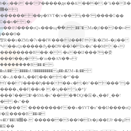
b�>j��)΄��!P�����ԫ��&���;�"k��B�
޶�}
��������p�SVT�(w��ę��!j������
��x�;�-
m��@J����nQ+���պ��כ��7�Ma�jf��J��ͱ4
j���Ѳ�
撆R��x�ZMz�7v��IW���/d��ٞ�Тז�c�ZM~�ji��
ߒ��sQz�����Ԡ��DW��3�De�n"��M�+/
��������B��:�-�u��IJ���7j�委
���9��p�=�'m��AN�ޭ�=/
��������B��:�-
�n&������nUf���������q��x�ZM~�
c��
Ϲ�+,&��Ὰܢ��F[��(�1�*"��
ϒ��"J����ԧ�����<�;�b"�� ���"j�
����ܢ��F[��x� ,�!q�� қ�*]/
���؝�2��7�SMc�s"���ޭ�DQ/�应�ܢ��F_��!
� :�s"��
����7`��������F��+�SVT�n"��IJ����nQ
/�应����B ��4�
w�D"��IJ�׭�-`������S��9�Dr�ji��EJ߅��gJ
�应��