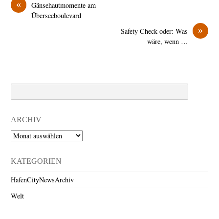
«
Gänsehautmomente am
Überseeboulevard
»
Safety Check oder: Was
wäre, wenn …
Search
ARCHIV
Archiv
KATEGORIEN
HafenCityNewsArchiv
Welt