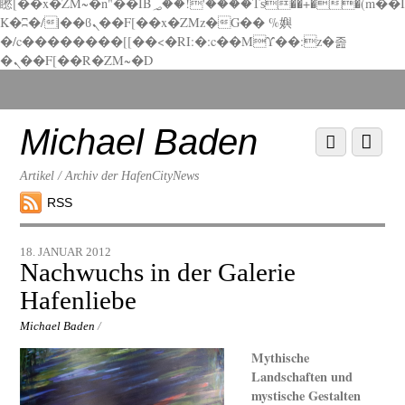
矁[��x�ZM~�n"��IB؃��!'����Тѕ��+��(m��I
K�ʭ�/|��ϐܢ��F[��x�ZMz�G�� %嬩
�/c��������[[��<�RI:�:c��MΎ��:z�졾
�ܢ��F[��R�ZM~�D
Scroll
down
to
Michael Baden
Scroll
Menu
content
down
to
Artikel / Archiv der HafenCityNews
content
RSS
18. JANUAR 2012
Nachwuchs in der Galerie
Hafenliebe
Michael Baden
/
Mythische
Landschaften und
mystische Gestalten