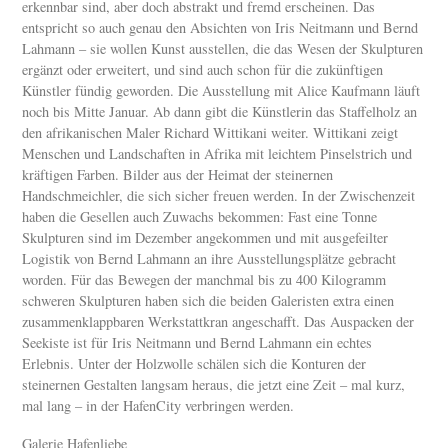
erkennbar sind, aber doch abstrakt und fremd erscheinen. Das
entspricht so auch genau den Absichten von Iris Neitmann und Bernd
Lahmann – sie wollen Kunst ausstellen, die das Wesen der Skulpturen
ergänzt oder erweitert, und sind auch schon für die zukünftigen
Künstler fündig geworden. Die Ausstellung mit Alice Kaufmann läuft
noch bis Mitte Januar. Ab dann gibt die Künstlerin das Staffelholz an
den afrikanischen Maler Richard Wittikani weiter. Wittikani zeigt
Menschen und Landschaften in Afrika mit leichtem Pinselstrich und
kräftigen Farben. Bilder aus der Heimat der steinernen
Handschmeichler, die sich sicher freuen werden. In der Zwischenzeit
haben die Gesellen auch Zuwachs bekommen: Fast eine Tonne
Skulpturen sind im Dezember angekommen und mit ausgefeilter
Logistik von Bernd Lahmann an ihre Ausstellungsplätze gebracht
worden. Für das Bewegen der manchmal bis zu 400 Kilogramm
schweren Skulpturen haben sich die beiden Galeristen extra einen
zusammenklappbaren Werkstattkran angeschafft. Das Auspacken der
Seekiste ist für Iris Neitmann und Bernd Lahmann ein echtes
Erlebnis. Unter der Holzwolle schälen sich die Konturen der
steinernen Gestalten langsam heraus, die jetzt eine Zeit – mal kurz,
mal lang – in der HafenCity verbringen werden.
Galerie Hafenliebe