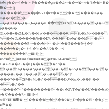
b�>j��)΄��!P�����ԫ��&���;�"k��B�
޶�}
��������p�SVT�(w��ę��!j������
��x�;�-
m��@J����nQ+���պ��כ��7�Ma�jf��J��ͱ4
j���Ѳ�
撆R��x�ZMz�7v��IW���/d��ٞ�Тז�c�ZM~�ji��
ߒ��sQz�����Ԡ��DW��3�De�n"��M�+/
��������B��:�-�u��IJ���7j�委
���9��p�=�'m��AN�ޭ�=/
��������B��:�-
�n&������nUf���������q��x�ZM~�
c��
Ϲ�+,&��Ὰܢ��F[��(�1�*"��
ϒ��"J����ԧ�����<�;�b"�� ���"j�
����ܢ��F[��x� ,�!q�� қ�*]/
���؝�2��7�SMc�s"���ޭ�DQ/�应�ܢ��F_��!
� :�s"��
����7`��������F��+�SVT�n"��IJ����nQ
/�应����B ��4�
w�D"��IJ�׭�-`������S��9�Dr�ji��EJ߅��gJ
�应��