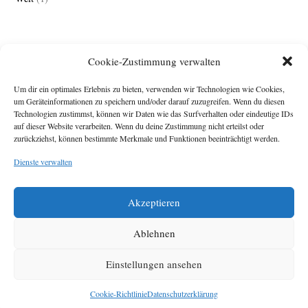
Cookie-Zustimmung verwalten
Um dir ein optimales Erlebnis zu bieten, verwenden wir Technologien wie Cookies,
um Geräteinformationen zu speichern und/oder darauf zuzugreifen. Wenn du diesen
Technologien zustimmst, können wir Daten wie das Surfverhalten oder eindeutige IDs
Impressum
auf dieser Website verarbeiten. Wenn du deine Zustimmung nicht erteilst oder
zurückziehst, können bestimmte Merkmale und Funktionen beeinträchtigt werden.
Michael Baden,
Schwensholz 4,
Dienste verwalten
24376 Hasselberg
Disclaimer
Diese Webseite stellt
Akzeptieren
Inhalte der ersten
zehn Jahre der
HafenCity Zeitung
Ablehnen
zur Verfügung. Die
aktuelle Version ist
Einstellungen ansehen
unter
Hafencity
Zeitung
zu finden
Cookie-Richtlinie
Datenschutzerklärung