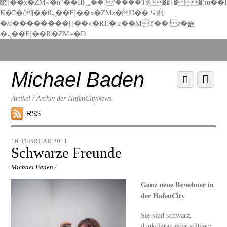
矁[��x�ZM~�n"��IB؃��!'����Тѕ��+��(m��I
K�ʭ�/|��ϐܢ��F[��x�ZMz�G�� %嬩
�/c��������[[��<�RI:�:c��MΎ��:z�졾
�ܢ��F[��R�ZM~�D
Scroll
down
to
Michael Baden
Scroll
Menu
content
down
to
Artikel / Archiv der HafenCityNews
content
RSS
16. FEBRUAR 2011
Schwarze Freunde
Michael Baden
/
Ganz neue Bewohner in
der HafenCity
Sie sind schwarz,
dunkelgrau oder seltener