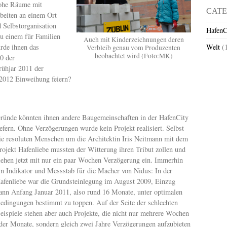
ohe Räume mit
CATE
beiten an einem Ort
 Selbstorganisation
HafenC
u einem für Familien
Auch mit Kinderzeichnungen deren
rde ihnen das
Welt
(
Verbleib genau vom Produzenten
beobachtet wird (Foto:MK)
0 der
rühjar 2011 der
 2012 Einweihung feiern?
ründe könnten ihnen andere Baugemeinschaften in der HafenCity
iefern. Ohne Verzögerungen wurde kein Projekt realisiert. Selbst
ie resoluten Menschen um die Architektin Iris Neitmann mit dem
rojekt Hafenliebe mussten der Witterung ihren Tribut zollen und
iehen jetzt mit nur ein paar Wochen Verzögerung ein. Immerhin
in Indikator und Messstab für die Macher von Nidus: In der
afenliebe war die Grundsteinlegung im August 2009, Einzug
ann Anfang Januar 2011, also rund 16 Monate, unter optimalen
edingungen bestimmt zu toppen. Auf der Seite der schlechten
eispiele stehen aber auch Projekte, die nicht nur mehrere Wochen
der Monate, sondern gleich zwei Jahre Verzögerungen aufzubieten