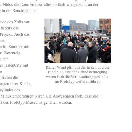
 Nidus die Daumen dass alles so läuft wie geplant, an der
in die Bautätigkeiten.
ude des Zolls vor
bereits das
Projekt. Auch das
den
nn im Sommer mit
ns-Berentelg
e der
er HafenCity mit
Kalter Wind pfiff um die Ecken und die
es
rund 50 Gäste der Grundsteinlegung
waren froh die Veranstaltung geschützt
 hatten die
im Prototyp weiterzuführen
ngen ihrer Kinder,
zylinder des
d Minustemperaturen waren alle Anwesenden froh, dass die
ft des Prototyp-Museums gehalten wurden.