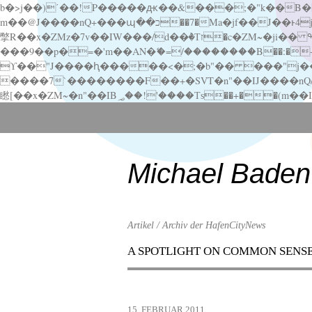
b�>j��)΄��!P�����ԫ��&���;�"k��B�޶�}��������p�SVT�(w��ę��!j������ ��x�;�-
m��@J����nQ+���պ��כ��7�Ma�jf��J��ͱ4j���Ѳ�
撆R��x�ZMz�7v��IW���/d��ٞ�Тז�c�ZM~�ji�� ߒ��sQz�����Ԡ��DW��3�De�n"��M�+/��������B��:�-�u��IJ���7j�委
���9��p�=�'m��AN�ޭ�=/��������B��:�-�n&�
ϒ��"J����ԧ�����<�;�b"�� ���"j�����ܢ��F[��x� ,�!q�� қ�*]/���؝�2��7�SMc�s"���ޭ�DQ/�应�ܢ��F_
����7`��������F��+�SVT�n"��IJ����nQ/�应����B ��4� w�D"��IJ�׭�-
Scroll
down
to
content
Michael Baden
Artikel / Archiv der HafenCityNews
A SPOTLIGHT ON COMMON SENS
Menu
Scroll
down
to
15. FEBRUAR 2011