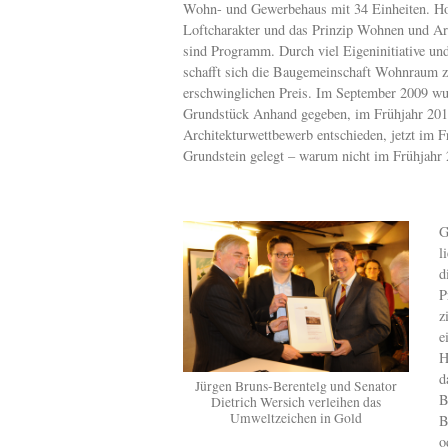
Wohn- und Gewerbehaus mit 34 Einheiten. H
Loftcharakter und das Prinzip Wohnen und Ar
sind Programm. Durch viel Eigeninitiative und
schafft sich die Baugemeinschaft Wohnraum z
erschwinglichen Preis. Im September 2009 wu
Grundstück Anhand gegeben, im Frühjahr 201
Architekturwettbewerb entschieden, jetzt im F
Grundstein gelegt – warum nicht im Frühjahr
G
l
d
P
z
e
H
d
Jürgen Bruns-Berentelg und Senator
B
Dietrich Wersich verleihen das
Umweltzeichen in Gold
B
o