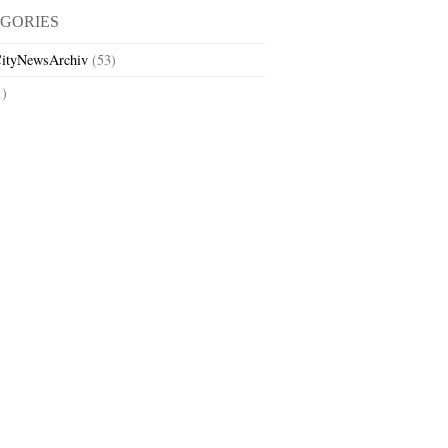
GORIES
ityNewsArchiv
(53)
1)