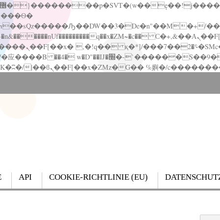
�����nUf���������q��x�ZM~�
c�� Ϲ�+,&��Ὰܢ��F[��(�1�*"��
��!� :�s"��
`������S��9�Dr�ji��EJ߅��gJ�应��
E
API
COOKIE-RICHTLINIE (EU)
DATENSCHUT
Search