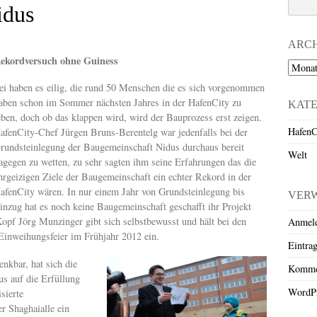
idus
ARC
ekordversuch ohne Guiness
Archiv
ei haben es eilig, die rund 50 Menschen die es sich vorgenommen
aben schon im Sommer nächsten Jahres in der HafenCity zu
KAT
eben, doch ob das klappen wird, wird der Bauprozess erst zeigen.
HafenC
afenCity-Chef Jürgen Bruns-Berentelg war jedenfalls bei der
rundsteinlegung der Baugemeinschaft Nidus durchaus bereit
Welt
agegen zu wetten, zu sehr sagten ihm seine Erfahrungen das die
hrgeizigen Ziele der Baugemeinschaft ein echter Rekord in der
afenCity wären. In nur einem Jahr von Grundsteinlegung bis
VER
inzug hat es noch keine Baugemeinschaft geschafft ihr Projekt
pf Jörg Munzinger gibt sich selbstbewusst und hält bei den
Anmel
Einweihungsfeier im Frühjahr 2012 ein.
Eintra
nkbar, hat sich die
Komme
s auf die Erfüllung
WordPr
sierte
er Shaghaialle ein