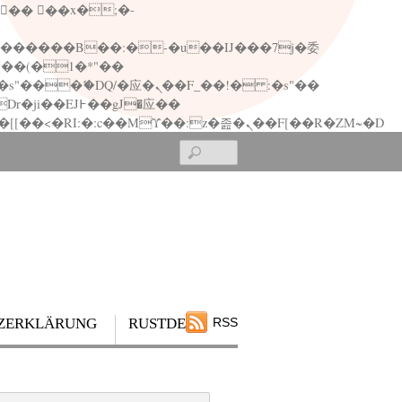
矁[��x�ZM~�n"��IB؃��!'����Тѕ��+��(m��IK�ʭ�/|��ϐܢ��F[��x�ZMz�G�� %嬩�/c��������[[��<�RI:�:c��MΎ��:z�졾�ܢ��F[��R�ZM~�D
Search
ZERKLÄRUNG
RUSTDESK
RSS