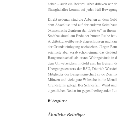
haben – auch ein Rekord. Aber drücken wir der
Shanghaiallee kommt auf jeden Fall Bewegung 
Direkt nebenan sind die Arbeiten an dem Gebä
dem Abschluss und auf der anderen Seite baut 
ökumenische Zentrum der „Brücke“ an ihrem 
Stadthaushotel am Ende der bunten Reihe hat 
Architekturwettbewerb abgeschlossen und ka
der Grundsteinlegung nachziehen. Jürgen Bru
zeichnete aber vorab schon einmal das Gebäud
Baugemeinschaft als erstes Wohngebäude in d
dem Umwetzeichen in Gold aus. Im Beisein d
Übergangssenators der BSU, Dietrich Wersich
Mitglieder der Baugemeinschaft zuvor Zeichnu
Münzen und viele gute Wünsche in die Metall
Grundsteins gelegt. Bei Schneefall, Wind un
eigentlichen Reden im gegenüberliegenden Lo
Bildergalerie
Ähnliche Beiträge: