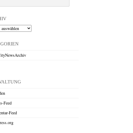
HIV
EGORIEN
ityNewsArchiv
WALTUNG
den
gs-Feed
ntar-Feed
ess.org