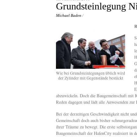
content
Grundsteinlegung N
Michael Baden
/
R
S
h
l
H
G
d
Wie bei Grundsteinlegungen üblich wird
e
der Zylinder mit Gegenstände bestückt
H
E
abzuwickeln. Doch die Baugemeinschaft mit Ko
Reden dagegen und lädt alle Anwesenden zur 
Bei der derzeitigen Geschwindigkeit nicht unde
Gemeinschaft doch auch bisher schnurgeradeau
ihrer Träume zu bewegt. Die erste selbstorgani
Baugemeinschaft der HafenCity realisiert in d