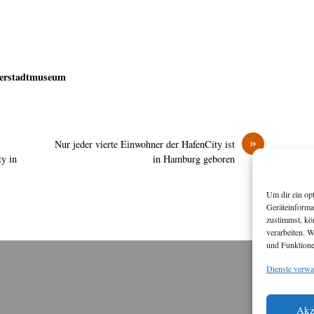
cherstadtmuseum
»
Nur jeder vierte Einwohner der HafenCity ist
y in
in Hamburg geboren
Um dir ein op
Geräteinforma
zustimmst, kö
verarbeiten. 
und Funktione
Dienste verwa
M
Diese
Akz