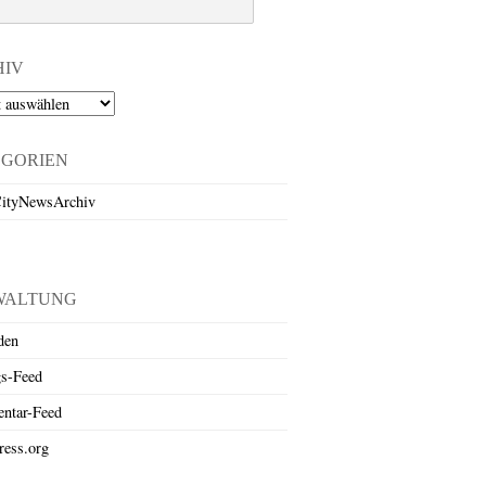
HIV
EGORIEN
ityNewsArchiv
WALTUNG
den
gs-Feed
ntar-Feed
ess.org