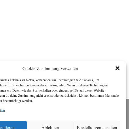
Cookie-Zustimmung verwalten
timales Erlebnis zu bieten, verwenden wir Technologien wie Cookies, um
tionen zu speichern und/oder darauf zuzugreifen. Wenn du diesen Technologien
nnen wir Daten wie das Surfverhalten oder eindeutige IDs auf dieser Website
Wenn du deine Zustimmung nicht erteilst oder zurückziehst, können bestimmte Merkmale
n beeinträchtigt werden.
lten
Impressum
ichael Baden, Schwensholz 4, 24376 Hasselberg
Disclaimer
 Webseite stellt Inhalte der ersten zehn Jahre der
eptieren
Ablehnen
Einstellungen ansehen