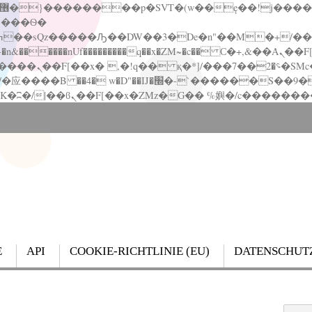
�����nUf���������q��x�ZM~�
c�� Ϲ�+,&��Ὰܢ��F[��(�1�*"��
��!� :�s"��
`������S��9�Dr�ji��EJ߅��gJ�应��
E
API
COOKIE-RICHTLINIE (EU)
DATENSCHUT
Search