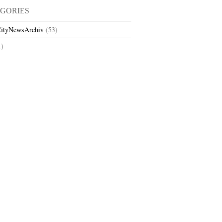
GORIES
ityNewsArchiv
(53)
1)