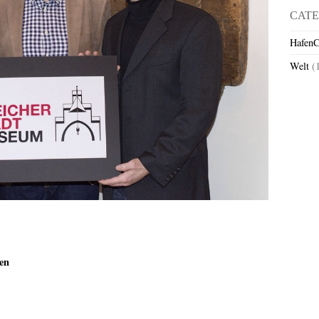
CATE
HafenC
Welt
(
en