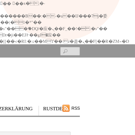
矁[��x�ZM~�n"��IB؃��!'����Тѕ��+��(m��IK�ʭ�/|��ϐܢ��F[��x�ZMz�G�� %嬩�/c��������[[��<�RI:�:c��MΎ��:z�졾�ܢ��F[��R�ZM~�D
Search
ZERKLÄRUNG
RUSTDESK
RSS