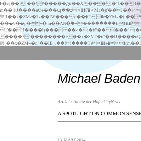
b�>j��)΄��!P�����ԫ��&���;�"k��B�޶�}��������p�SVT�(w��ę��!j������ ��x�;�-
m��@J����nQ+���պ��כ��7�Ma�jf��J��ͱ4j���Ѳ�
撆R��x�ZMz�7v��IW���/d��ٞ�Тז�c�ZM~�ji�� ߒ��sQz�����Ԡ��DW��3�De�n"��M�+/��������B��:�-�u��IJ���7j�委
���9��p�=�'m��AN�ޭ�=/��������B��:�-�n&�
ϒ��"J����ԧ�����<�;�b"�� ���"j�����ܢ��F[��x� ,�!q�� қ�*]/���؝�2��7�SMc�s"���ޭ�DQ/�应�ܢ��F_
����7`��������F��+�SVT�n"��IJ����nQ/�应����B ��4� w�D"��IJ�׭�-
Scroll
down
to
content
Michael Baden
Artikel / Archiv der HafenCityNews
A SPOTLIGHT ON COMMON SENS
Menu
Scroll
down
to
13. MÄRZ 2014