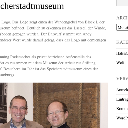
icherstadtmuseum
ARC
s Logo. Das Logo zeigt einen der Windengiebel von Block L der
Archiv
useum befindet. Deutlich zu erkennen ist das Lastseil der Winde,
herböden gezogen wurden. Der Entwurf stammt von Andy
nderer Wert wurde darauf gelegt, dass das Logo mit demjenigen
KAT
HafenC
ing Rademacher als privat betriebene Außenstelle des
Welt
hört es zusammen mit dem Museum der Arbeit zur Stiftung
 Besuchern im Jahr ist das Speicherstadtmuseum eines der
Hamburgs.
VER
Anmel
Eintra
Komme
WordPr