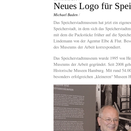
content
Neues Logo für Spe
Michael Baden
/
Das Speicherstadtmuseum hat jetzt ein eigene
Speicherstadt, in dem sich das Speicherstadtm
mit dem die Packstücke früher auf die Speic
Lindemann von der Agentur Elbe & Flut. Beso
des Museums der Arbeit korrespondiert.
Das Speicherstadtmuseum wurde 1995 von Henn
Museums der Arbeit gegründet. Seit 2008 ge
Historische Museen Hamburg. Mit rund 54.000
besonders erfolgreichen „kleineren“ Museen 