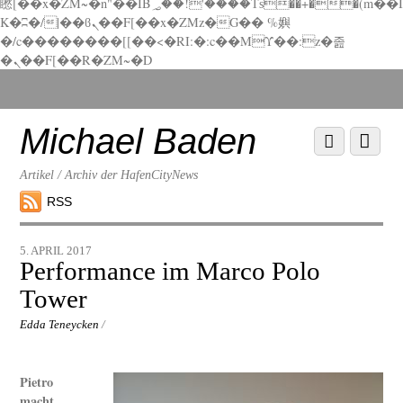
矁[��x�ZM~�n"��IB؃��!'����Тѕ��+��(m��I
K�ʭ�/|��ϐܢ��F[��x�ZMz�G�� %嬩
�/c��������[[��<�RI:�:c��MΎ��:z�졾
�ܢ��F[��R�ZM~�D
Scroll
down
to
Michael Baden
Scroll
Menu
content
down
to
Artikel / Archiv der HafenCityNews
content
RSS
5. APRIL 2017
Performance im Marco Polo
Tower
Edda Teneycken
/
Pietro
macht