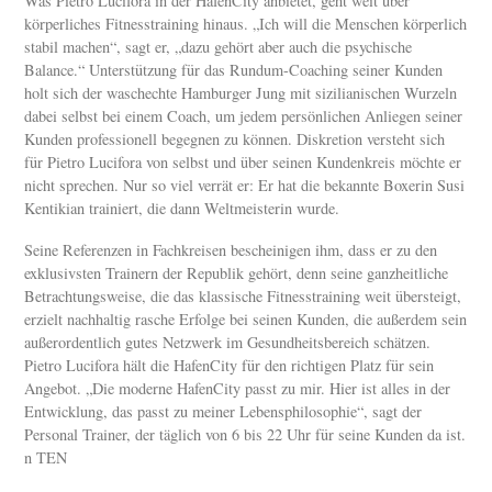
Was Pietro Lucifora in der HafenCity anbietet, geht weit über
körperliches Fitnesstraining hinaus. „Ich will die Menschen körperlich
stabil machen“, sagt er, „dazu gehört aber auch die psychische
Balance.“ Unterstützung für das Rundum-Coaching seiner Kunden
holt sich der waschechte Hamburger Jung mit sizilianischen Wurzeln
dabei selbst bei einem Coach, um jedem persönlichen Anliegen seiner
Kunden professionell begegnen zu können. Diskretion versteht sich
für Pietro Lucifora von selbst und über seinen Kundenkreis möchte er
nicht sprechen. Nur so viel verrät er: Er hat die bekannte Boxerin Susi
Kentikian trainiert, die dann Weltmeisterin wurde.
Seine Referenzen in Fachkreisen bescheinigen ihm, dass er zu den
exklusivsten Trainern der Republik gehört, denn seine ganzheitliche
Betrachtungsweise, die das klassische Fitnesstraining weit übersteigt,
erzielt nachhaltig rasche Erfolge bei seinen Kunden, die außerdem sein
außerordentlich gutes Netzwerk im Gesundheitsbereich schätzen.
Pietro Lucifora hält die HafenCity für den richtigen Platz für sein
Angebot. „Die moderne HafenCity passt zu mir. Hier ist alles in der
Entwicklung, das passt zu meiner Lebensphilosophie“, sagt der
Personal Trainer, der täglich von 6 bis 22 Uhr für seine Kunden da ist.
n TEN