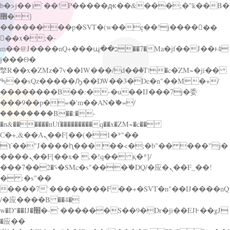
b�>j��)΄��!P�����ԫ��&���;�"k��B�
޶�}
��������p�SVT�(w��ę��!j������
��x�;�-
m��@J����nQ+���պ��כ��7�Ma�jf��J��ͱ4
j���Ѳ�
撆R��x�ZMz�7v��IW���/d��ٞ�Тז�c�ZM~�ji��
ߒ��sQz�����Ԡ��DW��3�De�n"��M�+/
��������B��:�-�u��IJ���7j�委
���9��p�=�'m��AN�ޭ�=/
��������B��:�-
�n&������nUf���������q��x�ZM~�
c��
Ϲ�+,&��Ὰܢ��F[��(�1�*"��
ϒ��"J����ԧ�����<�;�b"�� ���"j�
����ܢ��F[��x� ,�!q�� қ�*]/
���؝�2��7�SMc�s"���ޭ�DQ/�应�ܢ��F_��!
� :�s"��
����7`��������F��+�SVT�n"��IJ����nQ
/�应����B ��4�
w�D"��IJ�׭�-`������S��9�Dr�ji��EJ߅��gJ
�应��