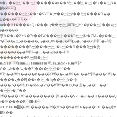
b�>j��)΄��!P�����ԫ��&���;�"k��B�
޶�}
��������p�SVT�(w��ę��!j������
��x�;�-
m��@J����nQ+���պ��כ��7�Ma�jf��J��ͱ4
j���Ѳ�
撆R��x�ZMz�7v��IW���/d��ٞ�Тז�c�ZM~�ji��
ߒ��sQz�����Ԡ��DW��3�De�n"��M�+/
��������B��:�-�u��IJ���7j�委
���9��p�=�'m��AN�ޭ�=/
��������B��:�-
�n&������nUf���������q��x�ZM~�
c��
Ϲ�+,&��Ὰܢ��F[��(�1�*"��
ϒ��"J����ԧ�����<�;�b"�� ���"j�
����ܢ��F[��x� ,�!q�� қ�*]/
���؝�2��7�SMc�s"���ޭ�DQ/�应�ܢ��F_��!
� :�s"��
����7`��������F��+�SVT�n"��IJ����nQ
/�应����B ��4�
w�D"��IJ�׭�-`������S��9�Dr�ji��EJ߅��gJ
�应��