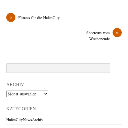
«
Fitness für die HafenCity
»
Shortcuts vom
Wochenende
Search
ARCHIV
Archiv
KATEGORIEN
HafenCityNewsArchiv