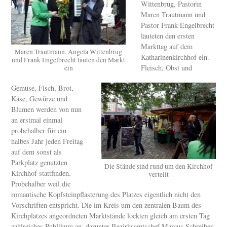
Wittenbrug, Pastorin
Maren Trautmann und
Pastor Frank Engelbrecht
läuteten den ersten
Markttag auf dem
Maren Trautmann, Angela Wittenbrug
Katharinenkirchhof ein.
und Frank Engelbrecht läuten den Markt
Fleisch, Obst und
ein
Gemüse, Fisch, Brot,
Käse, Gewürze und
Blumen werden von nun
an erstmal einmal
probehalber für ein
halbes Jahr jeden Freitag
auf dem sonst als
Parkplatz genutzten
Die Stände sind rund um den Kirchhof
Kirchhof stattfinden.
verteilt
Probehalber weil die
romantische Kopfsteinpflasterung des Platzes eigentlich nicht den
Vorschriften entspricht. Die im Kreis um den zentralen Baum des
Kirchplatzes angeordneten Marktstände lockten gleich am ersten Tag
zahlreiches Publikum an, darunter Bezirksamtschef Marcus Schreiber,