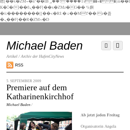
矁[��x�ZM~�n"��IB؃��!'����Тѕ��+��(m��I
K�ʭ�/|��ϐܢ��F[��x�ZMz�G�� %嬩
�/c��������[[��<�RI:�:c��MΎ��:z�졾
�ܢ��F[��R�ZM~�D
Scroll
down
to
Michael Baden
Scroll
Menu
content
down
to
Artikel / Archiv der HafenCityNews
content
RSS
5. SEPTEMBER 2009
Premiere auf dem
Katharinenkirchhof
Michael Baden
/
Ab jetzt jeden Freitag
Organisatorin Angela