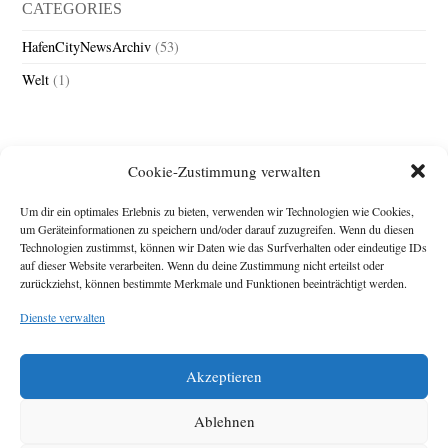
CATEGORIES
HafenCityNewsArchiv
(53)
Welt
(1)
Cookie-Zustimmung verwalten
Um dir ein optimales Erlebnis zu bieten, verwenden wir Technologien wie Cookies,
um Geräteinformationen zu speichern und/oder darauf zuzugreifen. Wenn du diesen
Technologien zustimmst, können wir Daten wie das Surfverhalten oder eindeutige IDs
Impressum
auf dieser Website verarbeiten. Wenn du deine Zustimmung nicht erteilst oder
Michael Baden,
zurückziehst, können bestimmte Merkmale und Funktionen beeinträchtigt werden.
Schwensholz 4,
Dienste verwalten
24376 Hasselberg
Disclaimer
Diese Webseite stellt
Akzeptieren
Inhalte der ersten
zehn Jahre der
HafenCity Zeitung
Ablehnen
zur Verfügung. Die