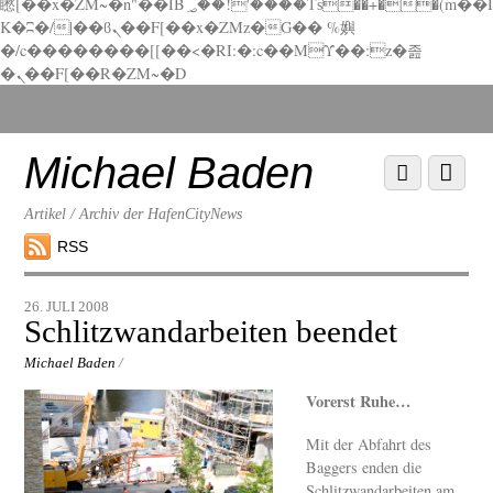
矁[��x�ZM~�n"��IB؃��!'����Тѕ��+��(m��I
K�ʭ�/|��ϐܢ��F[��x�ZMz�G�� %嬩
�/c��������[[��<�RI:�:c��MΎ��:z�졾
�ܢ��F[��R�ZM~�D
Scroll
down
to
Michael Baden
Scroll
Menu
content
down
to
Artikel / Archiv der HafenCityNews
content
RSS
26. JULI 2008
Schlitzwandarbeiten beendet
Michael Baden
/
Vorerst Ruhe…
Mit der Abfahrt des
Baggers enden die
Schlitzwandarbeiten am