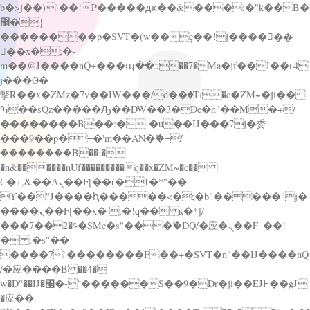
b�>j��)΄��!P�����ԫ��&���;�"k��B�
޶�}
��������p�SVT�(w��ę��!j������
��x�;�-
m��@J����nQ+���պ��כ��7�Ma�jf��J��ͱ4
j���Ѳ�
撆R��x�ZMz�7v��IW���/d��ٞ�Тז�c�ZM~�ji��
ߒ��sQz�����Ԡ��DW��3�De�n"��M�+/
��������B��:�-�u��IJ���7j�委
���9��p�=�'m��AN�ޭ�=/
��������B��:�-
�n&������nUf���������q��x�ZM~�
c��
Ϲ�+,&��Ὰܢ��F[��(�1�*"��
ϒ��"J����ԧ�����<�;�b"�� ���"j�
����ܢ��F[��x� ,�!q�� қ�*]/
���؝�2��7�SMc�s"���ޭ�DQ/�应�ܢ��F_��!
� :�s"��
����7`��������F��+�SVT�n"��IJ����nQ
/�应����B ��4�
w�D"��IJ�׭�-`������S��9�Dr�ji��EJ߅��gJ
�应��