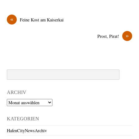
«
Feine Kost am Kaiserkai
»
Prost, Pirat!
Search
ARCHIV
Archiv
KATEGORIEN
HafenCityNewsArchiv