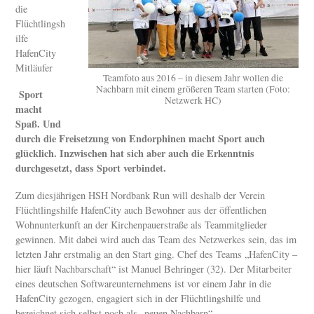
die
Flüchtlingsh
ilfe
HafenCity
Mitläufer
Teamfoto aus 2016 – in diesem Jahr wollen die
Nachbarn mit einem größeren Team starten (Foto:
Sport
Netzwerk HC)
macht
Spaß. Und
durch die Freisetzung von Endorphinen macht Sport auch
glücklich. Inzwischen hat sich aber auch die Erkenntnis
durchgesetzt, dass Sport verbindet.
Zum diesjährigen HSH Nordbank Run will deshalb der Verein
Flüchtlingshilfe HafenCity auch Bewohner aus der öffentlichen
Wohnunterkunft an der Kirchenpauerstraße als Teammitglieder
gewinnen. Mit dabei wird auch das Team des Netzwerkes sein, das im
letzten Jahr erstmalig an den Start ging. Chef des Teams „HafenCity –
hier läuft Nachbarschaft“ ist Manuel Behringer (32). Der Mitarbeiter
eines deutschen Softwareunternehmens ist vor einem Jahr in die
HafenCity gezogen, engagiert sich in der Flüchtlingshilfe und
bezeichnet sich selbst noch als „neuen Nachbarn“.