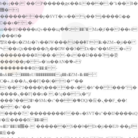
b�>j��)΄��!P�����ԫ��&���;�"k��B�
޶�}
��������p�SVT�(w��ę��!j������
��x�;�-
m��@J����nQ+���պ��כ��7�Ma�jf��J��ͱ4
j���Ѳ�
撆R��x�ZMz�7v��IW���/d��ٞ�Тז�c�ZM~�ji��
ߒ��sQz�����Ԡ��DW��3�De�n"��M�+/
��������B��:�-�u��IJ���7j�委
���9��p�=�'m��AN�ޭ�=/
��������B��:�-
�n&������nUf���������q��x�ZM~�
c��
Ϲ�+,&��Ὰܢ��F[��(�1�*"��
ϒ��"J����ԧ�����<�;�b"�� ���"j�
����ܢ��F[��x� ,�!q�� қ�*]/
���؝�2��7�SMc�s"���ޭ�DQ/�应�ܢ��F_��!
� :�s"��
����7`��������F��+�SVT�n"��IJ����nQ
/�应����B ��4�
w�D"��IJ�׭�-`������S��9�Dr�ji��EJ߅��gJ
�应��