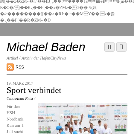
矁[��x�ZM~�n"��IB؃��!'����Тѕ��+��(m��I
K�ʭ�/|��ϐܢ��F[��x�ZMz�G�� %嬩
�/c��������[[��<�RI:�:c��MΎ��:z�졾
�ܢ��F[��R�ZM~�D
Scroll
down
to
Michael Baden
Scroll
Menu
content
down
to
Artikel / Archiv der HafenCityNews
content
RSS
19. MÄRZ 2017
Sport verbindet
Conceicao Feist
/
Für den
HSH
Nordbank
Run am 1.
Juli sucht