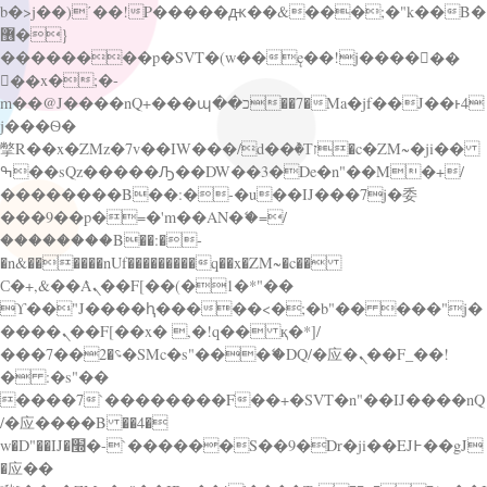
b�>j��)΄��!P�����ԫ��&���;�"k��B�
޶�}
��������p�SVT�(w��ę��!j������
��x�;�-
m��@J����nQ+���պ��כ��7�Ma�jf��J��ͱ4
j���Ѳ�
撆R��x�ZMz�7v��IW���/d��ٞ�Тז�c�ZM~�ji��
ߒ��sQz�����Ԡ��DW��3�De�n"��M�+/
��������B��:�-�u��IJ���7j�委
���9��p�=�'m��AN�ޭ�=/
��������B��:�-
�n&������nUf���������q��x�ZM~�
c��
Ϲ�+,&��Ὰܢ��F[��(�1�*"��
ϒ��"J����ԧ�����<�;�b"�� ���"j�
����ܢ��F[��x� ,�!q�� қ�*]/
���؝�2��7�SMc�s"���ޭ�DQ/�应�ܢ��F_��!
� :�s"��
����7`��������F��+�SVT�n"��IJ����nQ
/�应����B ��4�
w�D"��IJ�׭�-`������S��9�Dr�ji��EJ߅��gJ
�应��