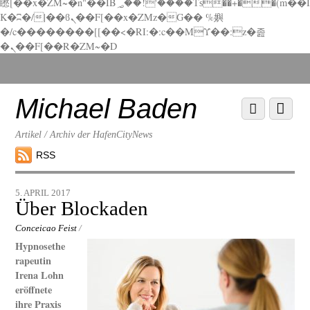
矁[��x�ZM~�n"��IB؃��!'����Тѕ��+��(m��I
K�ʭ�/|��ϐܢ��F[��x�ZMz�G�� %嬩
�/c��������[[��<�RI:�:c��MΎ��:z�졾
�ܢ��F[��R�ZM~�D
Scroll
down
to
Michael Baden
Scroll
Menu
content
down
to
Artikel / Archiv der HafenCityNews
content
RSS
5. APRIL 2017
Über Blockaden
Conceicao Feist
/
Hypnosethe
rapeutin
Irena Lohn
eröffnete
ihre Praxis