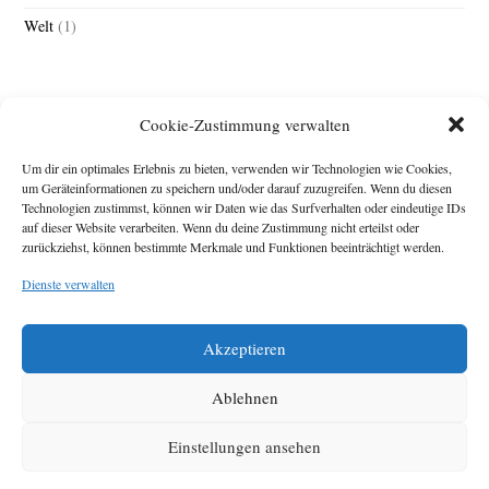
Welt
(1)
Cookie-Zustimmung verwalten
Um dir ein optimales Erlebnis zu bieten, verwenden wir Technologien wie Cookies,
um Geräteinformationen zu speichern und/oder darauf zuzugreifen. Wenn du diesen
Technologien zustimmst, können wir Daten wie das Surfverhalten oder eindeutige IDs
Impressum
auf dieser Website verarbeiten. Wenn du deine Zustimmung nicht erteilst oder
zurückziehst, können bestimmte Merkmale und Funktionen beeinträchtigt werden.
Michael Baden,
Schwensholz 4,
Dienste verwalten
24376 Hasselberg
Disclaimer
Diese Webseite stellt
Akzeptieren
Inhalte der ersten
zehn Jahre der
HafenCity Zeitung
Ablehnen
zur Verfügung. Die
aktuelle Version ist
Einstellungen ansehen
unter
Hafencity
Zeitung
zu finden