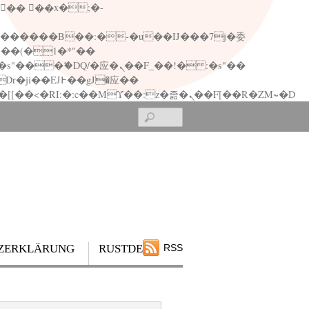
矁[��x�ZM~�n"��IB؃��!'����Тѕ��+��(m��IK�ʭ�/|��ϐܢ��F[��x�ZMz�G�� %嬩�/c��������[[��<�RI:�:c��MΎ��:z�졾�ܢ��F[��R�ZM~�D
Search
ZERKLÄRUNG
RUSTDESK
RSS