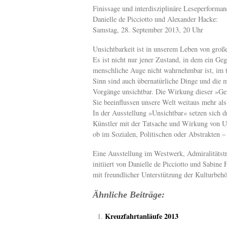
Finissage und interdisziplinäre Leseperforman
Danielle de Picciotto und Alexander Hacke:
Samstag, 28. September 2013, 20 Uhr
Unsichtbarkeit ist in unserem Leben von groß
Es ist nicht nur jener Zustand, in dem ein Ge
menschliche Auge nicht wahrnehmbar ist, im 
Sinn sind auch übernatürliche Dinge und die m
Vorgänge unsichtbar. Die Wirkung dieser »Geis
Sie beeinflussen unsere Welt weitaus mehr als
In der Ausstellung »Unsichtbar« setzen sich dr
Künstler mit der Tatsache und Wirkung von Un
ob im Sozialen, Politischen oder Abstrakten – 
Eine Ausstellung im Westwerk, Admiralitäts
initiiert von Danielle de Picciotto und Sabine 
mit freundlicher Unterstützung der Kulturbe
Ähnliche Beiträge:
Kreuzfahrtanläufe 2013