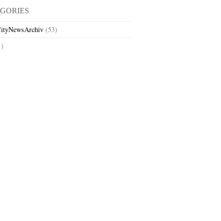
GORIES
ityNewsArchiv
(53)
1)