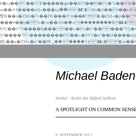
b�>j��)΄��!P�����ԫ��&���;�"k��B�޶�}��������p�SVT�(w��ę��!j������ ��x�;�-
m��@J����nQ+���պ��כ��7�Ma�jf��J��ͱ4j���Ѳ�
撆R��x�ZMz�7v��IW���/d��ٞ�Тז�c�ZM~�ji�� ߒ��sQz�����Ԡ��DW��3�De�n"��M�+/��������B��:�-�u��IJ���7j�委
���9��p�=�'m��AN�ޭ�=/��������B��:�-�n&�
ϒ��"J����ԧ�����<�;�b"�� ���"j�����ܢ��F[��x� ,�!q�� қ�*]/���؝�2��7�SMc�s"���ޭ�DQ/�应�ܢ��F_
����7`��������F��+�SVT�n"��IJ����nQ/�应����B ��4� w�D"��IJ�׭�-
Scroll
down
to
content
Michael Baden
Artikel / Archiv der HafenCityNews
A SPOTLIGHT ON COMMON SENS
Menu
Scroll
down
to
9. SEPTEMBER 2013