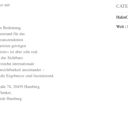
ce mit
CATE
HafenC
Welt
(
er Bedeutung.
genstand für das
transzendenten
eisten geistigen
ter« ist aber sehr real.
 das Sichtbare.
eizehn internationale
sichtbarkeit auseinander –
die Ergebnisse sind faszinierend.
traße 74, 20459 Hamburg,
Flunker,
hörde Hamburg