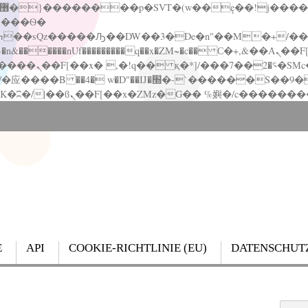
�����nUf���������q��x�ZM~�
c�� Ϲ�+,&��Ὰܢ��F[��(�1�*"��
��!� :�s"��
`������S��9�Dr�ji��EJ߅��gJ�应��
E
API
COOKIE-RICHTLINIE (EU)
DATENSCHUT
Search