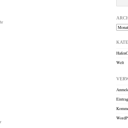
ARC
hr
Archiv
KAT
HafenC
Welt
VER
Anmel
Eintra
Komme
WordPr
r