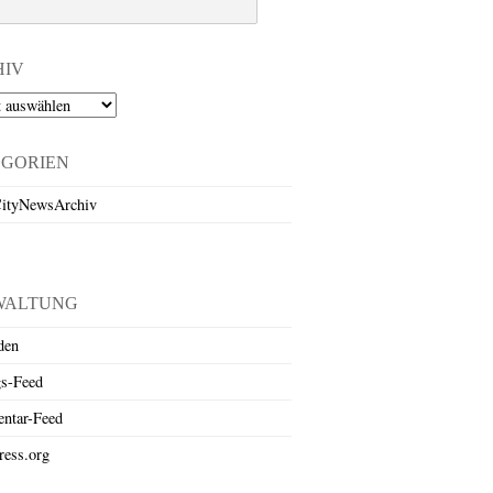
HIV
EGORIEN
ityNewsArchiv
WALTUNG
den
gs-Feed
ntar-Feed
ess.org