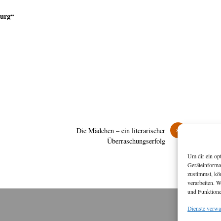
burg“
»
Die Mädchen – ein literarischer
Überraschungserfolg
Um dir ein op
Geräteinforma
zustimmst, kö
verarbeiten. 
und Funktione
Dienste verwa
M