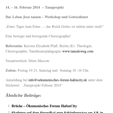
14. – 16. Februar 2014 – Tanzprojekt
Das Leben Jesu tanzen – Workshop und Gottesdienst
„Eines Tages kam Einer…- das Reich Gottes ist mitten unter euch!“
Eine bewegte und bewegende Choreographie!
Referentin:
Kersten Elisabeth Pfaff, Berlin (Ev. Theologin,
Choreographin, Tanztheaterpädagogin)
www.tanzalsweg.com
Verantwortlich: Dörte Massow
Zeiten:
Freitag 19-21, Samstag und Sonntag 10 -16 Uhr,
Anmeldung bei
info@oekumenisches-forum-
hafencity.de
unter dem
Stichwort: „Tanzprojekt Februar 2014“
Ähnliche Beiträge:
Brücke – Ökumenisches Forum HafenCity
Skulptur auf dem Strandkai zum Schöpfungstag am 4.9. in