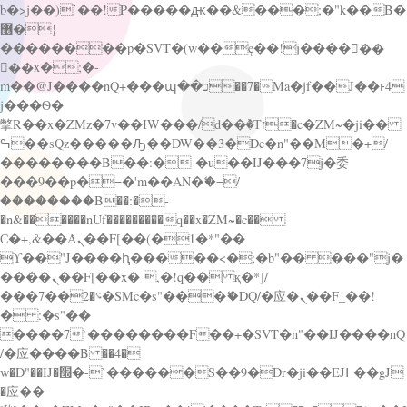
b�>j��)΄��!P�����ԫ��&���;�"k��B�
޶�}
��������p�SVT�(w��ę��!j������
��x�;�-
m��@J����nQ+���պ��כ��7�Ma�jf��J��ͱ4
j���Ѳ�
撆R��x�ZMz�7v��IW���/d��ٞ�Тז�c�ZM~�ji��
ߒ��sQz�����Ԡ��DW��3�De�n"��M�+/
��������B��:�-�u��IJ���7j�委
���9��p�=�'m��AN�ޭ�=/
��������B��:�-
�n&������nUf���������q��x�ZM~�
c��
Ϲ�+,&��Ὰܢ��F[��(�1�*"��
ϒ��"J����ԧ�����<�;�b"�� ���"j�
����ܢ��F[��x� ,�!q�� қ�*]/
���؝�2��7�SMc�s"���ޭ�DQ/�应�ܢ��F_��!
� :�s"��
����7`��������F��+�SVT�n"��IJ����nQ
/�应����B ��4�
w�D"��IJ�׭�-`������S��9�Dr�ji��EJ߅��gJ
�应��