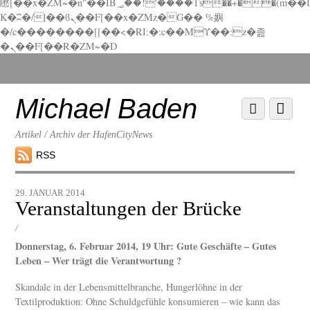
矁[��x�ZM~�n"��IB؃��!'����Тѕ��+��(m��I
K�ʭ�/|��ϐܢ��F[��x�ZMz�G�� %嬩
�/c��������[[��<�RI:�:c��MΎ��:z�졾
�ܢ��F[��R�ZM~�D
Scroll
down
to
Michael Baden
Scroll
Menu
content
down
to
Artikel / Archiv der HafenCityNews
content
RSS
29. JANUAR 2014
Veranstaltungen der Brücke
/
Donnerstag, 6. Februar 2014, 19 Uhr: Gute Geschäfte – Gutes
Leben – Wer trägt die Verantwortung ?
Skandale in der Lebensmittelbranche, Hungerlöhne in der
Textilproduktion: Ohne Schuldgefühle konsumieren – wie kann das