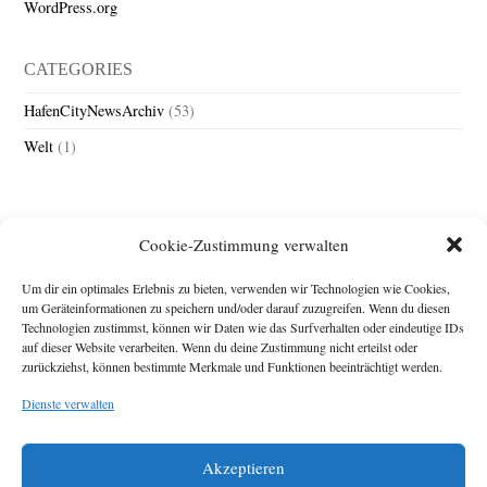
WordPress.org
CATEGORIES
HafenCityNewsArchiv
(53)
Welt
(1)
Cookie-Zustimmung verwalten
Um dir ein optimales Erlebnis zu bieten, verwenden wir Technologien wie Cookies,
um Geräteinformationen zu speichern und/oder darauf zuzugreifen. Wenn du diesen
Technologien zustimmst, können wir Daten wie das Surfverhalten oder eindeutige IDs
Impressum
auf dieser Website verarbeiten. Wenn du deine Zustimmung nicht erteilst oder
zurückziehst, können bestimmte Merkmale und Funktionen beeinträchtigt werden.
Michael Baden,
Schwensholz 4,
Dienste verwalten
24376 Hasselberg
Disclaimer
Diese Webseite stellt
Akzeptieren
Inhalte der ersten