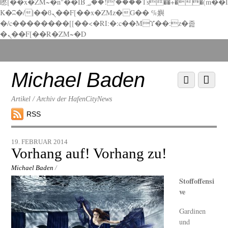
矁[��x�ZM~�n"��IB؃��!'����Тѕ��+��(m��I
K�ʭ�/|��ϐܢ��F[��x�ZMz�G�� %嬩
�/c��������[[��<�RI:�:c��MΎ��:z�졾
�ܢ��F[��R�ZM~�D
Scroll
down
to
Michael Baden
Scroll
Menu
content
down
to
Artikel / Archiv der HafenCityNews
content
RSS
19. FEBRUAR 2014
Vorhang auf! Vorhang zu!
Michael Baden
/
Stoffoffensi
ve
Gardinen
und