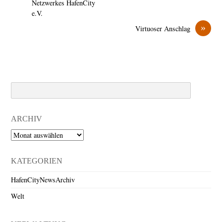
Netzwerkes HafenCity
e.V.
»
Virtuoser Anschlag
Search
ARCHIV
Archiv
KATEGORIEN
HafenCityNewsArchiv
Welt