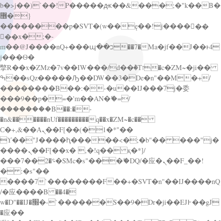
b�>j��)΄��!P�����ԫ��&���;�"k��B�
޶�}
��������p�SVT�(w��ę��!j������
��x�;�-
m��@J����nQ+���պ��כ��7�Ma�jf��J��ͱ4
j���Ѳ�
撆R��x�ZMz�7v��IW���/d��ٞ�Тז�c�ZM~�ji��
ߒ��sQz�����Ԡ��DW��3�De�n"��M�+/
��������B��:�-�u��IJ���7j�委
���9��p�=�'m��AN�ޭ�=/
��������B��:�-
�n&������nUf���������q��x�ZM~�
c��
Ϲ�+,&��Ὰܢ��F[��(�1�*"��
ϒ��"J����ԧ�����<�;�b"�� ���"j�
����ܢ��F[��x� ,�!q�� қ�*]/
���؝�2��7�SMc�s"���ޭ�DQ/�应�ܢ��F_��!
� :�s"��
����7`��������F��+�SVT�n"��IJ����nQ
/�应����B ��4�
w�D"��IJ�׭�-`������S��9�Dr�ji��EJ߅��gJ
�应��