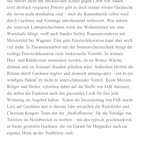
das betrifft nicht nur zusätzlichen Schutz gegen Lärm von Außen –
trotz dreifach verglaster Fenster gibt es doch immer wieder Geräusche
die davon nicht abzuhalten sind – auch die Raumakustik selbst wird
durch Gardinen und Vorhänge entscheidend verbessert. Was nützen
die teuersten Lautsprecherboxen wenn das Wohnzimmer wie eine
Wartehalle klingt, weiß auch Sandra Stelter, Raumausstatterin mit
Meistertitel bei Wagener. Eine gute Fensterdekoration kann aber noch
viel mehr. In Zusammenarbeit mit der Sonnenschutztechnik bringt die
richtige Fensterdekoration viele funktionelle Vorteile. So können
Heiz- und Kühlkosten vermindert werden, da im Winter Wärme
drinnen und im Sommer draußen gehalten wird. Außerdem bleiben die
Räume durch Gardinen zugfrei und dennoch atmungsaktiv – ein in der
windigen HafenCity nicht zu unterschätzender Vorteil. Beide Meister,
Krüger und Stelter, schwören dabei auf die Stoffe von JAB Anstoetz,
die neben der Funktion auch den passenden Look für fast jede
Wohnung im Angebot haben. Schon die Inszenierung von JAB macht
Lust auf Gardinen und in diesem Jahr versuchen die Bielefelder und
Christian Krügers Team mit der „Stoffoffensive“ für die Vorzüge von
Textilien im Heimbereich zu werben – mit den typisch geschmackvoll
in Szene gesetzten Gardinen, die ein Garant für Hingucker auch im
eigenen Heim an der Stadtküste sind.