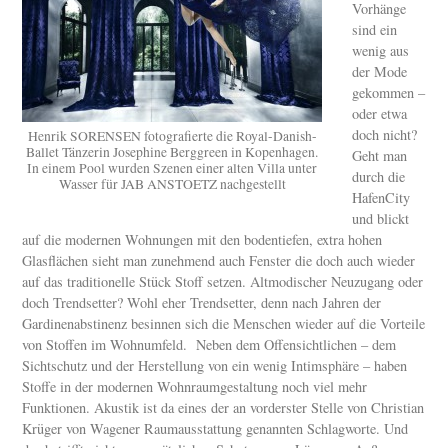
Vorhänge
sind ein
wenig aus
der Mode
gekommen –
oder etwa
doch nicht?
Henrik SORENSEN fotografierte die Royal-Danish-
Ballet Tänzerin Josephine Berggreen in Kopenhagen.
Geht man
In einem Pool wurden Szenen einer alten Villa unter
durch die
Wasser für JAB ANSTOETZ nachgestellt
HafenCity
und blickt
auf die modernen Wohnungen mit den bodentiefen, extra hohen
Glasflächen sieht man zunehmend auch Fenster die doch auch wieder
auf das traditionelle Stück Stoff setzen. Altmodischer Neuzugang oder
doch Trendsetter? Wohl eher Trendsetter, denn nach Jahren der
Gardinenabstinenz besinnen sich die Menschen wieder auf die Vorteile
von Stoffen im Wohnumfeld. Neben dem Offensichtlichen – dem
Sichtschutz und der Herstellung von ein wenig Intimsphäre – haben
Stoffe in der modernen Wohnraumgestaltung noch viel mehr
Funktionen. Akustik ist da eines der an vorderster Stelle von Christian
Krüger von Wagener Raumausstattung genannten Schlagworte. Und