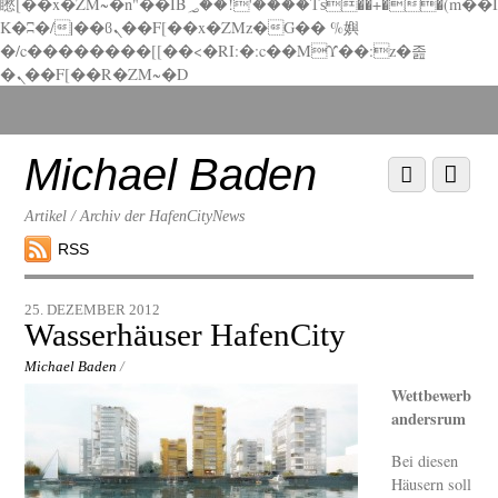
矁[��x�ZM~�n"��IB؃��!'����Тѕ��+��(m��I
K�ʭ�/|��ϐܢ��F[��x�ZMz�G�� %嬩
�/c��������[[��<�RI:�:c��MΎ��:z�졾
�ܢ��F[��R�ZM~�D
Scroll
down
to
Michael Baden
Scroll
Menu
content
down
to
Artikel / Archiv der HafenCityNews
content
RSS
25. DEZEMBER 2012
Wasserhäuser HafenCity
Michael Baden
/
Wettbewerb
andersrum
Bei diesen
Häusern soll