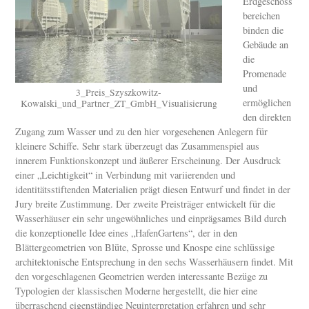
Erdgeschoss
bereichen
binden die
Gebäude an
die
Promenade
und
3_Preis_Szyszkowitz-
ermöglichen
Kowalski_und_Partner_ZT_GmbH_Visualisierung
den direkten
Zugang zum Wasser und zu den hier vorgesehenen Anlegern für
kleinere Schiffe. Sehr stark überzeugt das Zusammenspiel aus
innerem Funktionskonzept und äußerer Erscheinung. Der Ausdruck
einer „Leichtigkeit“ in Verbindung mit variierenden und
identitätsstiftenden Materialien prägt diesen Entwurf und findet in der
Jury breite Zustimmung. Der zweite Preisträger entwickelt für die
Wasserhäuser ein sehr ungewöhnliches und einprägsames Bild durch
die konzeptionelle Idee eines „HafenGartens“, der in den
Blättergeometrien von Blüte, Sprosse und Knospe eine schlüssige
architektonische Entsprechung in den sechs Wasserhäusern findet. Mit
den vorgeschlagenen Geometrien werden interessante Bezüge zu
Typologien der klassischen Moderne hergestellt, die hier eine
überraschend eigenständige Neuinterpretation erfahren und sehr