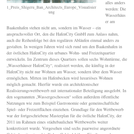
alles anders
1_Preis_Shigeru_Ban_Architects_Europe_Visualisier
werden: Die
ung
Wasserhäus
er am
Baakenhafen stehen nicht am, sondern im Wasser – ein
anspruchsvoller Ort, den die HafenCity GmbH zum Anlass nahm,
auch die Reihenfolge bei den regulären Abläufen einmal anders zu
gestalten. In wenigen Jahren wird sich rund um den Baakenhafen in
der östlichen HafenCity ein urbanes Wohn- und Freizeitquartier
entwickeln. Im Zentrum dieses Quartiers sollen sechs Wohntürme, die
„Wasserhäuser HafenCity“, realisiert werden, die künftig in der
HafenCity nicht nur Wohnen am Wasser, sondern über dem Wasser
ermöglichen. Mitten im Hafenbecken wird luxuriöses Wohnen
möglich gemacht. Hierfür wurde ein architektonischer
Realisierungswettbewerb mit internationaler Beteiligung ausgelobt. In
den sogenannten „Wassergeschossen“ sollen außerdem öffentliche
Nutzungen wie zum Beispiel Gastronomie oder gemeinschaftliche
Spiel- oder Freizeitflächen einziehen. Grundlage für den Wettbewerb
war der fortgeschriebene Masterplan für die östliche HafenCity, der
2011 im Rahmen eines städtebaulichen Wettbewerbs weiter
konkretisiert wurde. Vorgesehen sind sechs paarweise angeordnete