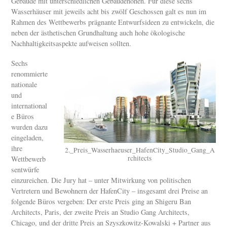
Gebäude mit unterschiedlichen Gebäudehöhen. Für diese sechs
Wasserhäuser mit jeweils acht bis zwölf Geschossen galt es nun im
Rahmen des Wettbewerbs prägnante Entwurfsideen zu entwickeln, die
neben der ästhetischen Grundhaltung auch hohe ökologische
Nachhaltigkeitsaspekte aufweisen sollten.
Sechs
renommierte
nationale
und
international
e Büros
wurden dazu
eingeladen,
ihre
2._Preis_Wasserhaeuser_HafenCity_Studio_Gang_A
rchitects
Wettbewerb
sentwürfe
einzureichen. Die Jury hat – unter Mitwirkung von politischen
Vertretern und Bewohnern der HafenCity – insgesamt drei Preise an
folgende Büros vergeben: Der erste Preis ging an Shigeru Ban
Architects, Paris, der zweite Preis an Studio Gang Architects,
Chicago, und der dritte Preis an Szyszkowitz-Kowalski + Partner aus