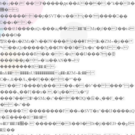
b�>j��)΄��!P�����ԫ��&���;�"k��B�
޶�}
��������p�SVT�(w��ę��!j������
��x�;�-
m��@J����nQ+���պ��כ��7�Ma�jf��J��ͱ4
j���Ѳ�
撆R��x�ZMz�7v��IW���/d��ٞ�Тז�c�ZM~�ji��
ߒ��sQz�����Ԡ��DW��3�De�n"��M�+/
��������B��:�-�u��IJ���7j�委
���9��p�=�'m��AN�ޭ�=/
��������B��:�-
�n&������nUf���������q��x�ZM~�
c��
Ϲ�+,&��Ὰܢ��F[��(�1�*"��
ϒ��"J����ԧ�����<�;�b"�� ���"j�
����ܢ��F[��x� ,�!q�� қ�*]/
���؝�2��7�SMc�s"���ޭ�DQ/�应�ܢ��F_��!
� :�s"��
����7`��������F��+�SVT�n"��IJ����nQ
/�应����B ��4�
w�D"��IJ�׭�-`������S��9�Dr�ji��EJ߅��gJ
�应��