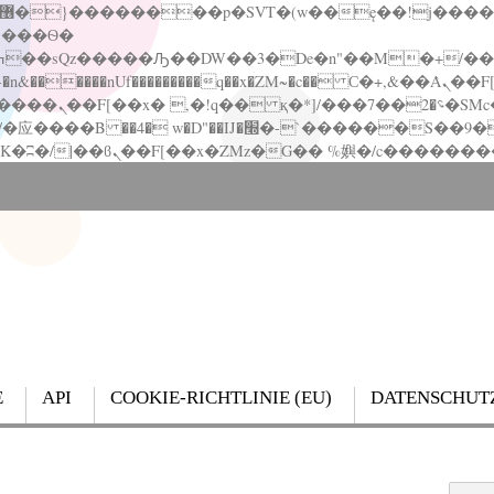
�����nUf���������q��x�ZM~�
c�� Ϲ�+,&��Ὰܢ��F[��(�1�*"��
��!� :�s"��
`������S��9�Dr�ji��EJ߅��gJ�应��
E
API
COOKIE-RICHTLINIE (EU)
DATENSCHUT
Search