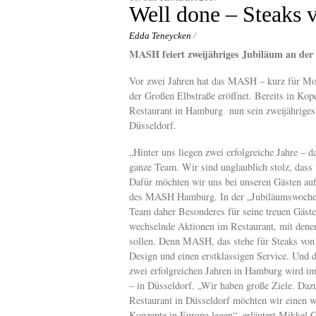
content
Well done – Steaks 
Edda Teneycken
/
MASH feiert zweijähriges Jubiläum an der
Vor zwei Jahren hat das MASH – kurz für Mod
der Großen Elbstraße eröffnet. Bereits in Kop
Restaurant in Hamburg nun sein zweijährige
Düsseldorf.
„Hinter uns liegen zwei erfolgreiche Jahre – da
ganze Team. Wir sind unglaublich stolz, dass
Dafür möchten wir uns bei unseren Gästen au
des MASH Hamburg. In der „Jubiläumswoche
Team daher Besonderes für seine treuen Gäste
wechselnde Aktionen im Restaurant, mit dene
sollen. Denn MASH, das stehe für Steaks von 
Design und einen erstklassigen Service. Und
zwei erfolgreichen Jahren in Hamburg wird im
– in Düsseldorf. „Wir haben große Ziele. Daz
Restaurant in Düsseldorf möchten wir einen w
Konzepte in Europa legen“, erläutert Mikke