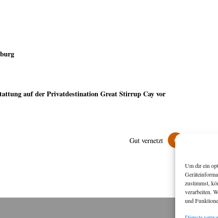
mburg
tattung auf der Privatdestination Great Stirrup Cay vor
»
Gut vernetzt
Um dir ein op
Geräteinforma
zustimmst, kö
verarbeiten. 
und Funktione
Dienste verwa