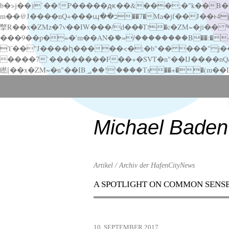
b�>j��)΄��!P�����ԫ��&���;�"k��B�޶�}��������p�SVT�(w��ę��!j������ ��x�;�-
m��@J����nQ+���պ��כ��7�Ma�jf��J��ͱ4j���Ѳ�
撆R��x�ZMz�7v��IW���/d��ٞ�Тז�c�ZM~�ji�� ߒ��sQz�����Ԡ��DW��3�De�n"��M�+/��������B��:�-�u��IJ���7j�委
���9��p�=�'m��AN�ޭ�=/��������B��:�-�n&�
ϒ��"J����ԧ�����<�;�b"�� ���"j�����ܢ��F[��x� ,�!q�� қ�*]/���؝�2��7�SMc�s"���ޭ�DQ/�应�ܢ��F_
����7`��������F��+�SVT�n"��IJ����nQ/�应����B ��4� w�D"��IJ�׭�-
Scroll
down
to
content
Michael Baden
Artikel / Archiv der HafenCityNews
A SPOTLIGHT ON COMMON SENS
Menu
Scroll
down
to
10. SEPTEMBER 2017