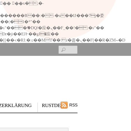
矁[��x�ZM~�n"��IB؃��!'����Тѕ��+��(m��IK�ʭ�/|��ϐܢ��F[��x�ZMz�G�� %嬩�/c��������[[��<�RI:�:c��MΎ��:z�졾�ܢ��F[��R�ZM~�D
Search
ZERKLÄRUNG
RUSTDESK
RSS