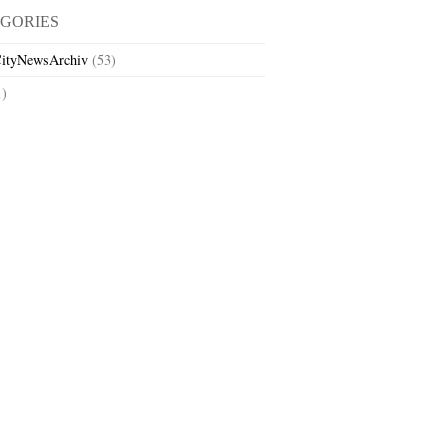
GORIES
ityNewsArchiv
(53)
1)