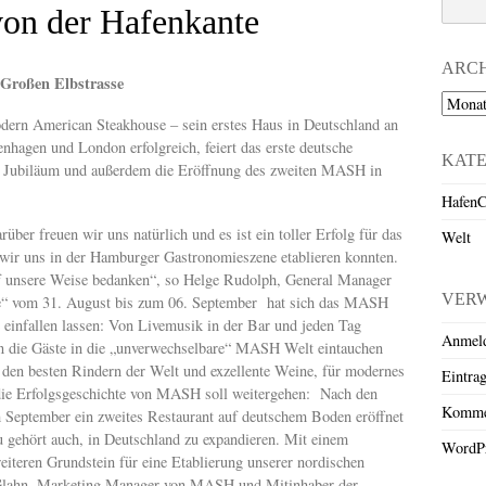
von der Hafenkante
ARC
 Großen Elbstrasse
Archiv
ern American Steakhouse – sein erstes Haus in Deutschland an
enhagen und London erfolgreich, feiert das erste deutsche
KAT
s Jubiläum und außerdem die Eröffnung des zweiten MASH in
HafenC
rüber freuen wir uns natürlich und es ist ein toller Erfolg für das
Welt
 wir uns in der Hamburger Gastronomieszene etablieren konnten.
f unsere Weise bedanken“, so Helge Rudolph, General Manager
VER
“ vom 31. August bis zum 06. September hat sich das MASH
 einfallen lassen: Von Livemusik in der Bar und jeden Tag
Anmel
n die Gäste in die „unverwechselbare“ MASH Welt eintauchen
den besten Rindern der Welt und exzellente Weine, für modernes
Eintra
 die Erfolgsgeschichte von MASH soll weitergehen: Nach den
Komme
 September ein zweites Restaurant auf deutschem Boden eröffnet
u gehört auch, in Deutschland zu expandieren. Mit einem
WordPr
eiteren Grundstein für eine Etablierung unserer nordischen
l Glahn, Marketing Manager von MASH und Mitinhaber der