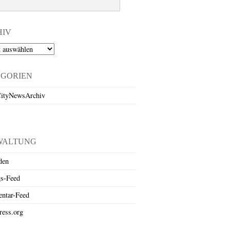
HIV
EGORIEN
ityNewsArchiv
WALTUNG
den
gs-Feed
ntar-Feed
ess.org