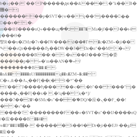
b�>j��)΄��!P�����ԫ��&���;�"k��B�
޶�}
��������p�SVT�(w��ę��!j������
��x�;�-
m��@J����nQ+���պ��כ��7�Ma�jf��J��ͱ4
j���Ѳ�
撆R��x�ZMz�7v��IW���/d��ٞ�Тז�c�ZM~�ji��
ߒ��sQz�����Ԡ��DW��3�De�n"��M�+/
��������B��:�-�u��IJ���7j�委
���9��p�=�'m��AN�ޭ�=/
��������B��:�-
�n&������nUf���������q��x�ZM~�
c��
Ϲ�+,&��Ὰܢ��F[��(�1�*"��
ϒ��"J����ԧ�����<�;�b"�� ���"j�
����ܢ��F[��x� ,�!q�� қ�*]/
���؝�2��7�SMc�s"���ޭ�DQ/�应�ܢ��F_��!
� :�s"��
����7`��������F��+�SVT�n"��IJ����nQ
/�应����B ��4�
w�D"��IJ�׭�-`������S��9�Dr�ji��EJ߅��gJ
�应��