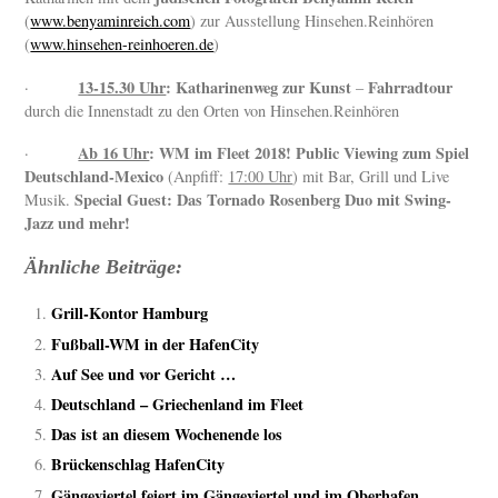
(
www.benyaminreich.com
) zur Ausstellung Hinsehen.Reinhören
(
www.hinsehen-reinhoeren.de
)
13-15.30 Uhr
:
Katharinenweg zur Kunst
Fahrradtour
·
–
durch die Innenstadt zu den Orten von Hinsehen.Reinhören
Ab 16 Uhr
:
WM im Fleet 2018!
Public Viewing zum Spiel
·
Deutschland-Mexico
(Anpfiff:
17:00 Uhr
) mit Bar, Grill und Live
Special Guest:
Das Tornado Rosenberg Duo mit Swing-
Musik.
Jazz und mehr!
Ähnliche Beiträge:
Grill-Kontor Hamburg
Fußball-WM in der HafenCity
Auf See und vor Gericht …
Deutschland – Griechenland im Fleet
Das ist an diesem Wochenende los
Brückenschlag HafenCity
Gängeviertel feiert im Gängeviertel und im Oberhafen