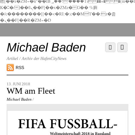
矁[��x�ZM~�n"��IB؃��!'����Тѕ��+��(m��I
K�ʭ�/|��ϐܢ��F[��x�ZMz�G�� %嬩
�/c��������[[��<�RI:�:c��MΎ��:z�졾
�ܢ��F[��R�ZM~�D
Scroll
down
to
Michael Baden
Scroll
Menu
content
down
to
Artikel / Archiv der HafenCityNews
content
RSS
13. JUNI 2018
WM am Fleet
Michael Baden
/