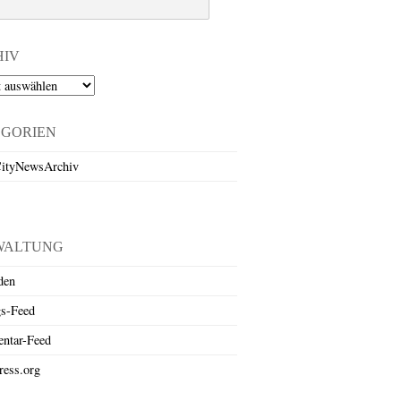
HIV
EGORIEN
ityNewsArchiv
WALTUNG
den
gs-Feed
ntar-Feed
ess.org