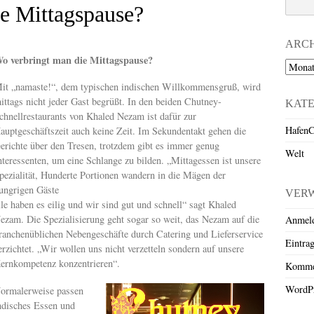
e Mittagspause?
ARC
o verbringt man die Mittagspause?
Archiv
it „namaste!“, dem typischen indischen Willkommensgruß, wird
ittags nicht jeder Gast begrüßt. In den beiden Chutney-
KAT
chnellrestaurants von Khaled Nezam ist dafür zur
HafenC
auptgeschäftszeit auch keine Zeit. Im Sekundentakt gehen die
erichte über den Tresen, trotzdem gibt es immer genug
Welt
nteressenten, um eine Schlange zu bilden. „Mittagessen ist unsere
pezialität, Hunderte Portionen wandern in die Mägen der
ungrigen Gäste
VER
lle haben es eilig und wir sind gut und schnell“ sagt Khaled
ezam. Die Spezialisierung geht sogar so weit, das Nezam auf die
Anmel
ranchenüblichen Nebengeschäfte durch Catering und Lieferservice
Eintra
erzichtet. „Wir wollen uns nicht verzetteln sondern auf unsere
ernkompetenz konzentrieren“.
Komme
WordPr
ormalerweise passen
ndisches Essen und