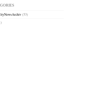
GORIES
ityNewsArchiv
(53)
1)