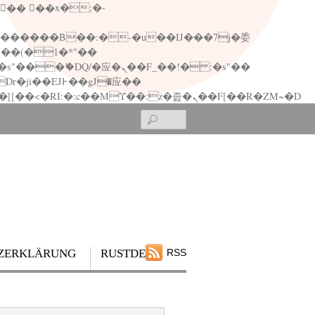
矁[��x�ZM~�n"��IB؃��!'����Тѕ��+��(m��IK�ʭ�/|��ϐܢ��F[��x�ZMz�G�� %嬩�/c��������[[��<�RI:�:c��MΎ��:z�졾�ܢ��F[��R�ZM~�D
Search
ZERKLÄRUNG
RUSTDESK
RSS