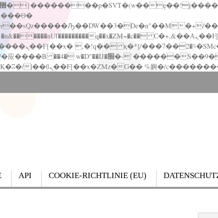
�����nUf���������q��x�ZM~�
c�� Ϲ�+,&��Ὰܢ��F[��(�1�*"��
��!� :�s"��
`������S��9�Dr�ji��EJ߅��gJ�应��
E
API
COOKIE-RICHTLINIE (EU)
DATENSCHUT
Search