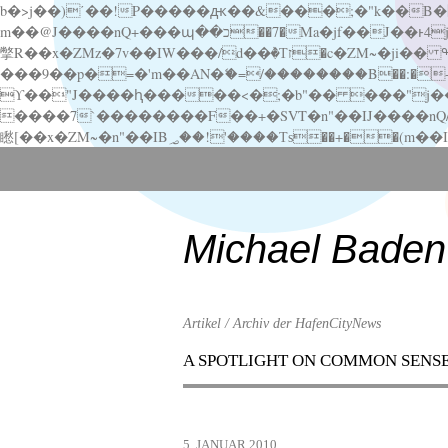
b�>j��)΄��!P�����ԫ��&���;�"k��B�޶�}��������p�SVT�(w��ę��!j������ ��x�;�-
m��@J����nQ+���պ��כ��7�Ma�jf��J��ͱ4j���Ѳ�
撆R��x�ZMz�7v��IW���/d��ٞ�Тז�c�ZM~�ji�� ߒ��sQz�����Ԡ��DW��3�De�n"��M�+/��������B��:�-�u��IJ���7j�委
���9��p�=�'m��AN�ޭ�=/��������B��:�-�n&�
ϒ��"J����ԧ�����<�;�b"�� ���"j�����ܢ��F[��x� ,�!q�� қ�*]/���؝�2��7�SMc�s"���ޭ�DQ/�应�ܢ��F_
����7`��������F��+�SVT�n"��IJ����nQ/�应����B ��4� w�D"��IJ�׭�-
Scroll
down
to
content
Michael Baden
Artikel / Archiv der HafenCityNews
A SPOTLIGHT ON COMMON SENS
Menu
Scroll
down
to
5. JANUAR 2010