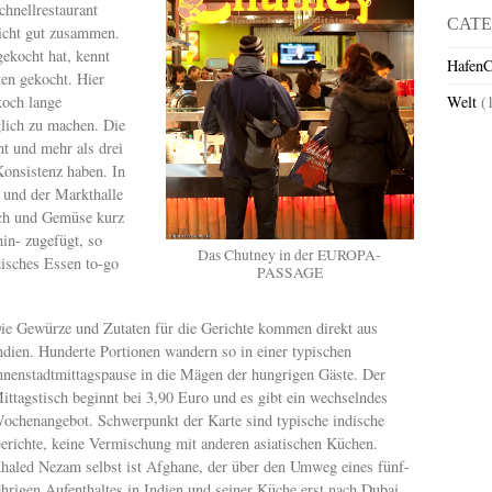
chnellrestaurant
CATE
icht gut zusammen.
ekocht hat, kennt
HafenC
en gekocht. Hier
koch lange
Welt
(
glich zu machen. Die
t und mehr als drei
Konsistenz haben. In
 und der Markthalle
sch und Gemüse kurz
in- zugefügt, so
Das Chutney in der EUROPA-
disches Essen to-go
PASSAGE
ie Gewürze und Zutaten für die Gerichte kommen direkt aus
ndien. Hunderte Portionen wandern so in einer typischen
nnenstadtmittagspause in die Mägen der hungrigen Gäste. Der
ittagstisch beginnt bei 3,90 Euro und es gibt ein wechselndes
ochenangebot. Schwerpunkt der Karte sind typische indische
erichte, keine Vermischung mit anderen asiatischen Küchen.
haled Nezam selbst ist Afghane, der über den Umweg eines fünf-
ährigen Aufenthaltes in Indien und seiner Küche erst nach Dubai