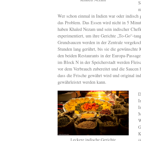
S
n
Wer schon einmal in Indien war oder indisch g
das Problem. Das Essen wird nicht in 5 Minut
haben Khaled Nezam und sein indischer Chef
experimentiert, um ihre Gerichte „To-Go“-tau
Grundsaucen werden in der Zentrale vorgekoch
Stunden lang gerührt, bis sie die gewünschte 
den beiden Restaurants in der Europa-Passage
im Block N in der Speicherstadt werden Flei
vor dem Verbrauch zubereitet und die Saucen h
dass die Frische gewährt wird und original in
gewährleistet werden kann.
D
I
I
M
W
G
K
Leckere indische Gerichte
j