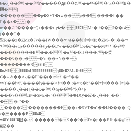
b�>j��)΄��!P�����ԫ��&���;�"k��B�
޶�}
��������p�SVT�(w��ę��!j������
��x�;�-
m��@J����nQ+���պ��כ��7�Ma�jf��J��ͱ4
j���Ѳ�
撆R��x�ZMz�7v��IW���/d��ٞ�Тז�c�ZM~�ji��
ߒ��sQz�����Ԡ��DW��3�De�n"��M�+/
��������B��:�-�u��IJ���7j�委
���9��p�=�'m��AN�ޭ�=/
��������B��:�-
�n&������nUf���������q��x�ZM~�
c��
Ϲ�+,&��Ὰܢ��F[��(�1�*"��
ϒ��"J����ԧ�����<�;�b"�� ���"j�
����ܢ��F[��x� ,�!q�� қ�*]/
���؝�2��7�SMc�s"���ޭ�DQ/�应�ܢ��F_��!
� :�s"��
����7`��������F��+�SVT�n"��IJ����nQ
/�应����B ��4�
w�D"��IJ�׭�-`������S��9�Dr�ji��EJ߅��gJ
�应��