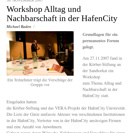
30. NOVEMBER 2007
Workshop Alltag und
Nachbarschaft in der HafenCity
Michael Baden
/
Grundlagen für ein
permanentes Forum
gelegt.
Am 27.11.2007 fand in
der Körber-Stiftung an
der Sandtorkai ein
Workshop
Ein Teilnehmer trägt die Vorschläge der
zum Thema Alltag und
Gruppe vor
Nachbarschaft in der
HafenCity statt.
Eingeladen hatten
die Körber-Stiftung und das VERA-Projekt der HafenCity Universität.
Die Liste der Gäste umfasste Akteure von verschiedenen Institutionen
in der HafenCity, Vertreter von in der HafenCity ansässigen Firmen
und eine Anzahl von Anwohnern.
Gefragt waren deren Wünsche, Erfahrungen und Vorschläge für einen