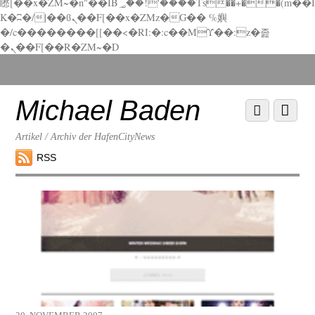
矁[��x�ZM~�n"��IB؃��!'����Тѕ��+��(m��I
K�ʭ�/|��ϐܢ��F[��x�ZMz�G�� %嬩
�/c��������[[��<�RI:�:c��MΎ��:z�졾
�ܢ��F[��R�ZM~�D
Scroll
down
to
Michael Baden
Scroll
Menu
content
down
to
Artikel / Archiv der HafenCityNews
content
RSS