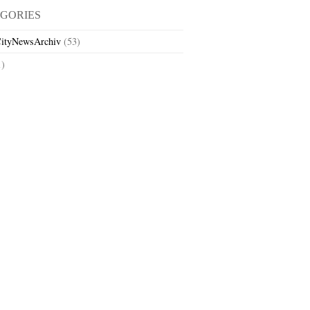
GORIES
ityNewsArchiv
(53)
1)