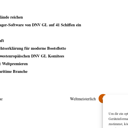
Hände reichen
ger-Software von DNV GL auf 41 Schiffen ein
nft
tserklärung für moderne Bootsflotte
es westeuropäischen DNV GL Komitees
t Weltpremieren
aritime Branche
»
ne
Weltmeisterlich
Um dir ein op
Geräteinforma
zustimmst, kö