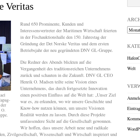
e Veritas
ARC
Rund 650 Prominente, Kunden und
Archiv
Interessensvertreter der Maritimen Wirtschaft feierten
in der Fischauktionshalle den 150. Jahrestag der
Gründung der Det Norske Veritas und dem ersten
KAT
Betriebsjahr der neu gegründeten DNV GL-Gruppe.
HafenC
Die Redner des Abends blickten auf die
Welt
Vergangenheit des traditionsreichen Unternehmens
zurück und schauten in die Zukunft. DNV GL CEO
Henrik O. Madsen teilte seine Vision eines
VER
Unternehmens, das durch fortgesetzte Innovation
einen positiven Einfluss auf die Welt hat: „Unser Ziel
ael
Anmel
Hapag-
war es, zu erkunden, wo wir unsere Geschichte und
 der
Know-how nutzen können, um unsere Visionen
Eintra
 O.
Realität werden zu lassen. Durch diese Projekte
ppe.
Komme
umfassendere Sicht auf die Gesellschaft gewonnen.
Wir hoffen, dass unsere Arbeit neue und radikale
WordPr
, Zivilgesellschaft, Wissenschaft und Wirtschaft inspiriert und