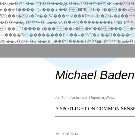
b�>j��)΄��!P�����ԫ��&���;�"k��B�޶�}��������p�SVT�(w��ę��!j������ ��x�;�-
m��@J����nQ+���պ��כ��7�Ma�jf��J��ͱ4j���Ѳ�
撆R��x�ZMz�7v��IW���/d��ٞ�Тז�c�ZM~�ji�� ߒ��sQz�����Ԡ��DW��3�De�n"��M�+/��������B��:�-�u��IJ���7j�委
���9��p�=�'m��AN�ޭ�=/��������B��:�-�n&�
ϒ��"J����ԧ�����<�;�b"�� ���"j�����ܢ��F[��x� ,�!q�� қ�*]/���؝�2��7�SMc�s"���ޭ�DQ/�应�ܢ��F_
����7`��������F��+�SVT�n"��IJ����nQ/�应����B ��4� w�D"��IJ�׭�-
Scroll
down
to
content
Michael Baden
Artikel / Archiv der HafenCityNews
A SPOTLIGHT ON COMMON SENS
Menu
Scroll
down
to
26. JUNI 2014