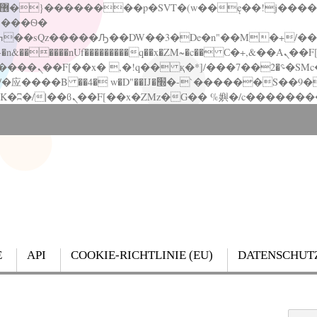
�����nUf���������q��x�ZM~�
c�� Ϲ�+,&��Ὰܢ��F[��(�1�*"��
��!� :�s"��
`������S��9�Dr�ji��EJ߅��gJ�应��
E
API
COOKIE-RICHTLINIE (EU)
DATENSCHUT
Search