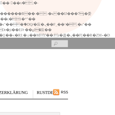
矁[��x�ZM~�n"��IB؃��!'����Тѕ��+��(m��IK�ʭ�/|��ϐܢ��F[��x�ZMz�G�� %嬩�/c��������[[��<�RI:�:c��MΎ��:z�졾�ܢ��F[��R�ZM~�D
Search
ZERKLÄRUNG
RUSTDESK
RSS