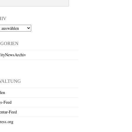
HIV
EGORIEN
ityNewsArchiv
WALTUNG
den
gs-Feed
ntar-Feed
ess.org