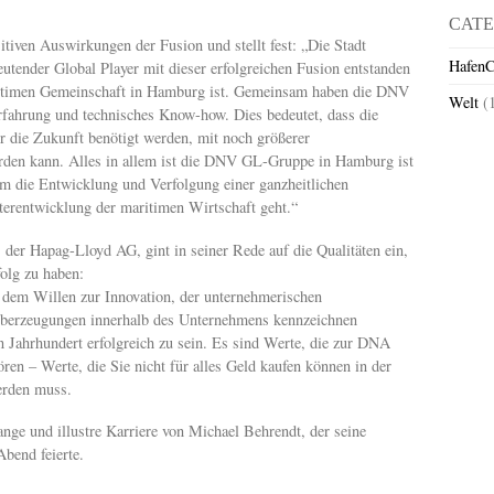
CATE
tiven Auswirkungen der Fusion und stellt fest: „Die Stadt
HafenC
ender Global Player mit dieser erfolgreichen Fusion entstanden
maritimen Gemeinschaft in Hamburg ist. Gemeinsam haben die DNV
Welt
(
Erfahrung und technisches Know-how. Dies bedeutet, dass die
r die Zukunft benötigt werden, mit noch größerer
den kann. Alles in allem ist die DNV GL-Gruppe in Hamburg ist
um die Entwicklung und Verfolgung einer ganzheitlichen
terentwicklung der maritimen Wirtschaft geht.“
der Hapag-Lloyd AG, gint in seiner Rede auf die Qualitäten ein,
olg zu haben:
dem Willen zur Innovation, der unternehmerischen
Überzeugungen innerhalb des Unternehmens kennzeichnen
n Jahrhundert erfolgreich zu sein. Es sind Werte, die zur DNA
en – Werte, die Sie nicht für alles Geld kaufen können in der
erden muss.
ge und illustre Karriere von Michael Behrendt, der seine
bend feierte.