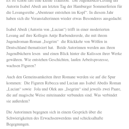
Es ist schon fast eine kleine Tradition: Die Jugendbuch-Lesung der
Autorin Isabel Abedi am letzten Tag der Hamburger Sommerferien für
die Lesungsreihe „Abenteuer entstehen im Kopf“. In diesem Jahr
haben sich die Veranstalterinnen wieder etwas Besonderes ausgedacht:
Isabel Abedi (Autorin von „Lucian“) trifft in einer moderierten
Lesung auf ihre Kollegin Antje Barbendererde, die mit ihrem
Jugendroman-Roman „Isegrim“ die Rückkehr von Wölfen in
Deutschland thematisiert hat. Beide Autorinnen werden aus ihren
Jugendbüchern lesen und einen Blick hinter die Kulissen ihrer Werke
gewähren. Wie entstehen Geschichten, laufen Arbeitsprozesse,
wachsen Figuren?
Auch den Gemeinsamkeiten ihrer Romane werden sie auf die Spur
kommen: Die Figuren Rebecca und Lucian aus Isabel Abedis Roman
„Lucian“ sowie Jola und Olek aus „Isegrim“ sind jeweils zwei Paare,
die auf magische Weise miteinander verbunden sind. Was verbindet
sie außerdem?
Die Autorinnen begegnen sich in einem Gespräch über die
Schwierigkeiten des Erwachsenwerdens und schicksalhafte
Begegnungen.