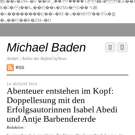
矁[��x�ZM~�n"��IB؃��!'����Тѕ��+��(m��I
K�ʭ�/|��ϐܢ��F[��x�ZMz�G�� %嬩
�/c��������[[��<�RI:�:c��MΎ��:z�졾
�ܢ��F[��R�ZM~�D
Scroll
down
to
Michael Baden
Scroll
Menu
content
down
to
Artikel / Archiv der HafenCityNews
content
RSS
14. AUGUST 2014
Abenteuer entstehen im Kopf:
Doppellesung mit den
Erfolgsautorinnen Isabel Abedi
und Antje Barbendererde
Redaktion
/