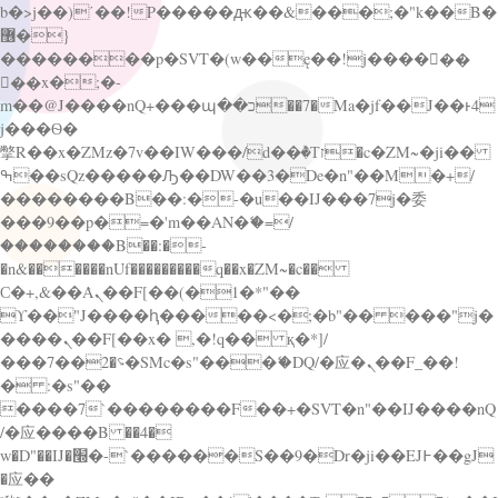
b�>j��)΄��!P�����ԫ��&���;�"k��B�
޶�}
��������p�SVT�(w��ę��!j������
��x�;�-
m��@J����nQ+���պ��כ��7�Ma�jf��J��ͱ4
j���Ѳ�
撆R��x�ZMz�7v��IW���/d��ٞ�Тז�c�ZM~�ji��
ߒ��sQz�����Ԡ��DW��3�De�n"��M�+/
��������B��:�-�u��IJ���7j�委
���9��p�=�'m��AN�ޭ�=/
��������B��:�-
�n&������nUf���������q��x�ZM~�
c��
Ϲ�+,&��Ὰܢ��F[��(�1�*"��
ϒ��"J����ԧ�����<�;�b"�� ���"j�
����ܢ��F[��x� ,�!q�� қ�*]/
���؝�2��7�SMc�s"���ޭ�DQ/�应�ܢ��F_��!
� :�s"��
����7`��������F��+�SVT�n"��IJ����nQ
/�应����B ��4�
w�D"��IJ�׭�-`������S��9�Dr�ji��EJ߅��gJ
�应��