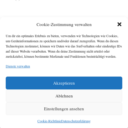
Cookie-Zustimmung verwalten
Um dir ein optimales Erlebnis zu bieten, verwenden wir Technologien wie Cookies,
um Geräteinformationen zu speichern und/oder darauf zuzugreifen. Wenn du diesen
Technologien zustimmst, können wir Daten wie das Surfverhalten oder eindeutige IDs
Impressum
auf dieser Website verarbeiten. Wenn du deine Zustimmung nicht erteilst oder
zurückziehst, können bestimmte Merkmale und Funktionen beeinträchtigt werden.
Michael Baden,
Schwensholz 4,
Dienste verwalten
24376 Hasselberg
Disclaimer
Diese Webseite stellt
Akzeptieren
Inhalte der ersten
zehn Jahre der
HafenCity Zeitung
Ablehnen
zur Verfügung. Die
aktuelle Version ist
Einstellungen ansehen
unter
Hafencity
Zeitung
zu finden
Cookie-Richtlinie
Datenschutzerklärung