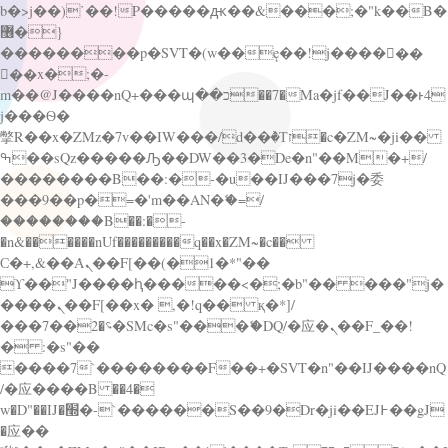
b�>j��)΄��!P�����ԫ��&���;�"k��B�
޶�}
��������p�SVT�(w��ę��!j������
��x�;�-
m��@J����nQ+���պ��כ��7�Ma�jf��J��ͱ4
j���Ѳ�
撆R��x�ZMz�7v��IW���/d��ٞ�Тז�c�ZM~�ji��
ߒ��sQz�����Ԡ��DW��3�De�n"��M�+/
��������B��:�-�u��IJ���7j�委
���9��p�=�'m��AN�ޭ�=/
��������B��:�-
�n&������nUf���������q��x�ZM~�
c��
Ϲ�+,&��Ὰܢ��F[��(�1�*"��
ϒ��"J����ԧ�����<�;�b"�� ���"j�
����ܢ��F[��x� ,�!q�� қ�*]/
���؝�2��7�SMc�s"���ޭ�DQ/�应�ܢ��F_��!
� :�s"��
����7`��������F��+�SVT�n"��IJ����nQ
/�应����B ��4�
w�D"��IJ�׭�-`������S��9�Dr�ji��EJ߅��gJ
�应��