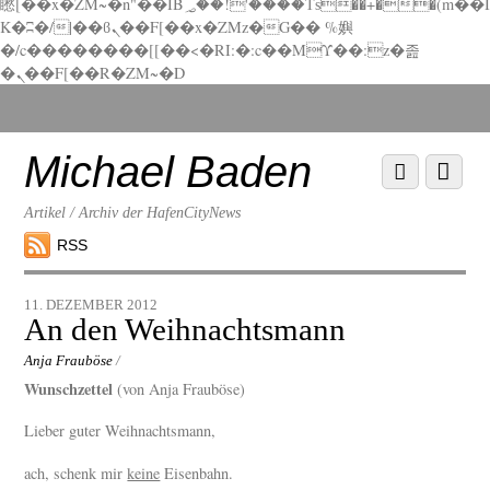
矁[��x�ZM~�n"��IB؃��!'����Тѕ��+��(m��I
K�ʭ�/|��ϐܢ��F[��x�ZMz�G�� %嬩
�/c��������[[��<�RI:�:c��MΎ��:z�졾
�ܢ��F[��R�ZM~�D
Scroll
down
to
Michael Baden
Scroll
Menu
content
down
to
Artikel / Archiv der HafenCityNews
content
RSS
11. DEZEMBER 2012
An den Weihnachtsmann
Anja Frauböse
/
Wunschzettel
(von Anja Frauböse)
Lieber guter Weihnachtsmann,
ach, schenk mir
keine
Eisenbahn.