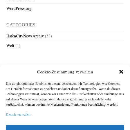
WordPress.org
CATEGORIES
HafenCityNewsArchiv
(53)
Welt
(1)
Cookie-Zustimmung verwalten
Um dir ein optimales Erlebnis zu bieten, verwenden wir Technologien wie Cookies,
um Geräteinformationen zu speichern und/oder darauf zuzugreifen. Wenn du diesen
Technologien zustimmst, können wir Daten wie das Surfverhalten oder eindeutige IDs
Impressum
auf dieser Website verarbeiten. Wenn du deine Zustimmung nicht erteilst oder
zurückziehst, können bestimmte Merkmale und Funktionen beeinträchtigt werden.
Michael Baden,
Schwensholz 4,
Dienste verwalten
24376 Hasselberg
Disclaimer
Diese Webseite stellt