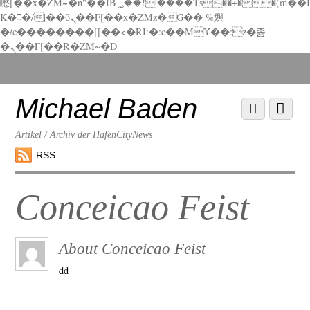
矁[��x�ZM~�n"��IB؃��!'����Тѕ��+��(m��I
K�ʭ�/|��ϐܢ��F[��x�ZMz�G�� %嬩
�/c��������[[��<�RI:�:c��MΎ��:z�졾
�ܢ��F[��R�ZM~�D
Scroll
down
to
Michael Baden
Scroll
Menu
content
down
to
Artikel / Archiv der HafenCityNews
content
RSS
Conceicao Feist
About
Conceicao Feist
dd