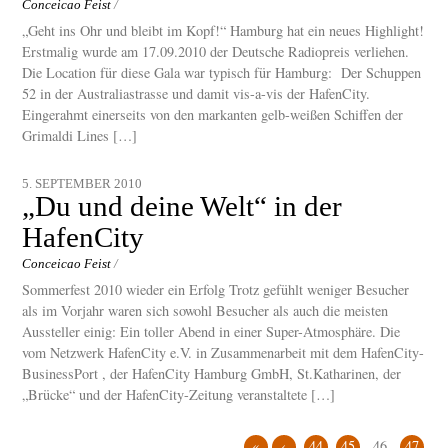
Conceicao Feist
/
„Geht ins Ohr und bleibt im Kopf!“ Hamburg hat ein neues Highlight!
Erstmalig wurde am 17.09.2010 der Deutsche Radiopreis verliehen.
Die Location für diese Gala war typisch für Hamburg: Der Schuppen
52 in der Australiastrasse und damit vis-a-vis der HafenCity.
Eingerahmt einerseits von den markanten gelb-weißen Schiffen der
Grimaldi Lines […]
5. SEPTEMBER 2010
„Du und deine Welt“ in der
HafenCity
Conceicao Feist
/
Sommerfest 2010 wieder ein Erfolg Trotz gefühlt weniger Besucher
als im Vorjahr waren sich sowohl Besucher als auch die meisten
Aussteller einig: Ein toller Abend in einer Super-Atmosphäre. Die
vom Netzwerk HafenCity e.V. in Zusammenarbeit mit dem HafenCity-
BusinessPort , der HafenCity Hamburg GmbH, St.Katharinen, der
„Brücke“ und der HafenCity-Zeitung veranstaltete […]
«
‹
44
45
46
47