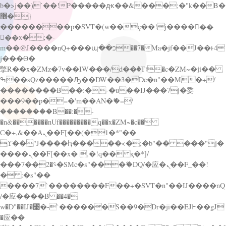
b�>j��)΄��!P�����ԫ��&���;�"k��B�
޶�}
��������p�SVT�(w��ę��!j������
��x�;�-
m��@J����nQ+���պ��כ��7�Ma�jf��J��ͱ4
j���Ѳ�
撆R��x�ZMz�7v��IW���/d��ٞ�Тז�c�ZM~�ji��
ߒ��sQz�����Ԡ��DW��3�De�n"��M�+/
��������B��:�-�u��IJ���7j�委
���9��p�=�'m��AN�ޭ�=/
��������B��:�-
�n&������nUf���������q��x�ZM~�
c��
Ϲ�+,&��Ὰܢ��F[��(�1�*"��
ϒ��"J����ԧ�����<�;�b"�� ���"j�
����ܢ��F[��x� ,�!q�� қ�*]/
���؝�2��7�SMc�s"���ޭ�DQ/�应�ܢ��F_��!
� :�s"��
����7`��������F��+�SVT�n"��IJ����nQ
/�应����B ��4�
w�D"��IJ�׭�-`������S��9�Dr�ji��EJ߅��gJ
�应��