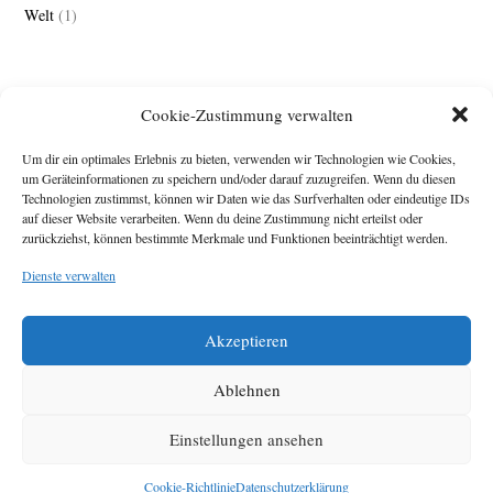
Welt
(1)
Cookie-Zustimmung verwalten
Um dir ein optimales Erlebnis zu bieten, verwenden wir Technologien wie Cookies,
um Geräteinformationen zu speichern und/oder darauf zuzugreifen. Wenn du diesen
Technologien zustimmst, können wir Daten wie das Surfverhalten oder eindeutige IDs
Impressum
auf dieser Website verarbeiten. Wenn du deine Zustimmung nicht erteilst oder
zurückziehst, können bestimmte Merkmale und Funktionen beeinträchtigt werden.
Michael Baden,
Schwensholz 4,
Dienste verwalten
24376 Hasselberg
Disclaimer
Diese Webseite stellt
Akzeptieren
Inhalte der ersten
zehn Jahre der
HafenCity Zeitung
Ablehnen
zur Verfügung. Die
aktuelle Version ist
Einstellungen ansehen
unter
Hafencity
Zeitung
zu finden
Cookie-Richtlinie
Datenschutzerklärung