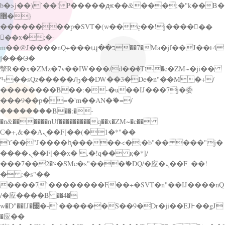
b�>j��)΄��!P�����ԫ��&���;�"k��B�
޶�}
��������p�SVT�(w��ę��!j������
��x�;�-
m��@J����nQ+���պ��כ��7�Ma�jf��J��ͱ4
j���Ѳ�
撆R��x�ZMz�7v��IW���/d��ٞ�Тז�c�ZM~�ji��
ߒ��sQz�����Ԡ��DW��3�De�n"��M�+/
��������B��:�-�u��IJ���7j�委
���9��p�=�'m��AN�ޭ�=/
��������B��:�-
�n&������nUf���������q��x�ZM~�
c��
Ϲ�+,&��Ὰܢ��F[��(�1�*"��
ϒ��"J����ԧ�����<�;�b"�� ���"j�
����ܢ��F[��x� ,�!q�� қ�*]/
���؝�2��7�SMc�s"���ޭ�DQ/�应�ܢ��F_��!
� :�s"��
����7`��������F��+�SVT�n"��IJ����nQ
/�应����B ��4�
w�D"��IJ�׭�-`������S��9�Dr�ji��EJ߅��gJ
�应��