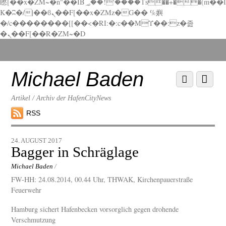
矁[��x�ZM~�n"��IB؃��!'����Тѕ��+��(m��I
K�ʭ�/|��ϐܢ��F[��x�ZMz�G�� %嬩
�/c��������[[��<�RI:�:c��MΎ��:z�졾
�ܢ��F[��R�ZM~�D
Scroll
down
to
Michael Baden
Scroll
Menu
content
down
to
Artikel / Archiv der HafenCityNews
content
RSS
24. AUGUST 2017
Bagger in Schräglage
Michael Baden
/
FW-HH: 24.08.2014, 00.44 Uhr, THWAK, Kirchenpauerstraße
Feuerwehr
Hamburg sichert Hafenbecken vorsorglich gegen drohende
Verschmutzung