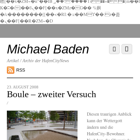
矁[��x�ZM~�n"��IB؃��!'����Тѕ��+��(m��I
K�ʭ�/|��ϐܢ��F[��x�ZMz�G�� %嬩
�/c��������[[��<�RI:�:c��MΎ��:z�졾
�ܢ��F[��R�ZM~�D
Scroll
down
to
Michael Baden
Scroll
Menu
content
down
to
Artikel / Archiv der HafenCityNews
content
RSS
23. AUGUST 2008
Boule – zweiter Versuch
/
Diesen traurigen Anblick
kann der Wettergott
ändern und die
HafenCity-Bewohner.