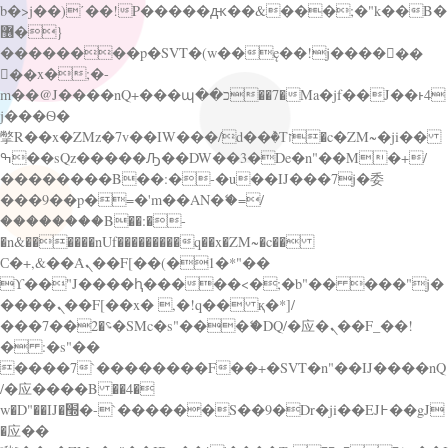
b�>j��)΄��!P�����ԫ��&���;�"k��B�
޶�}
��������p�SVT�(w��ę��!j������
��x�;�-
m��@J����nQ+���պ��כ��7�Ma�jf��J��ͱ4
j���Ѳ�
撆R��x�ZMz�7v��IW���/d��ٞ�Тז�c�ZM~�ji��
ߒ��sQz�����Ԡ��DW��3�De�n"��M�+/
��������B��:�-�u��IJ���7j�委
���9��p�=�'m��AN�ޭ�=/
��������B��:�-
�n&������nUf���������q��x�ZM~�
c��
Ϲ�+,&��Ὰܢ��F[��(�1�*"��
ϒ��"J����ԧ�����<�;�b"�� ���"j�
����ܢ��F[��x� ,�!q�� қ�*]/
���؝�2��7�SMc�s"���ޭ�DQ/�应�ܢ��F_��!
� :�s"��
����7`��������F��+�SVT�n"��IJ����nQ
/�应����B ��4�
w�D"��IJ�׭�-`������S��9�Dr�ji��EJ߅��gJ
�应��