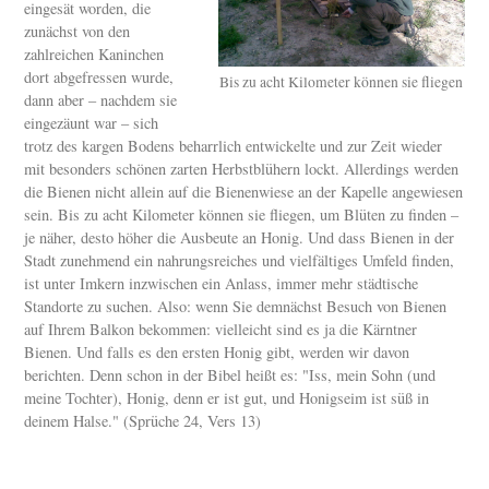
eingesät worden, die
zunächst von den
zahlreichen Kaninchen
dort abgefressen wurde,
Bis zu acht Kilometer können sie fliegen
dann aber – nachdem sie
eingezäunt war – sich
trotz des kargen Bodens beharrlich entwickelte und zur Zeit wieder
mit besonders schönen zarten Herbstblühern lockt. Allerdings werden
die Bienen nicht allein auf die Bienenwiese an der Kapelle angewiesen
sein. Bis zu acht Kilometer können sie fliegen, um Blüten zu finden –
je näher, desto höher die Ausbeute an Honig. Und dass Bienen in der
Stadt zunehmend ein nahrungsreiches und vielfältiges Umfeld finden,
ist unter Imkern inzwischen ein Anlass, immer mehr städtische
Standorte zu suchen. Also: wenn Sie demnächst Besuch von Bienen
auf Ihrem Balkon bekommen: vielleicht sind es ja die Kärntner
Bienen. Und falls es den ersten Honig gibt, werden wir davon
berichten. Denn schon in der Bibel heißt es: "Iss, mein Sohn (und
meine Tochter), Honig, denn er ist gut, und Honigseim ist süß in
deinem Halse." (Sprüche 24, Vers 13)