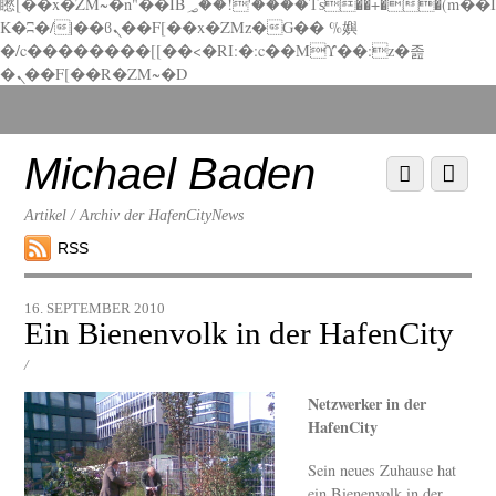
矁[��x�ZM~�n"��IB؃��!'����Тѕ��+��(m��I
K�ʭ�/|��ϐܢ��F[��x�ZMz�G�� %嬩
�/c��������[[��<�RI:�:c��MΎ��:z�졾
�ܢ��F[��R�ZM~�D
Scroll
down
to
Michael Baden
Scroll
Menu
content
down
to
Artikel / Archiv der HafenCityNews
content
RSS
16. SEPTEMBER 2010
Ein Bienenvolk in der HafenCity
/
Netzwerker in der
HafenCity
Sein neues Zuhause hat
ein Bienenvolk in der