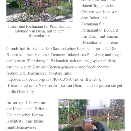
HafenCity gefunden.
Gestern wurde es von
dem Imker und
Fachmann für
Imker und Fachmann für Permakultur,
Permakultur, Edouard
Edouard van Diem, mit seinem
Bienenkasten
van Diem, mit seinem
Bienenkasten auf dem
Grundstück im Schutz der Ökumenischen Kapelle aufgestellt. Die
Bienen kommen von einer Demeter-Imkerei aus Flensburg und tragen
den Namen "Flensburga". Es handelt sich um die (Apis mellifera)
carnica, – auch Kärntner Bienen genannt – eine friedliche und
freundliche Bienenrasse. (weitere Infos
http://de.wikipedia.org/wiki/K%C3%A4rntner_Biene9 ).
‚Bienen sind echte Netzwerker’, so van Diem – und so passen sie gut
in die HafenCity.
Im vorigen Jahr war an
der Kapelle der ‚Brücke-
Ökumenisches Forum
HafenCity’ eine kleine
rund Bienenwiese