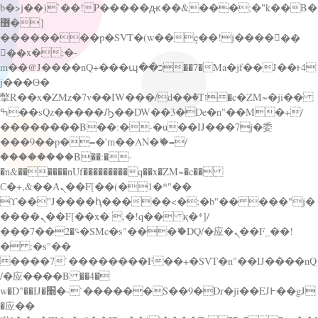
b�>j��)΄��!P�����ԫ��&���;�"k��B�
޶�}
��������p�SVT�(w��ę��!j������
��x�;�-
m��@J����nQ+���պ��כ��7�Ma�jf��J��ͱ4
j���Ѳ�
撆R��x�ZMz�7v��IW���/d��ٞ�Тז�c�ZM~�ji��
ߒ��sQz�����Ԡ��DW��3�De�n"��M�+/
��������B��:�-�u��IJ���7j�委
���9��p�=�'m��AN�ޭ�=/
��������B��:�-
�n&������nUf���������q��x�ZM~�
c��
Ϲ�+,&��Ὰܢ��F[��(�1�*"��
ϒ��"J����ԧ�����<�;�b"�� ���"j�
����ܢ��F[��x� ,�!q�� қ�*]/
���؝�2��7�SMc�s"���ޭ�DQ/�应�ܢ��F_��!
� :�s"��
����7`��������F��+�SVT�n"��IJ����nQ
/�应����B ��4�
w�D"��IJ�׭�-`������S��9�Dr�ji��EJ߅��gJ
�应��