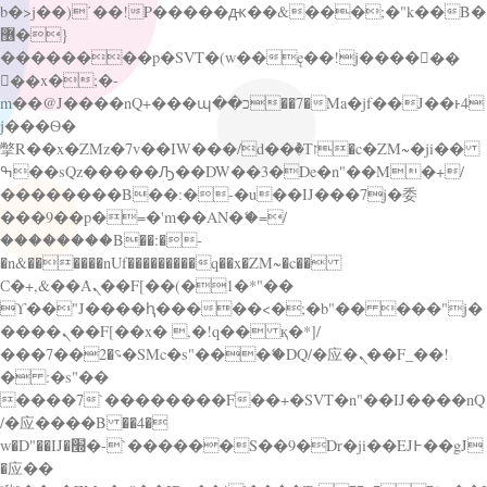
b�>j��)΄��!P�����ԫ��&���;�"k��B�
޶�}
��������p�SVT�(w��ę��!j������
��x�;�-
m��@J����nQ+���պ��כ��7�Ma�jf��J��ͱ4
j���Ѳ�
撆R��x�ZMz�7v��IW���/d��ٞ�Тז�c�ZM~�ji��
ߒ��sQz�����Ԡ��DW��3�De�n"��M�+/
��������B��:�-�u��IJ���7j�委
���9��p�=�'m��AN�ޭ�=/
��������B��:�-
�n&������nUf���������q��x�ZM~�
c��
Ϲ�+,&��Ὰܢ��F[��(�1�*"��
ϒ��"J����ԧ�����<�;�b"�� ���"j�
����ܢ��F[��x� ,�!q�� қ�*]/
���؝�2��7�SMc�s"���ޭ�DQ/�应�ܢ��F_��!
� :�s"��
����7`��������F��+�SVT�n"��IJ����nQ
/�应����B ��4�
w�D"��IJ�׭�-`������S��9�Dr�ji��EJ߅��gJ
�应��