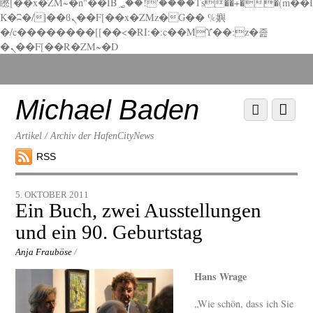
矁[��x�ZM~�n"��IB؃��!'����Тѕ��+��(m��I
K�ʭ�/|��ϐܢ��F[��x�ZMz�G�� %嬩
�/c��������[[��<�RI:�:c��MΎ��:z�졾
�ܢ��F[��R�ZM~�D
Scroll
down
to
Michael Baden
Scroll
Menu
content
down
to
Artikel / Archiv der HafenCityNews
content
RSS
5. OKTOBER 2011
Ein Buch, zwei Ausstellungen
und ein 90. Geburtstag
Anja Frauböse
/
Hans Wrage
„Wie schön, dass ich Sie