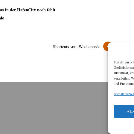
s in der HafenCity noch fehlt
ie
»
Shortcuts vom Wochenende
Um dir ein op
Geräteinforma
zustimmst, kö
verarbeiten. 
und Funktione
Dienste verwa
M
Diese
Akz