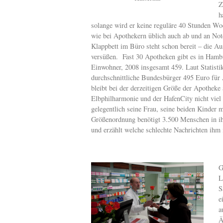
Z
h
solange wird er keine reguläre 40 Stunden Wo
wie bei Apothekern üblich auch ab und an Not
Klappbett im Büro steht schon bereit – die Au
versüßen. Fast 30 Apotheken gibt es in Hamb
Einwohner, 2008 insgesamt 459. Laut Statisti
durchschnittliche Bundesbürger 495 Euro für 
bleibt bei der derzeitigen Größe der Apotheke 
Elbphilharmonie und der HafenCity nicht viel 
gelegentlich seine Frau, seine beiden Kinder
Größenordnung benötigt 3.500 Menschen in ih
und erzählt welche schlechte Nachrichten ihm 
G
L
S
e
a
Ä