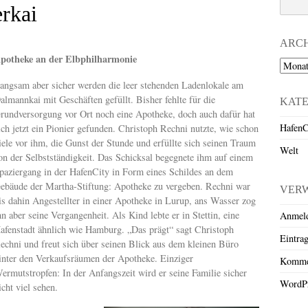
erkai
ARC
potheke an der Elbphilharmonie
Archiv
angsam aber sicher werden die leer stehenden Ladenlokale am
almannkai mit Geschäften gefüllt. Bisher fehlte für die
KAT
rundversorgung vor Ort noch eine Apotheke, doch auch dafür hat
HafenC
ich jetzt ein Pionier gefunden. Christoph Rechni nutzte, wie schon
iele vor ihm, die Gunst der Stunde und erfüllte sich seinen Traum
Welt
on der Selbstständigkeit. Das Schicksal begegnete ihm auf einem
paziergang in der HafenCity in Form eines Schildes an dem
ebäude der Martha-Stiftung: Apotheke zu vergeben. Rechni war
VER
is dahin Angestellter in einer Apotheke in Lurup, ans Wasser zog
hn aber seine Vergangenheit. Als Kind lebte er in Stettin, eine
Anmel
afenstadt ähnlich wie Hamburg. „Das prägt“ sagt Christoph
Eintra
echni und freut sich über seinen Blick aus dem kleinen Büro
inter den Verkaufsräumen der Apotheke. Einziger
Komme
ermutstropfen: In der Anfangszeit wird er seine Familie sicher
WordPr
icht viel sehen.