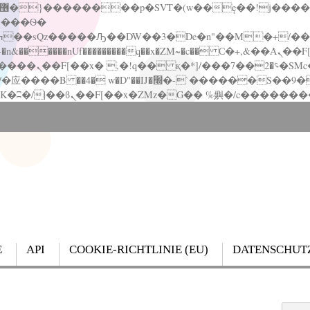
�����nUf���������q��x�ZM~�
c�� Ϲ�+,&��Ὰܢ��F[��(�1�*"��
��!� :�s"��
`������S��9�Dr�ji��EJ߅��gJ�应��
E
API
COOKIE-RICHTLINIE (EU)
DATENSCHUT
Search