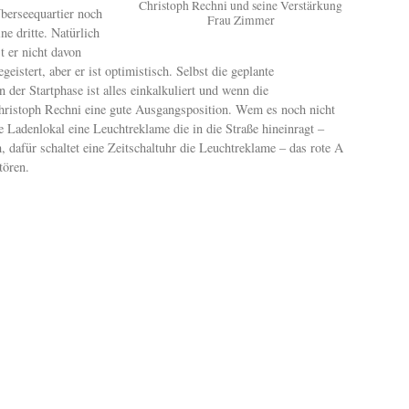
Christoph Rechni und seine Verstärkung
berseequartier noch
Frau Zimmer
ine dritte. Natürlich
st er nicht davon
egeistert, aber er ist optimistisch. Selbst die geplante
der Startphase ist alles einkalkuliert und wenn die
 Christoph Rechni eine gute Ausgangsposition. Wem es noch nicht
ge Ladenlokal eine Leuchtreklame die in die Straße hineinragt –
afür schaltet eine Zeitschaltuhr die Leuchtreklame – das rote A
tören.