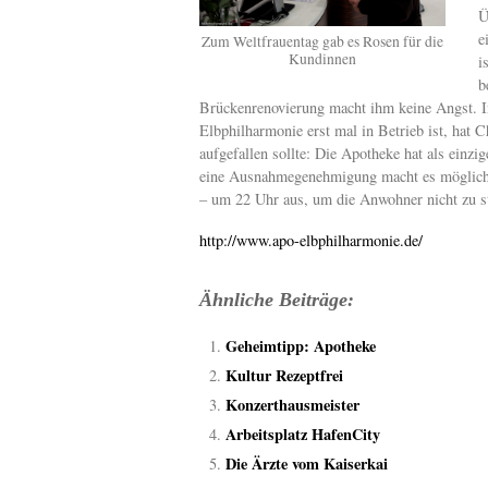
Ü
e
Zum Weltfrauentag gab es Rosen für die
Kundinnen
i
b
Brückenrenovierung macht ihm keine Angst. In 
Elbphilharmonie erst mal in Betrieb ist, hat
aufgefallen sollte: Die Apotheke hat als einzi
eine Ausnahmegenehmigung macht es möglich, d
– um 22 Uhr aus, um die Anwohner nicht zu s
http://www.apo-elbphilharmonie.de/
Ähnliche Beiträge:
Geheimtipp: Apotheke
Kultur Rezeptfrei
Konzerthausmeister
Arbeitsplatz HafenCity
Die Ärzte vom Kaiserkai