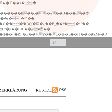
矁[��x�ZM~�n"��IB؃��!'����Тѕ��+��(m��IK�ʭ�/|��ϐܢ��F[��x�ZMz�G�� %嬩�/c��������[[��<�RI:�:c��MΎ��:z�졾�ܢ��F[��R�ZM~�D
Search
ZERKLÄRUNG
RUSTDESK
RSS