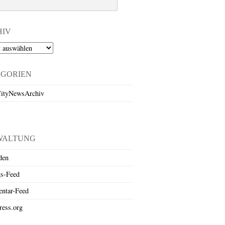
HIV
EGORIEN
ityNewsArchiv
WALTUNG
den
gs-Feed
ntar-Feed
ess.org