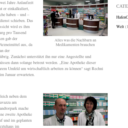
wei Jahre Anlaufzeit
CATE
at er einkalkuliert,
che haben – und –
HafenC
dienst schieben. Das
ssicht wird es ihm
Welt
(
urg pro Tausend
ken gab der
Alles was die Nachbarn an
Arzneimittel aus, da
Medikamenten brauchen
an der
übrig. Zunächst unterstützt ihn nur eine Angestellte und
 müssen dann solange betreut werden. „Eine Apotheke dieser
rem Umfeld um wirtschaftlich arbeiten zu können“ sagt Rechni
im Januar erwarteten.
leich neben dem
avazza am
andtorpark mache
ine zweite Apotheke
uf und im geplanten
rztehaus im