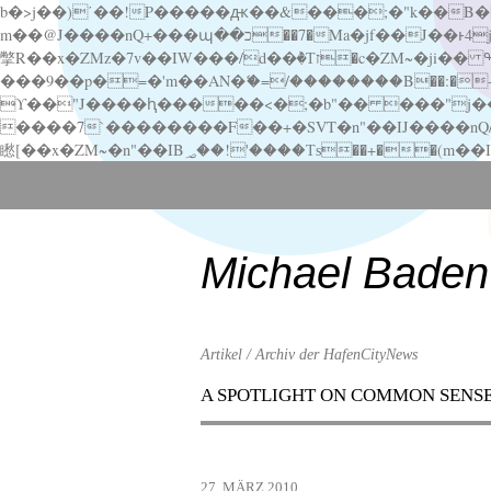
b�>j��)΄��!P�����ԫ��&���;�"k��B�޶�}��������p�SVT�(w��ę��!j������ ��x�;�-
m��@J����nQ+���պ��כ��7�Ma�jf��J��ͱ4j���Ѳ�
撆R��x�ZMz�7v��IW���/d��ٞ�Тז�c�ZM~�ji�� ߒ��sQz�����Ԡ��DW��3�De�n"��M�+/��������B��:�-�u��IJ���7j�委
���9��p�=�'m��AN�ޭ�=/��������B��:�-�n&�
ϒ��"J����ԧ�����<�;�b"�� ���"j�����ܢ��F[��x� ,�!q�� қ�*]/���؝�2��7�SMc�s"���ޭ�DQ/�应�ܢ��F_
����7`��������F��+�SVT�n"��IJ����nQ/�应����B ��4� w�D"��IJ�׭�-
Scroll
down
to
content
Michael Baden
Artikel / Archiv der HafenCityNews
A SPOTLIGHT ON COMMON SENS
Menu
Scroll
down
to
27. MÄRZ 2010