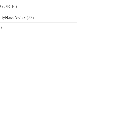
GORIES
ityNewsArchiv
(53)
1)