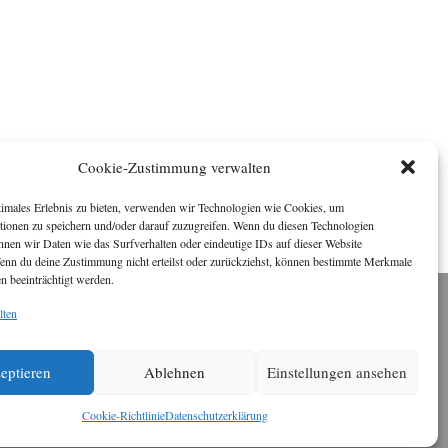
Cookie-Zustimmung verwalten
timales Erlebnis zu bieten, verwenden wir Technologien wie Cookies, um
tionen zu speichern und/oder darauf zuzugreifen. Wenn du diesen Technologien
nnen wir Daten wie das Surfverhalten oder eindeutige IDs auf dieser Website
Wenn du deine Zustimmung nicht erteilst oder zurückziehst, können bestimmte Merkmale
n beeinträchtigt werden.
lten
Impressum
ichael Baden, Schwensholz 4, 24376 Hasselberg
Disclaimer
 Webseite stellt Inhalte der ersten zehn Jahre der
eptieren
Ablehnen
Einstellungen ansehen
HafenCity Zeitung zur Verfügung. Die aktuelle
Version ist unter
Hafencity Zeitung
zu finden
Cookie-Richtlinie
Datenschutzerklärung