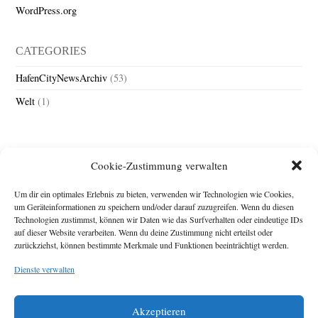
WordPress.org
CATEGORIES
HafenCityNewsArchiv
(53)
Welt
(1)
Cookie-Zustimmung verwalten
Um dir ein optimales Erlebnis zu bieten, verwenden wir Technologien wie Cookies,
um Geräteinformationen zu speichern und/oder darauf zuzugreifen. Wenn du diesen
Technologien zustimmst, können wir Daten wie das Surfverhalten oder eindeutige IDs
Impressum
auf dieser Website verarbeiten. Wenn du deine Zustimmung nicht erteilst oder
zurückziehst, können bestimmte Merkmale und Funktionen beeinträchtigt werden.
Michael Baden,
Schwensholz 4,
Dienste verwalten
24376 Hasselberg
Disclaimer
Diese Webseite stellt
Akzeptieren
Inhalte der ersten