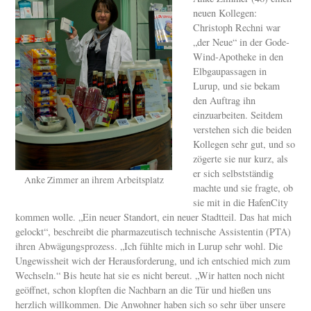
neuen Kollegen:
Christoph Rechni war
„der Neue“ in der Gode-
Wind-Apotheke in den
Elbgaupassagen in
Lurup, und sie bekam
den Auftrag ihn
einzuarbeiten. Seitdem
verstehen sich die beiden
Kollegen sehr gut, und so
zögerte sie nur kurz, als
er sich selbstständig
Anke Zimmer an ihrem Arbeitsplatz
machte und sie fragte, ob
sie mit in die HafenCity
kommen wolle. „Ein neuer Standort, ein neuer Stadtteil. Das hat mich
gelockt“, beschreibt die pharmazeutisch technische Assistentin (PTA)
ihren Abwägungsprozess. „Ich fühlte mich in Lurup sehr wohl. Die
Ungewissheit wich der Herausforderung, und ich entschied mich zum
Wechseln.“ Bis heute hat sie es nicht bereut. „Wir hatten noch nicht
geöffnet, schon klopften die Nachbarn an die Tür und hießen uns
herzlich willkommen. Die Anwohner haben sich so sehr über unsere