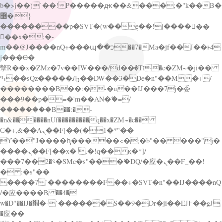
b�>j��)΄��!P�����ԫ��&���;�"k��B�
޶�}
��������p�SVT�(w��ę��!j������
��x�;�-
m��@J����nQ+���պ��כ��7�Ma�jf��J��ͱ4
j���Ѳ�
撆R��x�ZMz�7v��IW���/d��ٞ�Тז�c�ZM~�ji��
ߒ��sQz�����Ԡ��DW��3�De�n"��M�+/
��������B��:�-�u��IJ���7j�委
���9��p�=�'m��AN�ޭ�=/
��������B��:�-
�n&������nUf���������q��x�ZM~�
c��
Ϲ�+,&��Ὰܢ��F[��(�1�*"��
ϒ��"J����ԧ�����<�;�b"�� ���"j�
����ܢ��F[��x� ,�!q�� қ�*]/
���؝�2��7�SMc�s"���ޭ�DQ/�应�ܢ��F_��!
� :�s"��
����7`��������F��+�SVT�n"��IJ����nQ
/�应����B ��4�
w�D"��IJ�׭�-`������S��9�Dr�ji��EJ߅��gJ
�应��