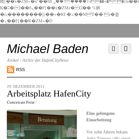
矁[��x�ZM~�n"��IB؃��!'����Тѕ��+��(m��I
K�ʭ�/|��ϐܢ��F[��x�ZMz�G�� %嬩
�/c��������[[��<�RI:�:c��MΎ��:z�졾
�ܢ��F[��R�ZM~�D
Scroll
down
to
Michael Baden
Scroll
Menu
content
down
to
Artikel / Archiv der HafenCityNews
content
RSS
29. DEZEMBER 2011
Arbeitsplatz HafenCity
Conceicao Feist
/
Eine gelungene
Einarbeitung
Vor zehn Jahren bekam
Anke Zimmer (46) einen