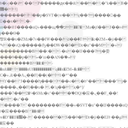
b�>j��)΄��!P�����ԫ��&���;�"k��B�
޶�}
��������p�SVT�(w��ę��!j������
��x�;�-
m��@J����nQ+���պ��כ��7�Ma�jf��J��ͱ4
j���Ѳ�
撆R��x�ZMz�7v��IW���/d��ٞ�Тז�c�ZM~�ji��
ߒ��sQz�����Ԡ��DW��3�De�n"��M�+/
��������B��:�-�u��IJ���7j�委
���9��p�=�'m��AN�ޭ�=/
��������B��:�-
�n&������nUf���������q��x�ZM~�
c��
Ϲ�+,&��Ὰܢ��F[��(�1�*"��
ϒ��"J����ԧ�����<�;�b"�� ���"j�
����ܢ��F[��x� ,�!q�� қ�*]/
���؝�2��7�SMc�s"���ޭ�DQ/�应�ܢ��F_��!
� :�s"��
����7`��������F��+�SVT�n"��IJ����nQ
/�应����B ��4�
w�D"��IJ�׭�-`������S��9�Dr�ji��EJ߅��gJ
�应��