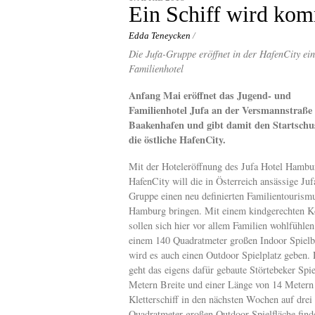
content
Ein Schiff wird ko
Edda Teneycken
/
Die Jufa-Gruppe eröffnet in der HafenCity ein
Familienhotel
Anfang Mai eröffnet das Jugend- und
Familienhotel Jufa an der Versmannstraße
Baakenhafen und gibt damit den Startschu
die östliche HafenCity.
Mit der Hoteleröffnung des Jufa Hotel Hambu
HafenCity will die in Österreich ansässige Juf
Gruppe einen neu definierten Familientourism
Hamburg bringen. Mit einem kindgerechten K
sollen sich hier vor allem Familien wohlfühle
einem 140 Quadratmeter großen Indoor Spielb
wird es auch einen Outdoor Spielplatz geben.
geht das eigens dafür gebaute Störtebeker Sp
Metern Breite und einer Länge von 14 Metern w
Kletterschiff in den nächsten Wochen auf drei
Quadratmeter großen Outdoor-Spielfläche find