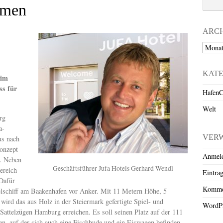
mmen
ARC
Archiv
KAT
 im
ss für
HafenC
Welt
rg
a-
VER
us nach
onzept
Anmel
n. Neben
Geschäftsführer Jufa Hotels Gerhard Wendl
ereich
Eintra
 Dafür
Komme
ielschiff am Baakenhafen vor Anker. Mit 11 Metern Höhe, 5
ird das aus Holz in der Steiermark gefertigte Spiel- und
WordPr
 Sattelzügen Hamburg erreichen. Es soll seinen Platz auf der 111
en, auf der sich auch eine Fischbude und ein Eiswagen befinden