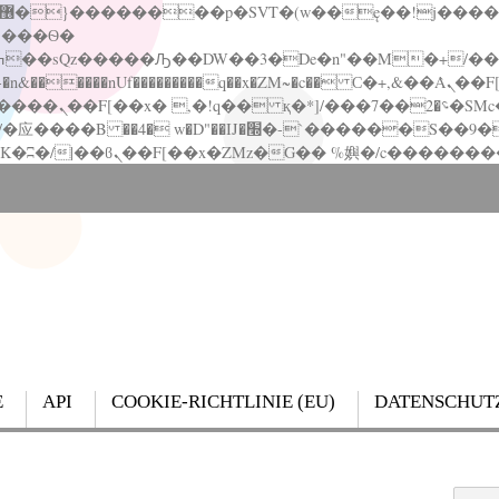
�����nUf���������q��x�ZM~�
c�� Ϲ�+,&��Ὰܢ��F[��(�1�*"��
��!� :�s"��
`������S��9�Dr�ji��EJ߅��gJ�应��
E
API
COOKIE-RICHTLINIE (EU)
DATENSCHUT
Search