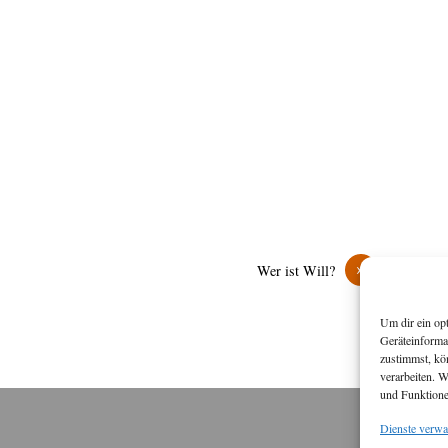
»
Wer ist Will?
Um dir ein op
Geräteinforma
zustimmst, kö
verarbeiten. 
und Funktione
Dienste verwa
M