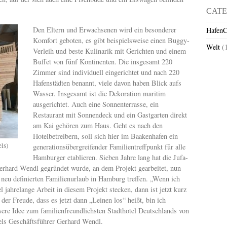
CATE
Den Eltern und Erwachsenen wird ein besonderer
HafenC
Komfort geboten, es gibt beispielsweise einen Buggy-
Welt
(
Verleih und beste Kulinarik mit Gerichten und einem
Buffet von fünf Kontinenten. Die insgesamt 220
Zimmer sind individuell eingerichtet und nach 220
Hafenstädten benannt, viele davon haben Blick aufs
Wasser. Insgesamt ist die Dekoration maritim
ausgerichtet. Auch eine Sonnenterrasse, ein
Restaurant mit Sonnendeck und ein Gastgarten direkt
am Kai gehören zum Haus. Geht es nach den
Hotelbetreibern, soll sich hier im Baakenhafen ein
els)
generationsübergreifender Familientreffpunkt für alle
Hamburger etablieren. Sieben Jahre lang hat die Jufa-
Gerhard Wendl gegründet wurde, an dem Projekt gearbeitet, nun
f neu definierten Familienurlaub in Hamburg treffen. „Wenn ich
l jahrelange Arbeit in diesem Projekt stecken, dann ist jetzt kurz
der Freude, dass es jetzt dann „Leinen los“ heißt, bin ich
sere Idee zum familienfreundlichsten Stadthotel Deutschlands von
ls Geschäftsführer Gerhard Wendl.