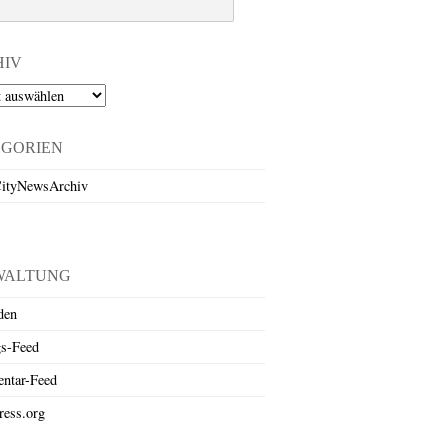
HIV
EGORIEN
ityNewsArchiv
WALTUNG
den
gs-Feed
ntar-Feed
ess.org