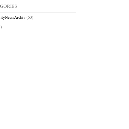
GORIES
ityNewsArchiv
(53)
1)