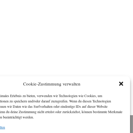
Cookie-Zustimmung verwalten
timales Erlebnis zu bieten, verwenden wir Technologien wie Cookies, um
tionen zu speichern und/oder darauf zuzugreifen. Wenn du diesen Technologien
nnen wir Daten wie das Surfverhalten oder eindeutige IDs auf dieser Website
Wenn du deine Zustimmung nicht erteilst oder zurückziehst, können bestimmte Merkmale
n beeinträchtigt werden.
lten
Impressum
ichael Baden, Schwensholz 4, 24376 Hasselberg