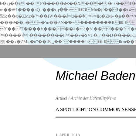
b�>j��)΄��!P�����ԫ��&���;�"k��B�޶�}��������p�SVT�(w��ę��!j������ ��x�;�-
m��@J����nQ+���պ��כ��7�Ma�jf��J��ͱ4j���Ѳ�
撆R��x�ZMz�7v��IW���/d��ٞ�Тז�c�ZM~�ji�� ߒ��sQz�����Ԡ��DW��3�De�n"��M�+/��������B��:�-�u��IJ���7j�委
���9��p�=�'m��AN�ޭ�=/��������B��:�-�n&�
ϒ��"J����ԧ�����<�;�b"�� ���"j�����ܢ��F[��x� ,�!q�� қ�*]/���؝�2��7�SMc�s"���ޭ�DQ/�应�ܢ��F_
����7`��������F��+�SVT�n"��IJ����nQ/�应����B ��4� w�D"��IJ�׭�-
Scroll
down
to
content
Michael Baden
Artikel / Archiv der HafenCityNews
A SPOTLIGHT ON COMMON SENS
Menu
Scroll
down
to
1. APRIL 2018