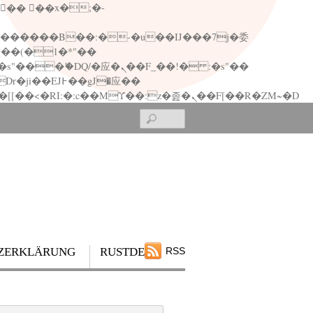
矁[��x�ZM~�n"��IB؃��!'����Тѕ��+��(m��IK�ʭ�/|��ϐܢ��F[��x�ZMz�G�� %嬩�/c��������[[��<�RI:�:c��MΎ��:z�졾�ܢ��F[��R�ZM~�D
Search
ZERKLÄRUNG
RUSTDESK
RSS