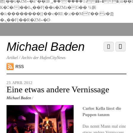
矁[��x�ZM~�n"��IB؃��!'����Тѕ��+��(m��I
K�ʭ�/|��ϐܢ��F[��x�ZMz�G�� %嬩
�/c��������[[��<�RI:�:c��MΎ��:z�졾
�ܢ��F[��R�ZM~�D
Scroll
down
to
Michael Baden
Scroll
Menu
content
down
to
Artikel / Archiv der HafenCityNews
content
RSS
23. APRIL 2012
Eine etwas andere Vernissage
Michael Baden
/
Carlos Kella lässt die
Puppen tanzen
Das nennt Mann mal eine
etwas andere Vernissage.