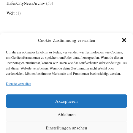
HafenCityNewsArchiv
(53)
Welt
(1)
Cookie-Zustimmung verwalten
Um dir ein optimales Erlebnis zu bieten, verwenden wir Technologien wie Cookies,
um Geräteinformationen zu speichern und/oder darauf zuzugreifen. Wenn du diesen
Technologien zustimmst, können wir Daten wie das Surfverhalten oder eindeutige IDs
Impressum
auf dieser Website verarbeiten. Wenn du deine Zustimmung nicht erteilst oder
zurückziehst, können bestimmte Merkmale und Funktionen beeinträchtigt werden.
Michael Baden,
Schwensholz 4,
Dienste verwalten
24376 Hasselberg
Disclaimer
Diese Webseite stellt
Akzeptieren
Inhalte der ersten
zehn Jahre der
HafenCity Zeitung
Ablehnen
zur Verfügung. Die
aktuelle Version ist
Einstellungen ansehen
unter
Hafencity