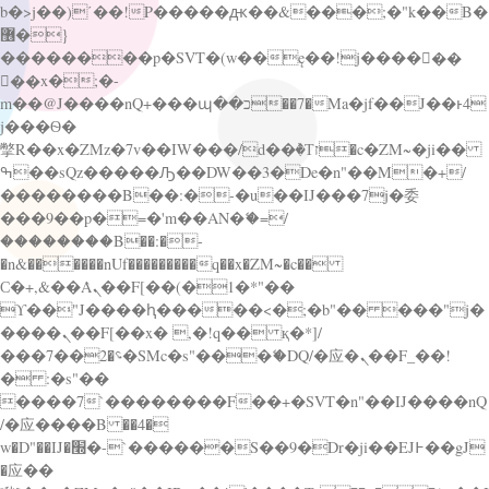
b�>j��)΄��!P�����ԫ��&���;�"k��B�
޶�}
��������p�SVT�(w��ę��!j������
��x�;�-
m��@J����nQ+���պ��כ��7�Ma�jf��J��ͱ4
j���Ѳ�
撆R��x�ZMz�7v��IW���/d��ٞ�Тז�c�ZM~�ji��
ߒ��sQz�����Ԡ��DW��3�De�n"��M�+/
��������B��:�-�u��IJ���7j�委
���9��p�=�'m��AN�ޭ�=/
��������B��:�-
�n&������nUf���������q��x�ZM~�
c��
Ϲ�+,&��Ὰܢ��F[��(�1�*"��
ϒ��"J����ԧ�����<�;�b"�� ���"j�
����ܢ��F[��x� ,�!q�� қ�*]/
���؝�2��7�SMc�s"���ޭ�DQ/�应�ܢ��F_��!
� :�s"��
����7`��������F��+�SVT�n"��IJ����nQ
/�应����B ��4�
w�D"��IJ�׭�-`������S��9�Dr�ji��EJ߅��gJ
�应��