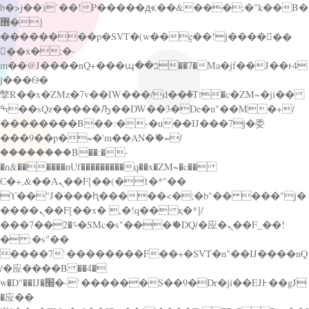
b�>j��)΄��!P�����ԫ��&���;�"k��B�
޶�}
��������p�SVT�(w��ę��!j������
��x�;�-
m��@J����nQ+���պ��כ��7�Ma�jf��J��ͱ4
j���Ѳ�
撆R��x�ZMz�7v��IW���/d��ٞ�Тז�c�ZM~�ji��
ߒ��sQz�����Ԡ��DW��3�De�n"��M�+/
��������B��:�-�u��IJ���7j�委
���9��p�=�'m��AN�ޭ�=/
��������B��:�-
�n&������nUf���������q��x�ZM~�
c��
Ϲ�+,&��Ὰܢ��F[��(�1�*"��
ϒ��"J����ԧ�����<�;�b"�� ���"j�
����ܢ��F[��x� ,�!q�� қ�*]/
���؝�2��7�SMc�s"���ޭ�DQ/�应�ܢ��F_��!
� :�s"��
����7`��������F��+�SVT�n"��IJ����nQ
/�应����B ��4�
w�D"��IJ�׭�-`������S��9�Dr�ji��EJ߅��gJ
�应��