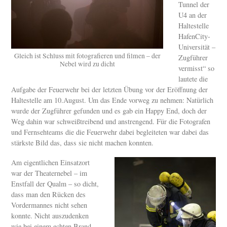
Tunnel der
U4 an der
Haltestelle
HafenCity-
Universität –
Gleich ist Schluss mit fotografieren und filmen – der
Zugführer
Nebel wird zu dicht
vermisst“ so
lautete die
Aufgabe der Feuerwehr bei der letzten Übung vor der Eröffnung der
Haltestelle am 10.August. Um das Ende vorweg zu nehmen: Natürlich
wurde der Zugführer gefunden und es gab ein Happy End, doch der
Weg dahin war schweißtreibend und anstrengend. Für die Fotografen
und Fernsehteams die die Feuerwehr dabei begleiteten war dabei das
stärkste Bild das, dass sie nicht machen konnten.
Am eigentlichen Einsatzort
war der Theaternebel – im
Enstfall der Qualm – so dicht,
dass man den Rücken des
Vordermannes nicht sehen
konnte. Nicht auszudenken
wie bei einem echten Brand