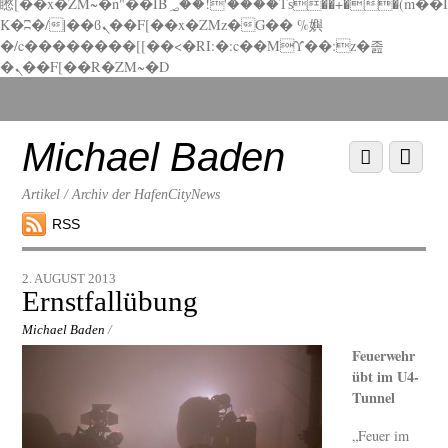
矁[��x�ZM~�n"��IB؃��!'����Тѕ��+��(m��I
K�ʭ�/|��ϐܢ��F[��x�ZMz�G�� %嬩
�/c��������[[��<�RI:�:c��MΎ��:z�졾
�ܢ��F[��R�ZM~�D
Scroll
down
to
Michael Baden
Scroll
Menu
content
down
to
Artikel / Archiv der HafenCityNews
content
RSS
2. AUGUST 2013
Ernstfallübung
Michael Baden
/
Feuerwehr
übt im U4-
Tunnel
„Feuer im