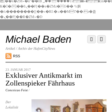
矁[��x�ZM~�n"��IB؃��!'����Тѕ��+��(m��I
K�ʭ�/|��ϐܢ��F[��x�ZMz�G�� %嬩
�/c��������[[��<�RI:�:c��MΎ��:z�졾
�ܢ��F[��R�ZM~�D
Scroll
down
to
Michael Baden
Scroll
Menu
content
down
to
Artikel / Archiv der HafenCityNews
content
RSS
23. JANUAR 2017
Exklusiver Antikmarkt im
Zollenspieker Fährhaus
Conceicao Feist
/
Der
Lokalität