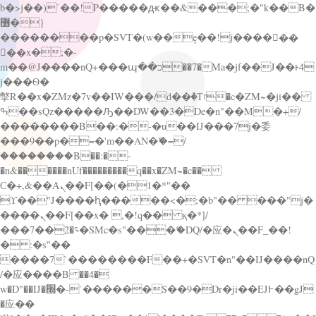
b�>j��)΄��!P�����ԫ��&���;�"k��B�
޶�}
��������p�SVT�(w��ę��!j������
��x�;�-
m��@J����nQ+���պ��כ��7�Ma�jf��J��ͱ4
j���Ѳ�
撆R��x�ZMz�7v��IW���/d��ٞ�Тז�c�ZM~�ji��
ߒ��sQz�����Ԡ��DW��3�De�n"��M�+/
��������B��:�-�u��IJ���7j�委
���9��p�=�'m��AN�ޭ�=/
��������B��:�-
�n&������nUf���������q��x�ZM~�
c��
Ϲ�+,&��Ὰܢ��F[��(�1�*"��
ϒ��"J����ԧ�����<�;�b"�� ���"j�
����ܢ��F[��x� ,�!q�� қ�*]/
���؝�2��7�SMc�s"���ޭ�DQ/�应�ܢ��F_��!
� :�s"��
����7`��������F��+�SVT�n"��IJ����nQ
/�应����B ��4�
w�D"��IJ�׭�-`������S��9�Dr�ji��EJ߅��gJ
�应��