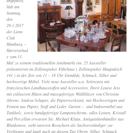
angepasst,
lädt am
Sonntag,
den
29.1.2017
der Lions
Club
Hamburg –
Harvestehud
e zum 11.
Mal zu seinem traditionellen Antikmarkt ein. 25 Aussteller
präsentieren im Zollenspieker Fährhaus ( Zollenspieker Hauptdeich
141 ) in der Zeit von 11 – 18 Uhr Gemälde, Schmuck, Silber und
hochwertige Möbel. Viele neue Aussteller u.a. Solenzara mit
französischen Landhausstoffen und Accessoires, Dorit Louise Jess
mit exklusiven Hüten und massgefertigte Walkblazer von Christine
Ahrens. Andrea Schaper, die Papierwerkstatt, mit Hochwertigem und
Feinem aus Papier, Stoff und Leder. Garten – und Indoormöbel aus
Teakholz, sowie handgefertigte Lampenschirme, edles Leinen, Kristall
und Porzellan erwarten Sie. Michael Klaas, Antiquitätenhändler aus
Blankenese, steht unseren Besuchern als Sachverständiger zur
Verfügung und kauft auch an diesem Tag Uhren, Silber, Schmuck,