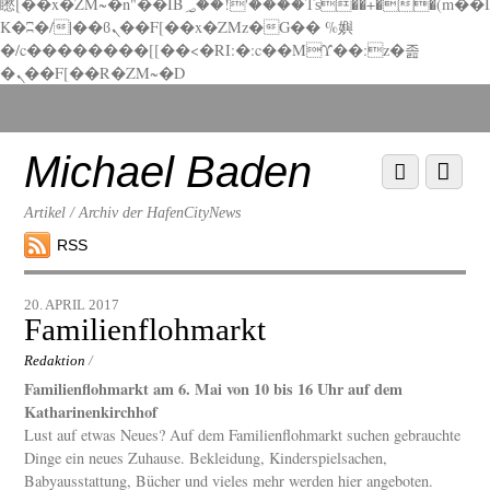
矁[��x�ZM~�n"��IB؃��!'����Тѕ��+��(m��I
K�ʭ�/|��ϐܢ��F[��x�ZMz�G�� %嬩
�/c��������[[��<�RI:�:c��MΎ��:z�졾
�ܢ��F[��R�ZM~�D
Scroll
down
to
Michael Baden
Scroll
Menu
content
down
to
Artikel / Archiv der HafenCityNews
content
RSS
20. APRIL 2017
Familienflohmarkt
Redaktion
/
Familienflohmarkt am 6. Mai von 10 bis 16 Uhr auf dem
Katharinenkirchhof
Lust auf etwas Neues? Auf dem Familienflohmarkt suchen gebrauchte
Dinge ein neues Zuhause. Bekleidung, Kinderspielsachen,
Babyausstattung, Bücher und vieles mehr werden hier angeboten.