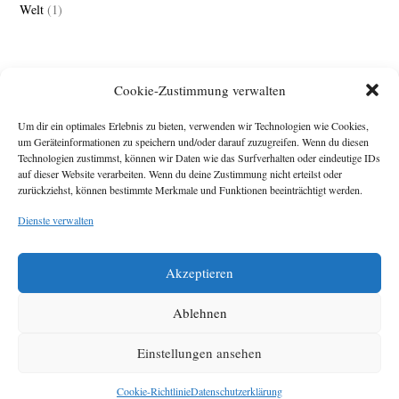
Welt
(1)
Cookie-Zustimmung verwalten
Um dir ein optimales Erlebnis zu bieten, verwenden wir Technologien wie Cookies,
um Geräteinformationen zu speichern und/oder darauf zuzugreifen. Wenn du diesen
Technologien zustimmst, können wir Daten wie das Surfverhalten oder eindeutige IDs
Impressum
auf dieser Website verarbeiten. Wenn du deine Zustimmung nicht erteilst oder
zurückziehst, können bestimmte Merkmale und Funktionen beeinträchtigt werden.
Michael Baden,
Schwensholz 4,
Dienste verwalten
24376 Hasselberg
Disclaimer
Diese Webseite stellt
Akzeptieren
Inhalte der ersten
zehn Jahre der
HafenCity Zeitung
Ablehnen
zur Verfügung. Die
aktuelle Version ist
Einstellungen ansehen
unter
Hafencity
Zeitung
zu finden
Cookie-Richtlinie
Datenschutzerklärung