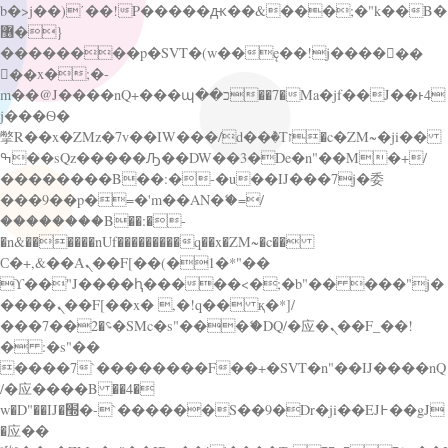
b�>j��)΄��!P�����ԫ��&���;�"k��B�
޶�}
��������p�SVT�(w��ę��!j������
��x�;�-
m��@J����nQ+���պ��כ��7�Ma�jf��J��ͱ4
j���Ѳ�
撆R��x�ZMz�7v��IW���/d��ٞ�Тז�c�ZM~�ji��
ߒ��sQz�����Ԡ��DW��3�De�n"��M�+/
��������B��:�-�u��IJ���7j�委
���9��p�=�'m��AN�ޭ�=/
��������B��:�-
�n&������nUf���������q��x�ZM~�
c��
Ϲ�+,&��Ὰܢ��F[��(�1�*"��
ϒ��"J����ԧ�����<�;�b"�� ���"j�
����ܢ��F[��x� ,�!q�� қ�*]/
���؝�2��7�SMc�s"���ޭ�DQ/�应�ܢ��F_��!
� :�s"��
����7`��������F��+�SVT�n"��IJ����nQ
/�应����B ��4�
w�D"��IJ�׭�-`������S��9�Dr�ji��EJ߅��gJ
�应��