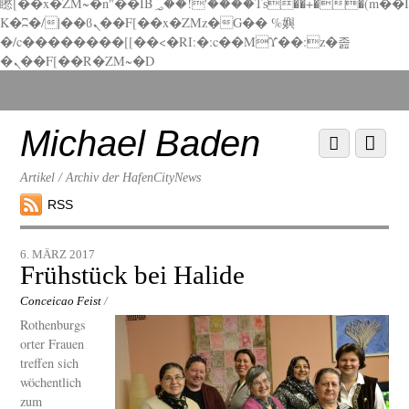
矁[��x�ZM~�n"��IB؃��!'����Тѕ��+��(m��I
K�ʭ�/|��ϐܢ��F[��x�ZMz�G�� %嬩
�/c��������[[��<�RI:�:c��MΎ��:z�졾
�ܢ��F[��R�ZM~�D
Scroll
down
to
Michael Baden
Scroll
Menu
content
down
to
Artikel / Archiv der HafenCityNews
content
RSS
6. MÄRZ 2017
Frühstück bei Halide
Conceicao Feist
/
Rothenburgs
orter Frauen
treffen sich
wöchentlich
zum