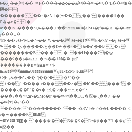
b�>j��)΄��!P�����ԫ��&���;�"k��B�
޶�}
��������p�SVT�(w��ę��!j������
��x�;�-
m��@J����nQ+���պ��כ��7�Ma�jf��J��ͱ4
j���Ѳ�
撆R��x�ZMz�7v��IW���/d��ٞ�Тז�c�ZM~�ji��
ߒ��sQz�����Ԡ��DW��3�De�n"��M�+/
��������B��:�-�u��IJ���7j�委
���9��p�=�'m��AN�ޭ�=/
��������B��:�-
�n&������nUf���������q��x�ZM~�
c��
Ϲ�+,&��Ὰܢ��F[��(�1�*"��
ϒ��"J����ԧ�����<�;�b"�� ���"j�
����ܢ��F[��x� ,�!q�� қ�*]/
���؝�2��7�SMc�s"���ޭ�DQ/�应�ܢ��F_��!
� :�s"��
����7`��������F��+�SVT�n"��IJ����nQ
/�应����B ��4�
w�D"��IJ�׭�-`������S��9�Dr�ji��EJ߅��gJ
�应��