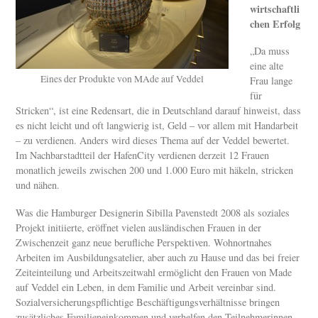
wirtschaftli
chen Erfolg
„Da muss
eine alte
Eines der Produkte von MAde auf Veddel
Frau lange
für
Stricken“, ist eine Redensart, die in Deutschland darauf hinweist, dass
es nicht leicht und oft langwierig ist, Geld – vor allem mit Handarbeit
– zu verdienen. Anders wird dieses Thema auf der Veddel bewertet.
Im Nachbarstadtteil der HafenCity verdienen derzeit 12 Frauen
monatlich jeweils zwischen 200 und 1.000 Euro mit häkeln, stricken
und nähen.
Was die Hamburger Designerin Sibilla Pavenstedt 2008 als soziales
Projekt initiierte, eröffnet vielen ausländischen Frauen in der
Zwischenzeit ganz neue berufliche Perspektiven. Wohnortnahes
Arbeiten im Ausbildungsatelier, aber auch zu Hause und das bei freier
Zeiteinteilung und Arbeitszeitwahl ermöglicht den Frauen von Made
auf Veddel ein Leben, in dem Familie und Arbeit vereinbar sind.
Sozialversicherungspflichtige Beschäftigungsverhältnisse bringen
zusätzliches Familieneinkommen und verhelfen den Teilnehmerinnen