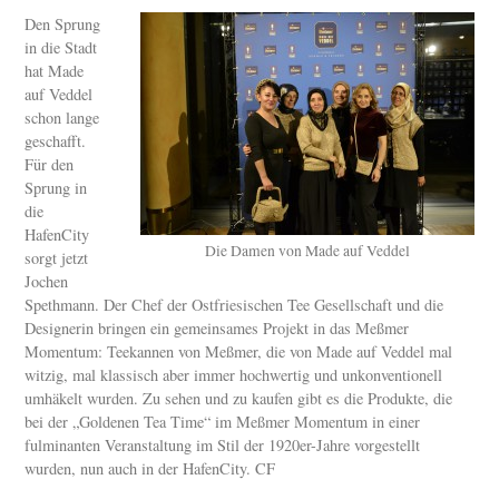
Den Sprung
in die Stadt
hat Made
auf Veddel
schon lange
geschafft.
Für den
Sprung in
die
HafenCity
Die Damen von Made auf Veddel
sorgt jetzt
Jochen
Spethmann. Der Chef der Ostfriesischen Tee Gesellschaft und die
Designerin bringen ein gemeinsames Projekt in das Meßmer
Momentum: Teekannen von Meßmer, die von Made auf Veddel mal
witzig, mal klassisch aber immer hochwertig und unkonventionell
umhäkelt wurden. Zu sehen und zu kaufen gibt es die Produkte, die
bei der „Goldenen Tea Time“ im Meßmer Momentum in einer
fulminanten Veranstaltung im Stil der 1920er-Jahre vorgestellt
wurden, nun auch in der HafenCity. CF