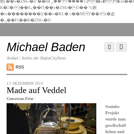
矁[��x�ZM~�n"��IB؃��!'����Тѕ��+��(m��I
K�ʭ�/|��ϐܢ��F[��x�ZMz�G�� %嬩
�/c��������[[��<�RI:�:c��MΎ��:z�졾
�ܢ��F[��R�ZM~�D
Scroll
down
to
Michael Baden
Scroll
Menu
content
down
to
Artikel / Archiv der HafenCityNews
content
RSS
13. DEZEMBER 2014
Made auf Veddel
Conceicao Feist
/
Soziales
Projekt
wurde zum
gesellschaft
lichen und