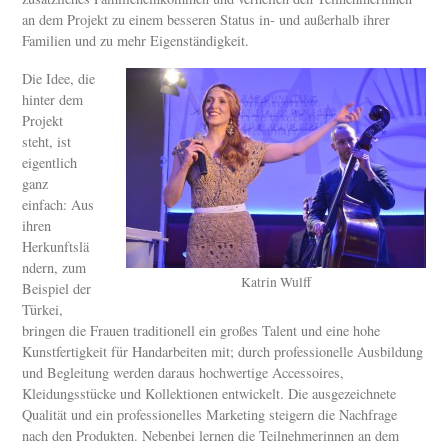
an dem Projekt zu einem besseren Status in- und außerhalb ihrer
Familien und zu mehr Eigenständigkeit.
Die Idee, die
hinter dem
Projekt
steht, ist
eigentlich
ganz
einfach: Aus
ihren
Herkunftslä
ndern, zum
Katrin Wulff
Beispiel der
Türkei,
bringen die Frauen traditionell ein großes Talent und eine hohe
Kunstfertigkeit für Handarbeiten mit; durch professionelle Ausbildung
und Begleitung werden daraus hochwertige Accessoires,
Kleidungsstücke und Kollektionen entwickelt. Die ausgezeichnete
Qualität und ein professionelles Marketing steigern die Nachfrage
nach den Produkten. Nebenbei lernen die Teilnehmerinnen an dem