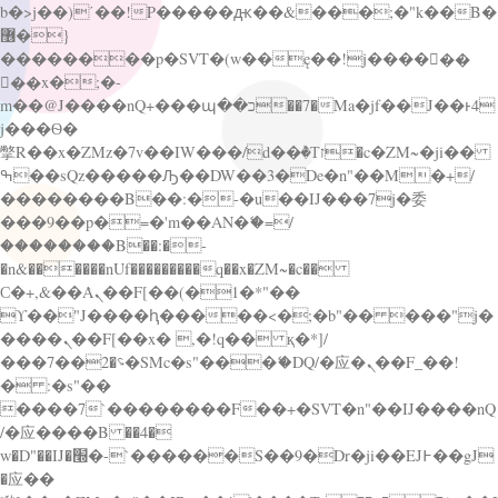
b�>j��)΄��!P�����ԫ��&���;�"k��B�
޶�}
��������p�SVT�(w��ę��!j������
��x�;�-
m��@J����nQ+���պ��כ��7�Ma�jf��J��ͱ4
j���Ѳ�
撆R��x�ZMz�7v��IW���/d��ٞ�Тז�c�ZM~�ji��
ߒ��sQz�����Ԡ��DW��3�De�n"��M�+/
��������B��:�-�u��IJ���7j�委
���9��p�=�'m��AN�ޭ�=/
��������B��:�-
�n&������nUf���������q��x�ZM~�
c��
Ϲ�+,&��Ὰܢ��F[��(�1�*"��
ϒ��"J����ԧ�����<�;�b"�� ���"j�
����ܢ��F[��x� ,�!q�� қ�*]/
���؝�2��7�SMc�s"���ޭ�DQ/�应�ܢ��F_��!
� :�s"��
����7`��������F��+�SVT�n"��IJ����nQ
/�应����B ��4�
w�D"��IJ�׭�-`������S��9�Dr�ji��EJ߅��gJ
�应��