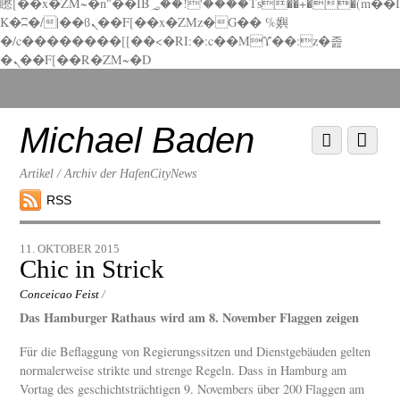
矁[��x�ZM~�n"��IB؃��!'����Тѕ��+��(m��I
K�ʭ�/|��ϐܢ��F[��x�ZMz�G�� %嬩
�/c��������[[��<�RI:�:c��MΎ��:z�졾
�ܢ��F[��R�ZM~�D
Scroll
down
to
Michael Baden
Scroll
Menu
content
down
to
Artikel / Archiv der HafenCityNews
content
RSS
11. OKTOBER 2015
Chic in Strick
Conceicao Feist
/
Das Hamburger Rathaus wird am 8. November Flaggen zeigen
Für die Beflaggung von Regierungssitzen und Dienstgebäuden gelten
normalerweise strikte und strenge Regeln. Dass in Hamburg am
Vortag des geschichtsträchtigen 9. Novembers über 200 Flaggen am