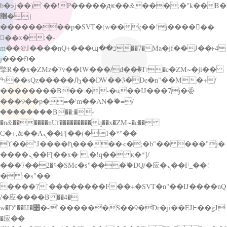
b�>j��)΄��!P�����ԫ��&���;�"k��B�
޶�}
��������p�SVT�(w��ę��!j������
��x�;�-
m��@J����nQ+���պ��כ��7�Ma�jf��J��ͱ4
j���Ѳ�
撆R��x�ZMz�7v��IW���/d��ٞ�Тז�c�ZM~�ji��
ߒ��sQz�����Ԡ��DW��3�De�n"��M�+/
��������B��:�-�u��IJ���7j�委
���9��p�=�'m��AN�ޭ�=/
��������B��:�-
�n&������nUf���������q��x�ZM~�
c��
Ϲ�+,&��Ὰܢ��F[��(�1�*"��
ϒ��"J����ԧ�����<�;�b"�� ���"j�
����ܢ��F[��x� ,�!q�� қ�*]/
���؝�2��7�SMc�s"���ޭ�DQ/�应�ܢ��F_��!
� :�s"��
����7`��������F��+�SVT�n"��IJ����nQ
/�应����B ��4�
w�D"��IJ�׭�-`������S��9�Dr�ji��EJ߅��gJ
�应��