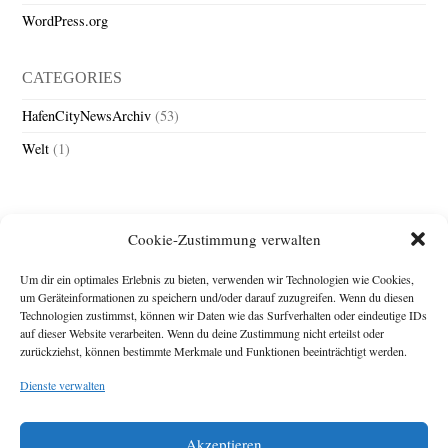
WordPress.org
CATEGORIES
HafenCityNewsArchiv
(53)
Welt
(1)
Cookie-Zustimmung verwalten
Um dir ein optimales Erlebnis zu bieten, verwenden wir Technologien wie Cookies,
um Geräteinformationen zu speichern und/oder darauf zuzugreifen. Wenn du diesen
Technologien zustimmst, können wir Daten wie das Surfverhalten oder eindeutige IDs
Impressum
auf dieser Website verarbeiten. Wenn du deine Zustimmung nicht erteilst oder
zurückziehst, können bestimmte Merkmale und Funktionen beeinträchtigt werden.
Michael Baden,
Schwensholz 4,
Dienste verwalten
24376 Hasselberg
Disclaimer
Diese Webseite stellt
Akzeptieren
Inhalte der ersten