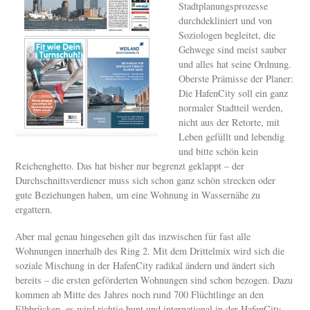
Stadtplanungsprozesse
durchdekliniert und von
Soziologen begleitet, die
Gehwege sind meist sauber
und alles hat seine Ordnung.
Oberste Prämisse der Planer:
Die HafenCity soll ein ganz
normaler Stadtteil werden,
nicht aus der Retorte, mit
Leben gefüllt und lebendig
und bitte schön kein
Reichenghetto. Das hat bisher nur begrenzt geklappt – der
Durchschnittsverdiener muss sich schon ganz schön strecken oder
gute Beziehungen haben, um eine Wohnung in Wassernähe zu
ergattern.
Aber mal genau hingesehen gilt das inzwischen für fast alle
Wohnungen innerhalb des Ring 2. Mit dem Drittelmix wird sich die
soziale Mischung in der HafenCity radikal ändern und ändert sich
bereits – die ersten geförderten Wohnungen sind schon bezogen. Dazu
kommen ab Mitte des Jahres noch rund 700 Flüchtlinge an den
Elbbrücken, es wird richtig bunt und international in der HafenCity –