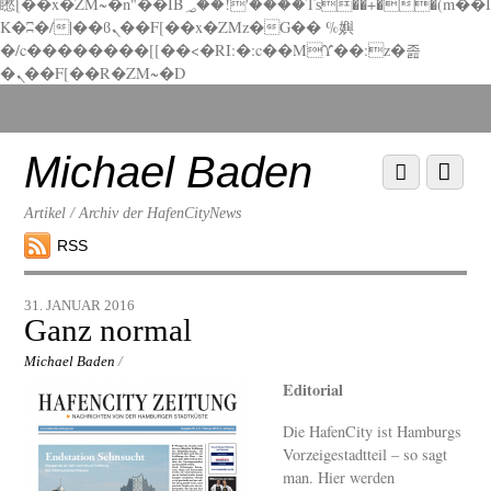
矁[��x�ZM~�n"��IB؃��!'����Тѕ��+��(m��I
K�ʭ�/|��ϐܢ��F[��x�ZMz�G�� %嬩
�/c��������[[��<�RI:�:c��MΎ��:z�졾
�ܢ��F[��R�ZM~�D
Scroll
down
to
Michael Baden
Scroll
Menu
content
down
to
Artikel / Archiv der HafenCityNews
content
RSS
31. JANUAR 2016
Ganz normal
Michael Baden
/
Editorial
Die HafenCity ist Hamburgs
Vorzeigestadtteil – so sagt
man. Hier werden