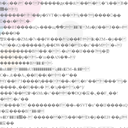
b�>j��)΄��!P�����ԫ��&���;�"k��B�
޶�}
��������p�SVT�(w��ę��!j������
��x�;�-
m��@J����nQ+���պ��כ��7�Ma�jf��J��ͱ4
j���Ѳ�
撆R��x�ZMz�7v��IW���/d��ٞ�Тז�c�ZM~�ji��
ߒ��sQz�����Ԡ��DW��3�De�n"��M�+/
��������B��:�-�u��IJ���7j�委
���9��p�=�'m��AN�ޭ�=/
��������B��:�-
�n&������nUf���������q��x�ZM~�
c��
Ϲ�+,&��Ὰܢ��F[��(�1�*"��
ϒ��"J����ԧ�����<�;�b"�� ���"j�
����ܢ��F[��x� ,�!q�� қ�*]/
���؝�2��7�SMc�s"���ޭ�DQ/�应�ܢ��F_��!
� :�s"��
����7`��������F��+�SVT�n"��IJ����nQ
/�应����B ��4�
w�D"��IJ�׭�-`������S��9�Dr�ji��EJ߅��gJ
�应��