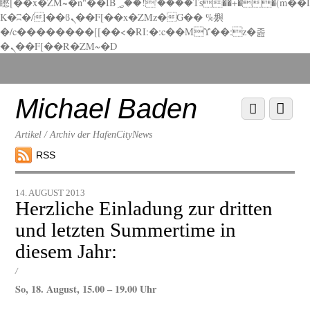
矁[��x�ZM~�n"��IB؃��!'����Тѕ��+��(m��I
K�ʭ�/|��ϐܢ��F[��x�ZMz�G�� %嬩
�/c��������[[��<�RI:�:c��MΎ��:z�졾
�ܢ��F[��R�ZM~�D
Scroll
down
to
Michael Baden
Scroll
Menu
content
down
to
Artikel / Archiv der HafenCityNews
content
RSS
14. AUGUST 2013
Herzliche Einladung zur dritten
und letzten Summertime in
diesem Jahr:
/
So, 18. August, 15.00 – 19.00 Uhr