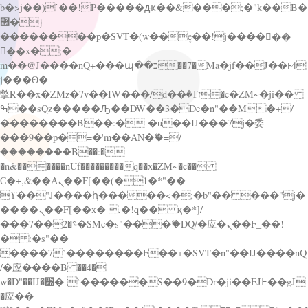
b�>j��)΄��!P�����ԫ��&���;�"k��B�
޶�}
��������p�SVT�(w��ę��!j������
��x�;�-
m��@J����nQ+���պ��כ��7�Ma�jf��J��ͱ4
j���Ѳ�
撆R��x�ZMz�7v��IW���/d��ٞ�Тז�c�ZM~�ji��
ߒ��sQz�����Ԡ��DW��3�De�n"��M�+/
��������B��:�-�u��IJ���7j�委
���9��p�=�'m��AN�ޭ�=/
��������B��:�-
�n&������nUf���������q��x�ZM~�
c��
Ϲ�+,&��Ὰܢ��F[��(�1�*"��
ϒ��"J����ԧ�����<�;�b"�� ���"j�
����ܢ��F[��x� ,�!q�� қ�*]/
���؝�2��7�SMc�s"���ޭ�DQ/�应�ܢ��F_��!
� :�s"��
����7`��������F��+�SVT�n"��IJ����nQ
/�应����B ��4�
w�D"��IJ�׭�-`������S��9�Dr�ji��EJ߅��gJ
�应��